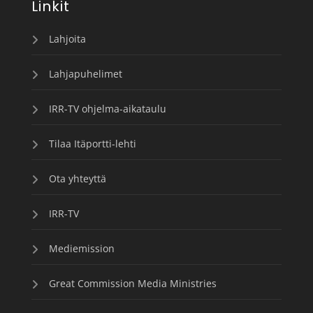
Linkit
Lahjoita
Lahjapuhelimet
IRR-TV ohjelma-aikataulu
Tilaa Itäportti-lehti
Ota yhteyttä
IRR-TV
Mediemission
Great Commission Media Ministries