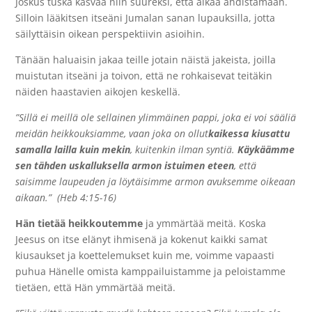
Joskus tuska kasvaa niin suureksi, että alkaa ahdistamaan.
Silloin lääkitsen itseäni Jumalan sanan lupauksilla, jotta
säilyttäisin oikean perspektiivin asioihin.
Tänään haluaisin jakaa teille jotain näistä jakeista, joilla
muistutan itseäni ja toivon, että ne rohkaisevat teitäkin
näiden haastavien aikojen keskellä.
”Sillä ei meillä ole sellainen ylimmäinen pappi, joka ei voi sääliä
meidän heikkouksiamme, vaan joka on ollut
kaikessa kiusattu
samalla lailla kuin mekin
, kuitenkin ilman syntiä.
Käykäämme
sen tähden uskalluksella armon istuimen eteen
, että
saisimme laupeuden ja löytäisimme armon avuksemme oikeaan
aikaan.” (Heb 4:15-16)
Hän tietää heikkoutemme
ja ymmärtää meitä. Koska
Jeesus on itse elänyt ihmisenä ja kokenut kaikki samat
kiusaukset ja koettelemukset kuin me, voimme vapaasti
puhua Hänelle omista kamppailuistamme ja peloistamme
tietäen, että Hän ymmärtää meitä.