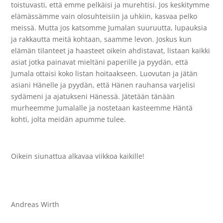
toistuvasti, että emme pelkäisi ja murehtisi. Jos keskitymme
elämässämme vain olosuhteisiin ja uhkiin, kasvaa pelko
meissä. Mutta jos katsomme Jumalan suuruutta, lupauksia
ja rakkautta meitä kohtaan, saamme levon. Joskus kun
elämän tilanteet ja haasteet oikein ahdistavat, listaan kaikki
asiat jotka painavat mieltäni paperille ja pyydän, että
Jumala ottaisi koko listan hoitaakseen. Luovutan ja jätän
asiani Hänelle ja pyydän, että Hänen rauhansa varjelisi
sydämeni ja ajatukseni Hänessä. Jätetään tänään
murheemme Jumalalle ja nostetaan kasteemme Häntä
kohti, jolta meidän apumme tulee.
Oikein siunattua alkavaa viikkoa kaikille!
Andreas Wirth