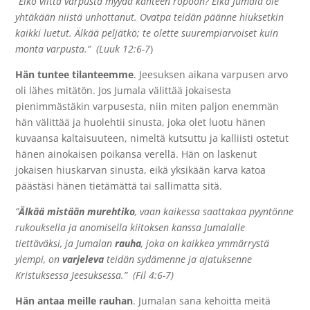
”Eikö viittä varpusta myydä kahteen ropoon? Eikä Jumala ole
yhtäkään niistä unhottanut. Ovatpa teidän päänne hiuksetkin
kaikki luetut. Älkää peljätkö; te olette suurempiarvoiset kuin
monta varpusta.” (Luuk 12:6-7
)
Hän tuntee tilanteemme
. Jeesuksen aikana varpusen arvo
oli lähes mitätön. Jos Jumala välittää jokaisesta
pienimmästäkin varpusesta, niin miten paljon enemmän
hän välittää ja huolehtii sinusta, joka olet luotu hänen
kuvaansa kaltaisuuteen, nimeltä kutsuttu ja kalliisti ostetut
hänen ainokaisen poikansa verellä. Hän on laskenut
jokaisen hiuskarvan sinusta, eikä yksikään karva katoa
päästäsi hänen tietämättä tai sallimatta sitä.
”
Älkää mistään murehtiko
, vaan kaikessa saattakaa pyyntönne
rukouksella ja anomisella kiitoksen kanssa Jumalalle
tiettäväksi, ja Jumalan
rauha
, joka on kaikkea ymmärrystä
ylempi, on
varjeleva
teidän sydämenne ja ajatuksenne
Kristuksessa Jeesuksessa.” (Fil 4:6-7)
Hän antaa meille rauhan
. Jumalan sana kehoitta meitä