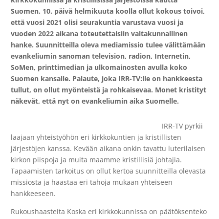
Suomen. 10. päivä helmikuuta koolla ollut kokous toivoi,
että vuosi 2021 olisi seurakuntia varustava vuosi ja
vuoden 2022 aikana toteutettaisiin valtakunnallinen
hanke. Suunnitteilla oleva mediamissio tulee välittämään
evankeliumin sanoman television, radion, Internetin,
SoMen, printtimedian ja ulkomainosten avulla koko
Suomen kansalle. Palaute, joka IRR-TV:lle on hankkeesta
tullut, on ollut myönteistä ja rohkaisevaa. Monet kristityt
näkevät, että nyt on evankeliumin aika Suomelle.
IRR-TV pyrkii
laajaan yhteistyöhön eri kirkkokuntien ja kristillisten
järjestöjen kanssa. Kevään aikana onkin tavattu luterilaisen
kirkon piispoja ja muita maamme kristillisiä johtajia.
Tapaamisten tarkoitus on ollut kertoa suunnitteilla olevasta
missiosta ja haastaa eri tahoja mukaan yhteiseen
hankkeeseen.
Rukoushaasteita Koska eri kirkkokunnissa on päätöksenteko