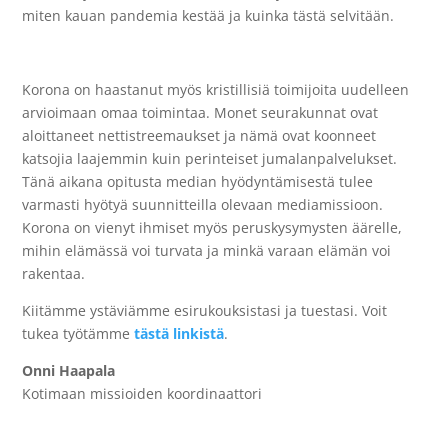
miten kauan pandemia kestää ja kuinka tästä selvitään.
Korona on haastanut myös kristillisiä toimijoita uudelleen
arvioimaan omaa toimintaa. Monet seurakunnat ovat
aloittaneet nettistreemaukset ja nämä ovat koonneet
katsojia laajemmin kuin perinteiset jumalanpalvelukset.
Tänä aikana opitusta median hyödyntämisestä tulee
varmasti hyötyä suunnitteilla olevaan mediamissioon.
Korona on vienyt ihmiset myös peruskysymysten äärelle,
mihin elämässä voi turvata ja minkä varaan elämän voi
rakentaa.
Kiitämme ystäviämme esirukouksistasi ja tuestasi. Voit
tukea työtämme
tästä linkistä
.
Onni Haapala
Kotimaan missioiden koordinaattori