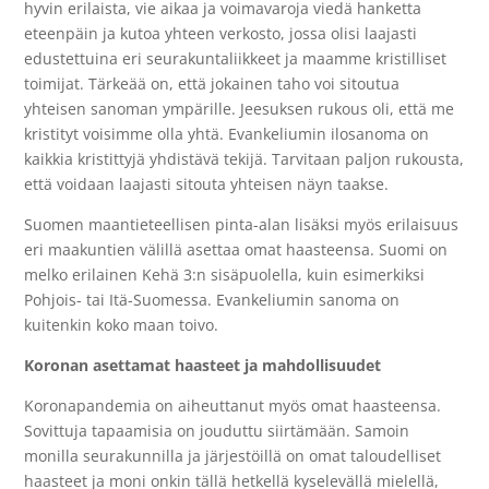
hyvin erilaista, vie aikaa ja voimavaroja viedä hanketta
eteenpäin ja kutoa yhteen verkosto, jossa olisi laajasti
edustettuina eri seurakuntaliikkeet ja maamme kristilliset
toimijat. Tärkeää on, että jokainen taho voi sitoutua
yhteisen sanoman ympärille. Jeesuksen rukous oli, että me
kristityt voisimme olla yhtä. Evankeliumin ilosanoma on
kaikkia kristittyjä yhdistävä tekijä. Tarvitaan paljon rukousta,
että voidaan laajasti sitouta yhteisen näyn taakse.
Suomen maantieteellisen pinta-alan lisäksi myös erilaisuus
eri maakuntien välillä asettaa omat haasteensa. Suomi on
melko erilainen Kehä 3:n sisäpuolella, kuin esimerkiksi
Pohjois- tai Itä-Suomessa. Evankeliumin sanoma on
kuitenkin koko maan toivo.
Koronan asettamat haasteet ja mahdollisuudet
Koronapandemia on aiheuttanut myös omat haasteensa.
Sovittuja tapaamisia on jouduttu siirtämään. Samoin
monilla seurakunnilla ja järjestöillä on omat taloudelliset
haasteet ja moni onkin tällä hetkellä kyselevällä mielellä,