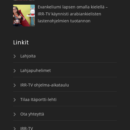
Evankeliumi lapsen omalla kielellä –
IRR-TV käynnisti arabiankielisten
lastenohjelmien tuotannon
Linkit
Lahjoita
Lahjapuhelimet
IRR-TV ohjelma-aikataulu
Tilaa Itäportti-lehti
Ota yhteyttä
IRR-TV