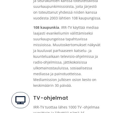
ja seurakuntien kanssa toteutettavista
suurkaupunkimissioista, joita järjestö
on toteuttanut yhdessä niiden kanssa
vuodesta 2003 lähtien 108 kaupungissa.
108 kaupunkia
. IRR-TV käyttää mediaa
laajasti evankeliumin välittämiseksi
suurkaupungeissa tapahtuvissa
missioissa. Muutoskertomukset näkyvät
ja kuuluvat parhaaseen katselu- ja
kuunteluaikaan televisio-ohjelmissa ja
radio-ohjelmissa, jättikokoisissa
ulkomainostauluissa, sosiaalisessa
mediassa ja painotuotteissa.
Mediamission julkisen osion kesto on
keskimäärin 30 päivää.
TV-ohjelmat

IRR-TV tuottaa lähes 1000 TV -ohjelmaa
vuosittain ja lähettää nämä 16