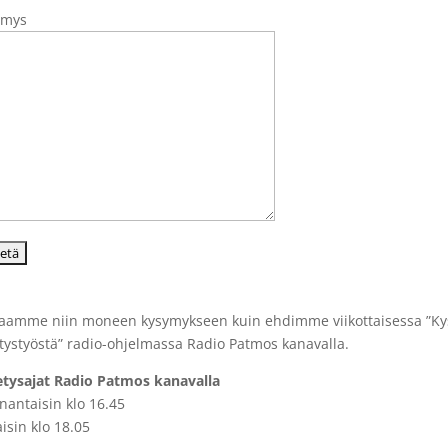
ymys
aamme niin moneen kysymykseen kuin ehdimme viikottaisessa ”Ky
tystyöstä” radio-ohjelmassa Radio Patmos kanavalla.
tysajat Radio Patmos kanavalla
antaisin klo 16.45
aisin klo 18.05