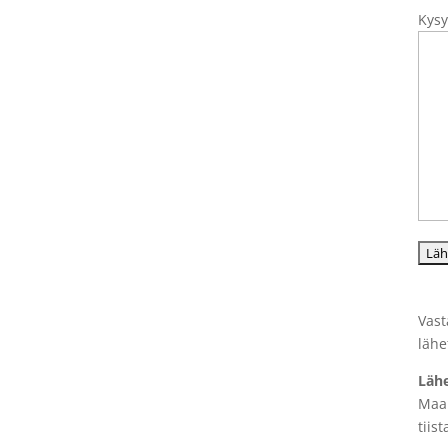
Kys
Vast
lähe
Lähe
Maan
tiist