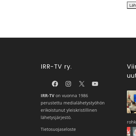
IRR-TV ry.
Vi
uu
IRR-TV
on vuonna 1986
perustettu medialähetystyöhön
erikoistunut yleiskristillinen
lähetysjärjestö.
roh
Tietosuojaseloste