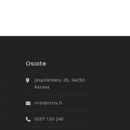
Osoite
Jäspilänkatu 2b, 04250
Kerava
irrtv@irrtv.fi
0207 120 240