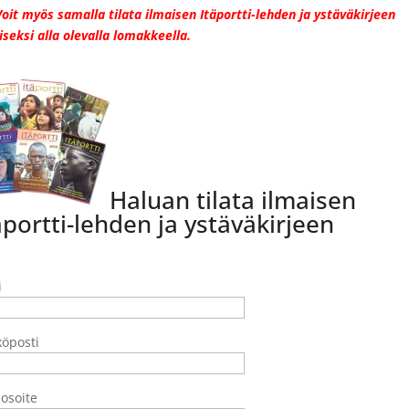
Voit myös samalla tilata ilmaisen Itäportti-lehden ja ystäväkirjeen
iseksi alla olevalla lomakkeella.
Haluan tilata ilmaisen
äportti-lehden ja ystäväkirjeen
i
öposti
osoite