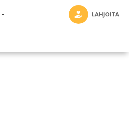
LAHJOITA
