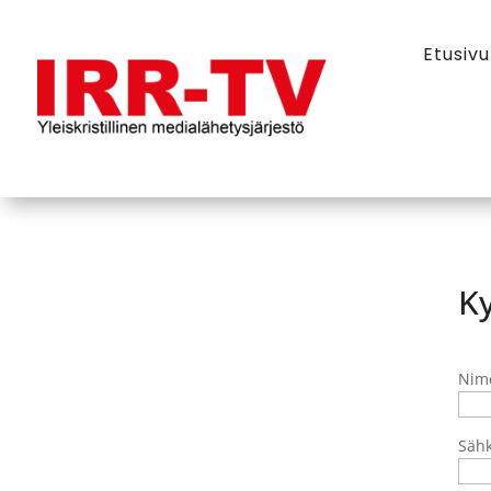
Etusivu
Ky
Nim
Sähk