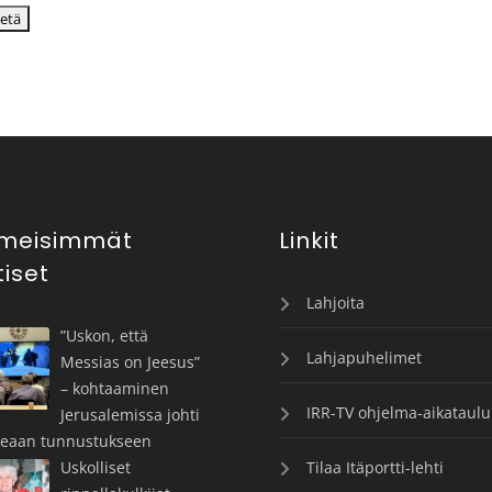
imeisimmät
Linkit
tiset
Lahjoita
”Uskon, että
Lahjapuhelimet
Messias on Jeesus”
– kohtaaminen
IRR-TV ohjelma-aikataulu
Jerusalemissa johti
keaan tunnustukseen
Uskolliset
Tilaa Itäportti-lehti