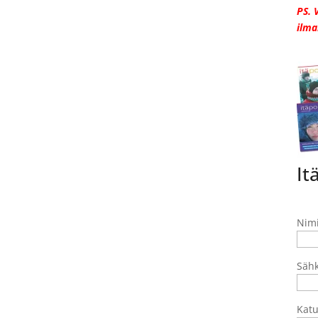
PS. 
ilma
It
Nim
Sähk
Katu