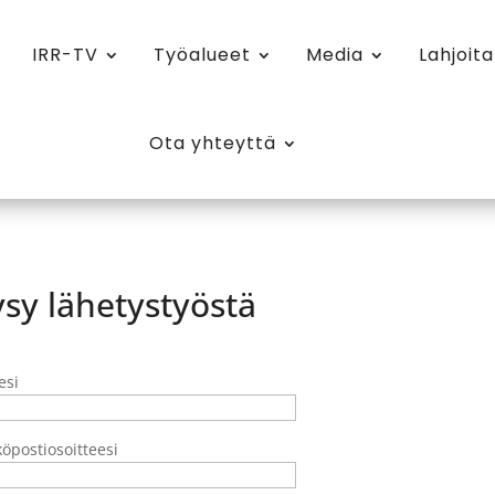
IRR-TV
Työalueet
Media
Lahjoita
Ota yhteyttä
sy lähetystyöstä
esi
öpostiosoitteesi