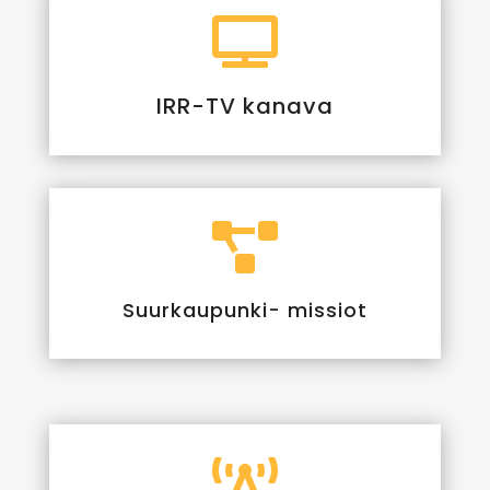

IRR-TV kanava

Suurkaupunki- missiot
