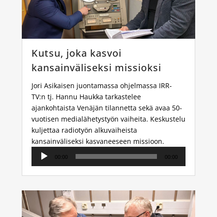
Kutsu, joka kasvoi
kansainväliseksi missioksi
Jori Asikaisen juontamassa ohjelmassa IRR-
TV:n tj. Hannu Haukka tarkastelee
ajankohtaista Venäjän tilannetta sekä avaa 50-
vuotisen medialähetystyön vaiheita. Keskustelu
kuljettaa radiotyön alkuvaiheista
kansainväliseksi kasvaneeseen missioon.
Äänitoistin
00:00
00:00