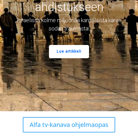
juutalaisten
keskuudessa
Israelissa järjestetään eläviä ja monipuolisia
evankelioivia tapahtumia Juutalaisille.
Lue artikkeli
Alfa tv-kanava ohjelmaopas