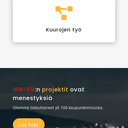

Kuurojen työ
IRR-TV
:n
projektit
ovat
menestyksiä
Olemme toteuttaneet yli 100 kaupunkimissiota.
Lue lisää