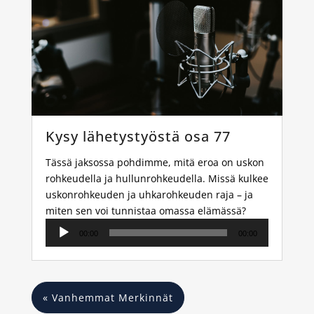
Kysy lähetystyöstä osa 77
Tässä jaksossa pohdimme, mitä eroa on uskon
rohkeudella ja hullunrohkeudella. Missä kulkee
uskonrohkeuden ja uhkarohkeuden raja – ja
miten sen voi tunnistaa omassa elämässä?
Äänitoistin
00:00
00:00
« Vanhemmat Merkinnät