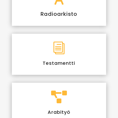
Radioarkisto
i
Testamentti

Arabityö