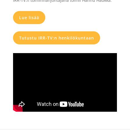
IRR-TV:n toiminnanjohtajana toimii Hannu Haukka.
Lue lisää
Tutustu IRR-TV:n henkilökuntaan