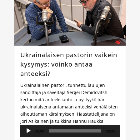
Ukrainalaisen pastorin vaikein
kysymys: voinko antaa
anteeksi?
Ukrainalainen pastori, tunnettu laulujen
sanoittaja ja säveltäjä Sergei Demidovitsh
kertoo mitä anteeksianto ja pystyykö hän
ukrainalaisena antamaan anteeksi venäläisten
aiheuttaman kärsimyksen. Haastattelijana on
Jori Asikainen ja tulkkina Hannu Haukka
Äänitoistin
00:00
00:00