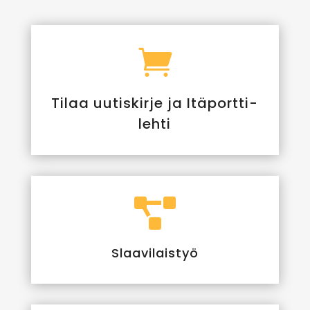

Tilaa uutiskirje ja Itäportti-
lehti

Slaavilaistyö