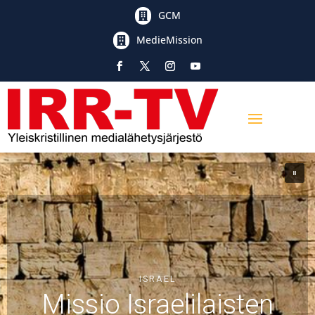
GCM

MedieMission

ISRAEL
IRR-TV:n työ