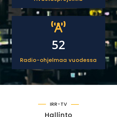

52
Radio-ohjelmaa vuodessa
IRR-TV
Hallinto