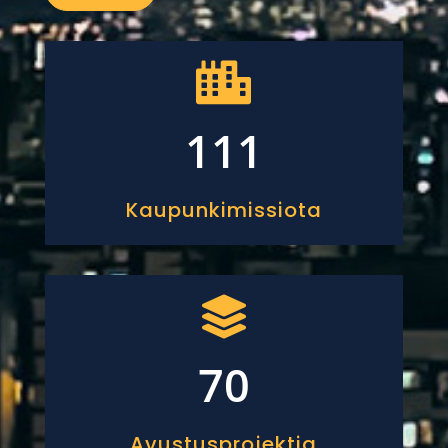

111
Kaupunkimissiota

70
Avustusprojektia