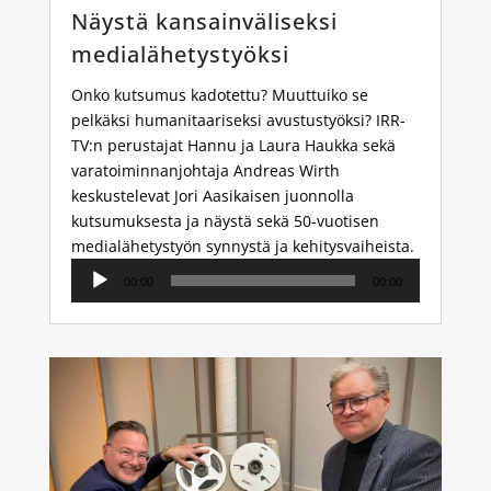
Näystä kansainväliseksi
medialähetystyöksi
Onko kutsumus kadotettu? Muuttuiko se
pelkäksi humanitaariseksi avustustyöksi? IRR-
TV:n perustajat Hannu ja Laura Haukka sekä
varatoiminnanjohtaja Andreas Wirth
keskustelevat Jori Aasikaisen juonnolla
kutsumuksesta ja näystä sekä 50-vuotisen
medialähetystyön synnystä ja kehitysvaiheista.
Äänitoistin
00:00
00:00