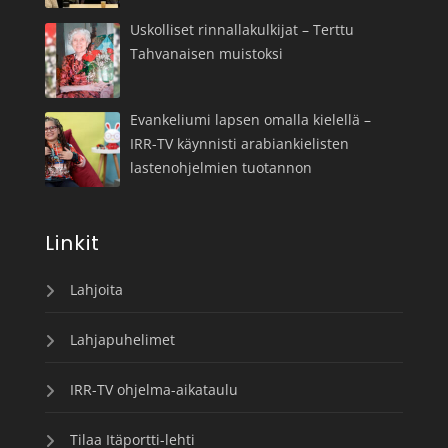
Uskolliset rinnallakulkijat – Terttu
Tahvanaisen muistoksi
Evankeliumi lapsen omalla kielellä –
IRR-TV käynnisti arabiankielisten
lastenohjelmien tuotannon
Linkit
Lahjoita
Lahjapuhelimet
IRR-TV ohjelma-aikataulu
Tilaa Itäportti-lehti