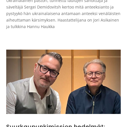
Ukrainalainen pastori, tunnettu laulujen sanoittaja ja
säveltäjä Sergei Demidovitsh kertoo mitä anteeksianto ja
pystyykö hän ukrainalaisena antamaan anteeksi venäläisten
aiheuttaman kärsimyksen. Haastattelijana on Jori Asikainen
ja tulkkina Hannu Haukka
Suurkaupunkimission hedelmät: