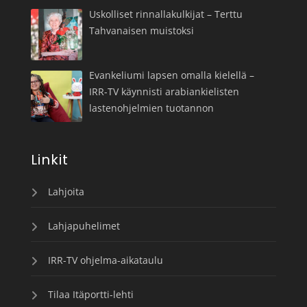
Uskolliset rinnallakulkijat – Terttu
Tahvanaisen muistoksi
Evankeliumi lapsen omalla kielellä –
IRR-TV käynnisti arabiankielisten
lastenohjelmien tuotannon
Linkit
Lahjoita
Lahjapuhelimet
IRR-TV ohjelma-aikataulu
Tilaa Itäportti-lehti