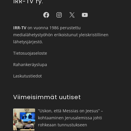
IRR-TV ry.
IRR-TV
on vuonna 1986 perustettu
medialähetystyöhön erikoistunut yleiskristillinen
lähetysjärjestö.
Tietosuojaseloste
Rahankeräyslupa
Laskutustiedot
Viimeisimmät uutiset
”Uskon, että Messias on Jeesus” –
kohtaaminen Jerusalemissa johti
rohkeaan tunnustukseen