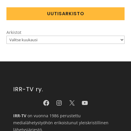
UUTISARKISTO
Arkistot
IRR-TV ry.
IRR-TV
on vuonna 1986 perustettu
medialähetystyöhön erikoistunut yleiskristillinen
lähetysjärjestö.