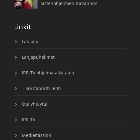
lastenohjelmien tuotannon
Linkit
Lahjoita
Lahjapuhelimet
IRR-TV ohjelma-aikataulu
Tilaa Itäportti-lehti
Ota yhteyttä
IRR-TV
Mediemission