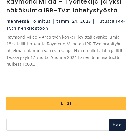
Raymond Milad – Työntekijä ja yksi
näkökulma IRR-TV:n lähetystyöstä
mennessä
Toimitus
|
tammi 21, 2025
|
Tutustu IRR-
TV:n henkilöstöön
Raymond Milad – Arabityön konkari levittää evankeliumia
18 satelliittin kautta Raymond Milad on IRR-TV:n arabityön
ohjelmatuotannon vankka osaaja. Hän on ollut alalla ja IRR-
TV:ssä jo yli 17 vuotta. Vuonna 2024 hänen tiiminsä tuotti
huikeat 1000...
ETSI
Hae