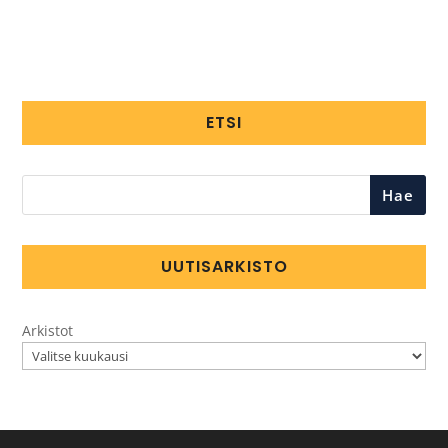
ETSI
Hae
UUTISARKISTO
Arkistot