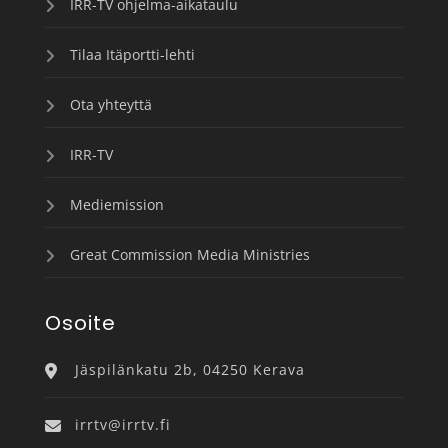
IRR-TV ohjelma-aikataulu
Tilaa Itäportti-lehti
Ota yhteyttä
IRR-TV
Mediemission
Great Commission Media Ministries
Osoite
Jäspilänkatu 2b, 04250 Kerava
irrtv@irrtv.fi