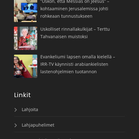
”Uskon, että Messias on Jeesus” –
kohtaaminen Jerusalemissa johti
rohkeaan tunnustukseen
Uskolliset rinnallakulkijat – Terttu
Tahvanaisen muistoksi
Evankeliumi lapsen omalla kielellä –
IRR-TV käynnisti arabiankielisten
lastenohjelmien tuotannon
Linkit
Lahjoita
Lahjapuhelimet