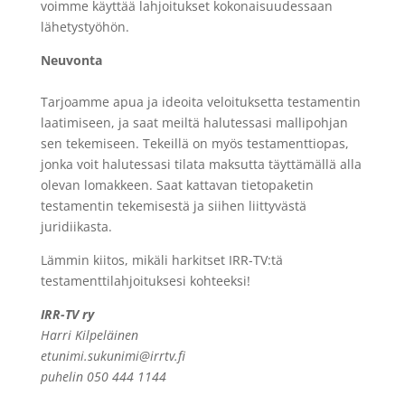
voimme käyttää lahjoitukset kokonaisuudessaan
lähetystyöhön.
Neuvonta
Tarjoamme apua ja ideoita veloituksetta testamentin
laatimiseen, ja saat meiltä halutessasi mallipohjan
sen tekemiseen. Tekeillä on myös testamenttiopas,
jonka voit halutessasi tilata maksutta täyttämällä alla
olevan lomakkeen. Saat kattavan tietopaketin
testamentin tekemisestä ja siihen liittyvästä
juridiikasta.
Lämmin kiitos, mikäli harkitset IRR-TV:tä
testamenttilahjoituksesi kohteeksi!
IRR-TV ry
Harri Kilpeläinen​
etunimi.sukunimi@irrtv.fi
puhelin 050 444 1144