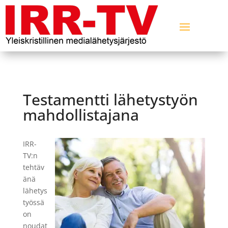
Testamentti lähetystyön
mahdollistajana
IRR-
TV:n
tehtäv
änä
lähetys
työssä
on
noudat