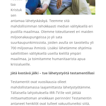
taa
Kristuk
sen
antamaa lähetyskäskyä. Teemme sitä
mahdollisimman tehokkaasti median välityksellä eri
puolilla maailmaa. Olemme toteuttaneet eri maiden
miljoonakaupungeissa jo yli sata
suurkaupunkimissiota, joiden avulla on tavoitettu yli
700 miljoonaa ihmistä. Lisäksi lähetämme ohjelmia
satelliittien välityksellä useilla kielillä ympäri
maailmaa, ja toimitamme humanitaarista apua
kriisialueille.
Jätä kestävä jälki – tue lähetystyötä testamentillasi
Testamentit ovat vuosikausia olleet
mahdollistamassa laajamittaista lähetystyötämme.
Tällaisella lahjoituksella IRR-TV:lle voit jättää
mittaamattoman arvokkaan perinnön! Testamentin
antaneet henkilöt ovat tulleet vakuuttuneiksi siitä,