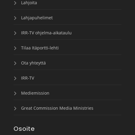
Lahjoita
Lahjapuhelimet
IRR-TV ohjelma-aikataulu
Tilaa Itäportti-lehti
Ota yhteyttä
IRR-TV
Mediemission
Great Commission Media Ministries
Osoite