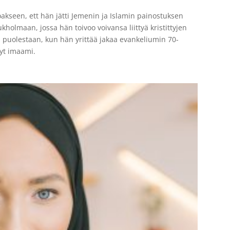
oakseen, ett hän jätti Jemenin ja Islamin painostuksen
holmaan, jossa hän toivoo voivansa liittyä kristittyjen
puolestaan, kun hän yrittää jakaa evankeliumin 70-
nyt imaami.