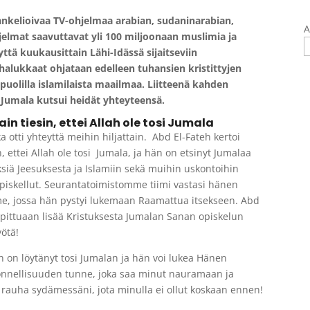
ankelioivaa TV-ohjelmaa arabian, sudaninarabian,
A
Ohjelmat saavuttavat yli 100 miljoonaan muslimia ja
ttä kuukausittain Lähi-Idässä sijaitseviin
halukkaat ohjataan edelleen tuhansien kristittyjen
puolilla islamilaista maailmaa. Liitteenä kahden
 Jumala kutsui heidät yhteyteensä.
in tiesin, ettei Allah ole tosi Jumala
 otti yhteyttä meihin hiljattain. Abd El-Fateh kertoi
, ettei Allah ole tosi Jumala, ja hän on etsinyt Jumalaa
siä Jeesuksesta ja Islamiin sekä muihin uskontoihin
li opiskellut. Seurantatoimistomme tiimi vastasi hänen
me, jossa hän pystyi lukemaan Raamattua itsekseen. Abd
pittuaan lisää Kristuksesta Jumalan Sanan opiskelun
ötä!
än on löytänyt tosi Jumalan ja hän voi lukea Hänen
n onnellisuuden tunne, joka saa minut nauramaan ja
rauha sydämessäni, jota minulla ei ollut koskaan ennen!