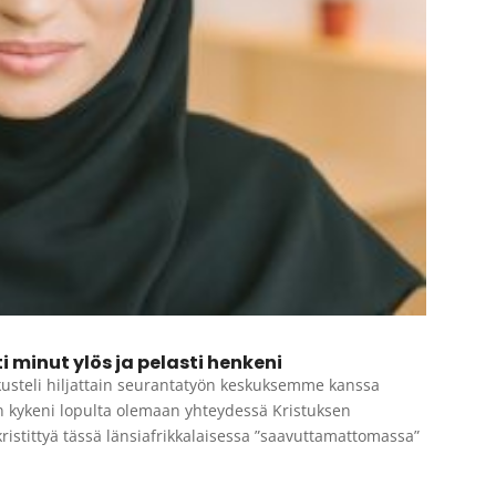
i minut ylös ja pelasti henkeni
kusteli hiljattain seurantatyön keskuksemme kanssa
än kykeni lopulta olemaan yhteydessä Kristuksen
ristittyä tässä länsiafrikkalaisessa ”saavuttamattomassa”