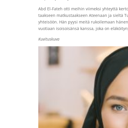
Abd El-Fateh otti meihin viimeksi yhteyttä kert
taakseen matkustaakseen Ateenaan ja sieltä Tuk
yhteisöön. Hän pyysi meitä rukoilemaan hänen 
vuotiaan isoisoisänsä kanssa, joka on eläköity
Kuvituskuva