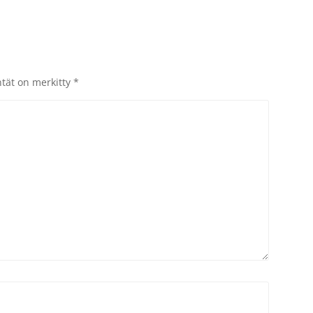
ntät on merkitty
*