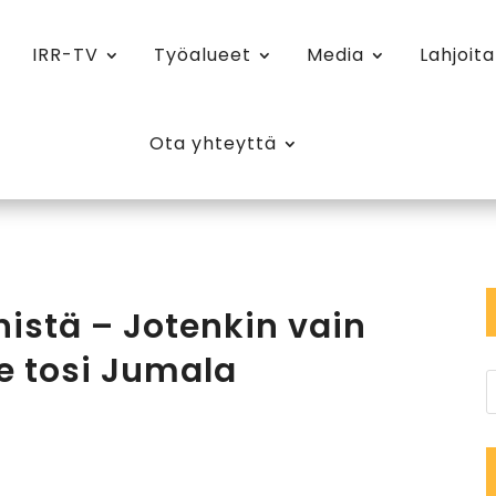
IRR-TV
Työalueet
Media
Lahjoita
Ota yhteyttä
istä – Jotenkin vain
ole tosi Jumala