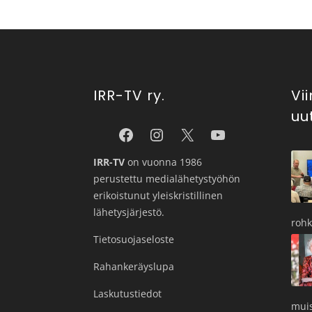
IRR-TV ry.
Vi
uu
IRR-TV
on vuonna 1986
perustettu medialähetystyöhön
erikoistunut yleiskristillinen
lähetysjärjestö.
roh
Tietosuojaseloste
Rahankeräyslupa
Laskutustiedot
muis