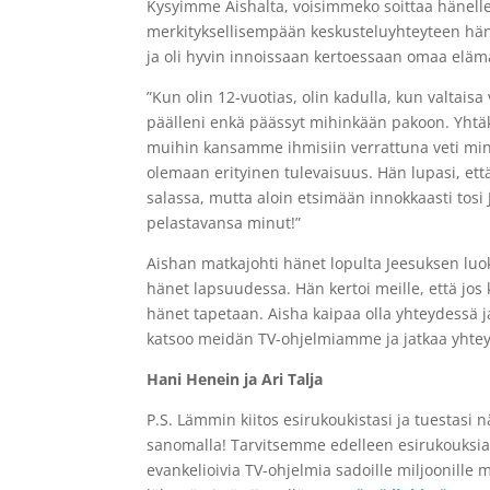
Kysyimme Aishalta, voisimmeko soittaa hänell
merkityksellisempään keskusteluyhteyteen hän
ja oli hyvin innoissaan kertoessaan omaa elä
”Kun olin 12-vuotias, olin kadulla, kun valtaisa 
päälleni enkä päässyt mihinkään pakoon. Yhtäkki
muihin kansamme ihmisiin verrattuna veti minut 
olemaan erityinen tulevaisuus. Hän lupasi, ett
salassa, mutta aloin etsimään innokkaasti tosi J
pelastavansa minut!”
Aishan matkajohti hänet lopulta Jeesuksen luoks
hänet lapsuudessa. Hän kertoi meille, että jo
hänet tapetaan. Aisha kaipaa olla yhteydessä 
katsoo meidän TV-ohjelmiamme ja jatkaa yhte
Hani Henein ja Ari Talja
P.S. Lämmin kiitos esirukoukistasi ja tuestasi
sanomalla! Tarvitsemme edelleen esirukouksiasi
evankelioivia TV-ohjelmia sadoille miljoonille 