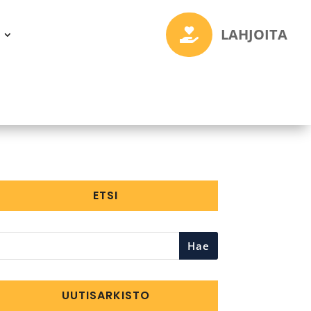
LAHJOITA

ETSI
Hae
UUTISARKISTO