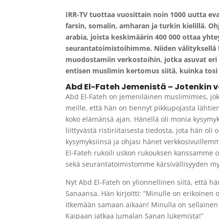
IRR-TV tuottaa vuosittain noin 1000 uutta ev
farsin, somalin, amharan ja turkin kielillä. 
arabia, joista keskimäärin 400 000 ottaa yhtey
seurantatoimistoihimme. Niiden välityksellä 
muodostamiin verkostoihin, jotka asuvat eri 
entisen muslimin kertomus siitä, kuinka tosi
Abd El-Fateh Jemenistä –
Jotenkin va
Abd El-Fateh on jemeniläinen muslimimies, joka
meille, että hän on tiennyt pikkupojasta lähtien
koko elämänsä ajan. Hänellä oli monia kysymyk
liittyvästä ristiriitaisesta tiedosta, jota hän o
kysymyksiinsä ja ohjasi hänet verkkosivuillem
El-Fateh rukoili uskon rukouksen kanssamme o
sekä seurantatoimistomme kärsivällisyyden my
Nyt Abd El-Fateh on ylionnellinen siitä, että h
Sanaansa. Hän kirjoitti: ”Minulle on erikoine
itkemään samaan aikaan! Minulla on sellainen 
Kaipaan jatkaa Jumalan Sanan lukemista!”