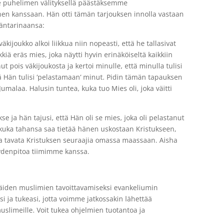
e puhelimen välityksellä päästäksemme
en kanssaan. Hän otti tämän tarjouksen innolla vastaan
mäntarinaansa:
väkijoukko alkoi liikkua niin nopeasti, että he tallasivat
ä eräs mies, joka näytti hyvin erinäköiseltä kaikkiin
pois väkijoukosta ja kertoi minulle, että minulla tulisi
ä Hän tulisi ’pelastamaan’ minut. Pidin tämän tapauksen
umalaa. Halusin tuntea, kuka tuo Mies oli, joka väitti
e ja hän tajusi, että Hän oli se mies, joka oli pelastanut
s kuka tahansa saa tietää hänen uskostaan Kristukseen,
ja tavata Kristuksen seuraajia omassa maassaan. Aisha
ydenpitoa tiimimme kanssa.
 näiden muslimien tavoittavamiseksi evankeliumin
 ja tukeasi, jotta voimme jatkossakin lähettää
muslimeille. Voit tukea ohjelmien tuotantoa ja