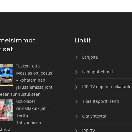
imeisimmät
Linkit
tiset
Lahjoita
”Uskon, että
Lahjapuhelimet
Messias on Jeesus”
– kohtaaminen
IRR-TV ohjelma-aikataulu
Jerusalemissa johti
keaan tunnustukseen
Uskolliset
Tilaa Itäportti-lehti
rinnallakulkijat –
Terttu
Ota yhteyttä
Tahvanaisen
toksi
IRR-TV