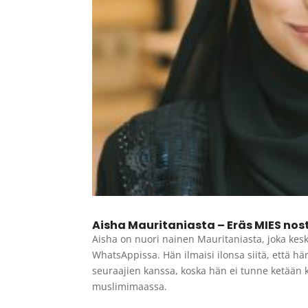
Aisha Mauritaniasta – Eräs MIES nost
Aisha on nuori nainen Mauritaniasta, joka kes
WhatsAppissa. Hän ilmaisi ilonsa siitä, että h
seuraajien kanssa, koska hän ei tunne ketään k
muslimimaassa.