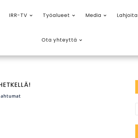
IRR-TV
Työalueet
Media
Lahjoita
Ota yhteyttä
HETKELLÄ!
pahtumat