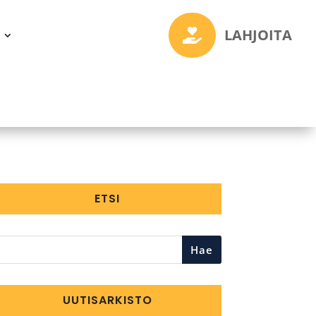
LAHJOITA

ETSI
Hae
UUTISARKISTO