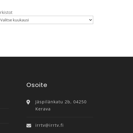
rkistot
Osoite
Jäspilänkatu 2b, 04250
Kerava
irrtv@irrtv.fi