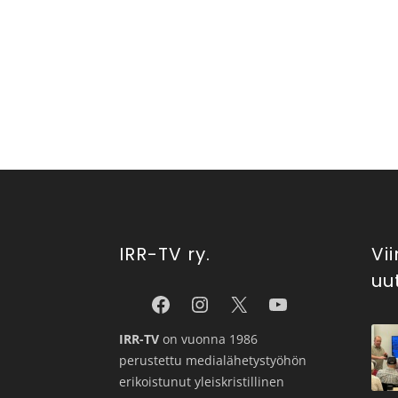
IRR-TV ry.
Vi
uu
IRR-TV
on vuonna 1986
perustettu medialähetystyöhön
erikoistunut yleiskristillinen