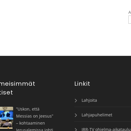
A
imeisimmät
Linkit
tiset
Lahjoita
”Uskon, että
Lahjapuhelimet
Messias on Jeesus”
– kohtaaminen
IRR-TV ohjelma-aikataulu
Jerusalemissa johti