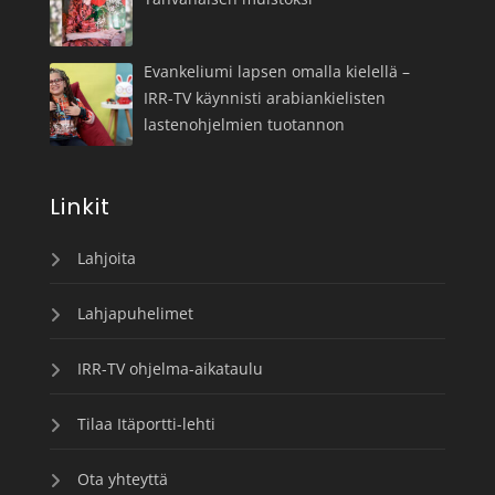
Evankeliumi lapsen omalla kielellä –
IRR-TV käynnisti arabiankielisten
lastenohjelmien tuotannon
Linkit
Lahjoita
Lahjapuhelimet
IRR-TV ohjelma-aikataulu
Tilaa Itäportti-lehti
Ota yhteyttä