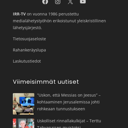
IRR-TV
on vuonna 1986 perustettu
medialähetystyöhön erikoistunut yleiskristillinen
lähetysjärjestö.
Tietosuojaseloste
Rahankeräyslupa
Laskutustiedot
Viimeisimmät uutiset
”Uskon, että Messias on Jeesus” –
kohtaaminen Jerusalemissa johti
rohkeaan tunnustukseen
Uskolliset rinnallakulkijat – Terttu
Tahvanaisen muistoksi