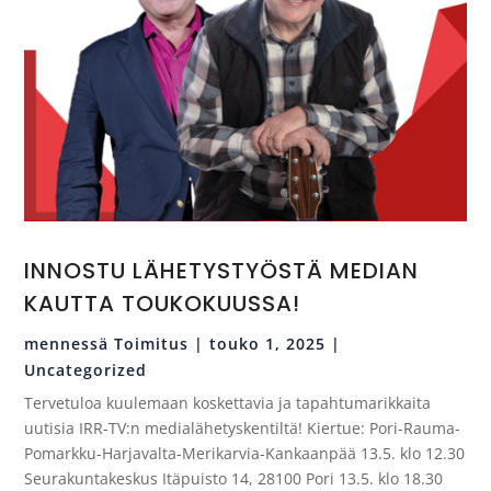
INNOSTU LÄHETYSTYÖSTÄ MEDIAN
KAUTTA TOUKOKUUSSA!
mennessä
Toimitus
|
touko 1, 2025
|
Uncategorized
Tervetuloa kuulemaan koskettavia ja tapahtumarikkaita
uutisia IRR-TV:n medialähetyskentiltä! Kiertue: Pori-Rauma-
Pomarkku-Harjavalta-Merikarvia-Kankaanpää 13.5. klo 12.30
Seurakuntakeskus Itäpuisto 14, 28100 Pori 13.5. klo 18.30