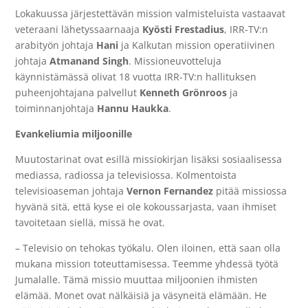
Lokakuussa järjestettävän mission valmisteluista vastaavat
veteraani lähetyssaarnaaja
Kyösti Frestadius
, IRR-TV:n
arabityön johtaja
Hani
ja Kalkutan mission operatiivinen
johtaja
Atmanand Singh
. Missioneuvotteluja
käynnistämässä olivat 18 vuotta IRR-TV:n hallituksen
puheenjohtajana palvellut
Kenneth Grönroos
ja
toiminnanjohtaja
Hannu Haukka
.
Evankeliumia miljoonille
Muutostarinat ovat esillä missiokirjan lisäksi sosiaalisessa
mediassa, radiossa ja televisiossa. Kolmentoista
televisioaseman johtaja
Vernon Fernandez
pitää missiossa
hyvänä sitä, että kyse ei ole kokoussarjasta, vaan ihmiset
tavoitetaan siellä, missä he ovat.
– Televisio on tehokas työkalu. Olen iloinen, että saan olla
mukana mission toteuttamisessa. Teemme yhdessä työtä
Jumalalle. Tämä missio muuttaa miljoonien ihmisten
elämää. Monet ovat nälkäisiä ja väsyneitä elämään. He