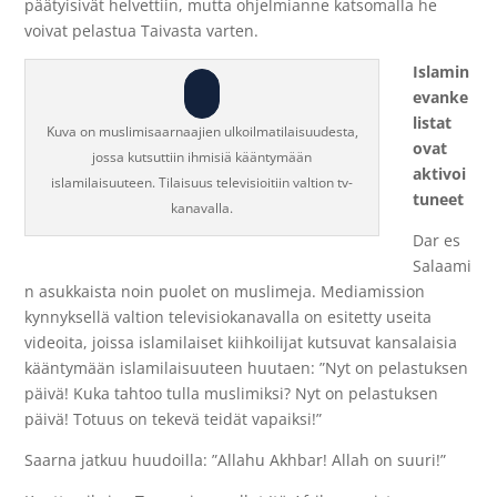
päätyisivät helvettiin, mutta ohjelmianne katsomalla he
voivat pelastua Taivasta varten.
Islamin
evanke
listat
Kuva on muslimisaarnaajien ulkoilmatilaisuudesta,
ovat
jossa kutsuttiin ihmisiä kääntymään
aktivoi
islamilaisuuteen. Tilaisuus televisioitiin valtion tv-
tuneet
kanavalla.
Dar es
Salaami
n asukkaista noin puolet on muslimeja. Mediamission
kynnyksellä valtion televisiokanavalla on esitetty useita
videoita, joissa islamilaiset kiihkoilijat kutsuvat kansalaisia
kääntymään islamilaisuuteen huutaen: ”Nyt on pelastuksen
päivä! Kuka tahtoo tulla muslimiksi? Nyt on pelastuksen
päivä! Totuus on tekevä teidät vapaiksi!”
Saarna jatkuu huudoilla: ”Allahu Akhbar! Allah on suuri!”