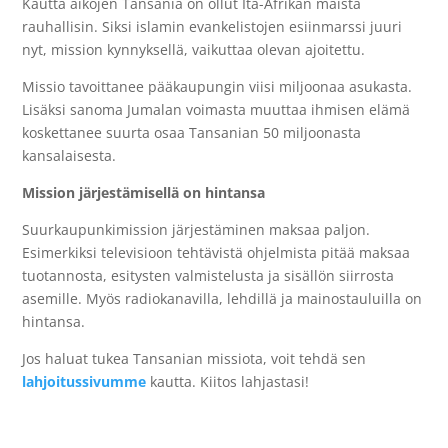
Kautta aikojen Tansania on ollut Itä-Afrikan maista
rauhallisin. Siksi islamin evankelistojen esiinmarssi juuri
nyt, mission kynnyksellä, vaikuttaa olevan ajoitettu.
Missio tavoittanee pääkaupungin viisi miljoonaa asukasta.
Lisäksi sanoma Jumalan voimasta muuttaa ihmisen elämä
koskettanee suurta osaa Tansanian 50 miljoonasta
kansalaisesta.
Mission järjestämisellä on hintansa
Suurkaupunkimission järjestäminen maksaa paljon.
Esimerkiksi televisioon tehtävistä ohjelmista pitää maksaa
tuotannosta, esitysten valmistelusta ja sisällön siirrosta
asemille. Myös radiokanavilla, lehdillä ja mainostauluilla on
hintansa.
Jos haluat tukea Tansanian missiota, voit tehdä sen
lahjoitussivumme
kautta. Kiitos lahjastasi!