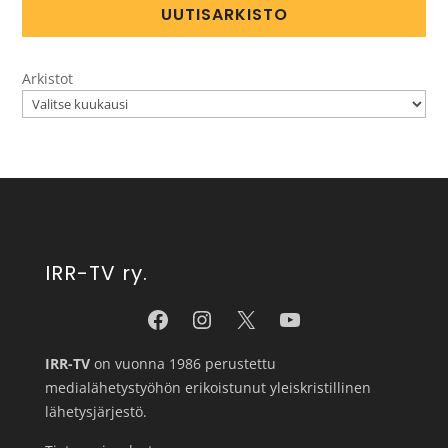
UUTISARKISTO
Arkistot
IRR-TV ry.
IRR-TV
on vuonna 1986 perustettu
medialähetystyöhön erikoistunut yleiskristillinen
lähetysjärjestö.