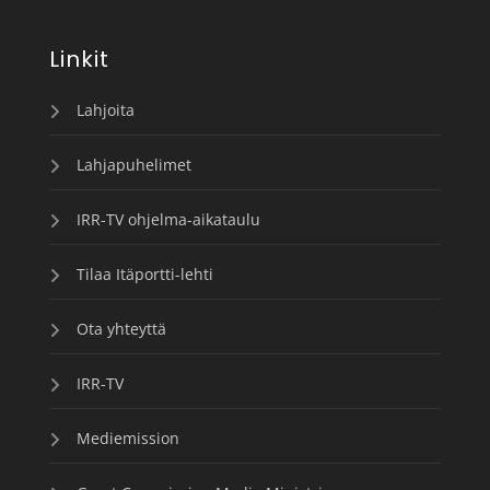
Linkit
Lahjoita
Lahjapuhelimet
IRR-TV ohjelma-aikataulu
Tilaa Itäportti-lehti
Ota yhteyttä
IRR-TV
Mediemission