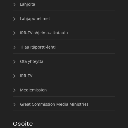
Lahjoita
Lahjapuhelimet
IRR-TV ohjelma-aikataulu
Tilaa Itäportti-lehti
Ota yhteyttä
IRR-TV
Mediemission
Great Commission Media Ministries
Osoite