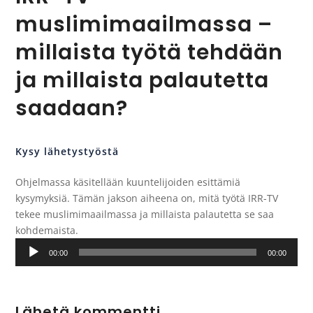
muslimimaailmassa –
millaista työtä tehdään
ja millaista palautetta
saadaan?
Kysy lähetystyöstä
Ohjelmassa käsitellään kuuntelijoiden esittämiä
kysymyksiä. Tämän jakson aiheena on, mitä työtä IRR-TV
tekee muslimimaailmassa ja millaista palautetta se saa
kohdemaista.
Äänitoistin
00:00
00:00
Lähetä kommentti