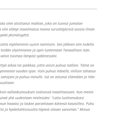
oska olen aloittanut matkan, joka on tuonut Jumalan
ka olin elänyt maailmassa monia suruntäyteisiä vuosia ilman
syvää yksinäisyyttä.
i vuotta myöhemmin uusiin naimisiin. Sen jälkeen olin todella
a teidän ohjelmianne ja opin tuntemaan Taivaallisen Isän.
von valon tuomaa lämpöä sydämessäni.
ettyä aikaa tai paikkaa, jotta voisin puhua Isälleni. Tämä on
jänkymmenen vuoden ajan. Voin puhua Hänelle, milloin tahansa
 sanojani ja puhuu minulle. Isä on astunut elämääni ja Hän
suuttaan.
 koin vallankumouksen sisäisessä maailmassani. Kun menin
stuivat yhä uudestaan mielessäni: “Laita luottamuksesi
inun haavasi ja laskee parantavan kätensä kasvoillesi. Puhu
kautta ja hyväntahtoisuutta täynnä olevan sanoman.” Minua