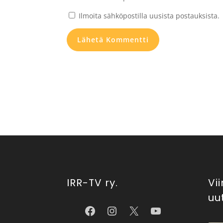
Ilmoita sähköpostilla uusista postauksista.
IRR-TV ry.
Vi
uu