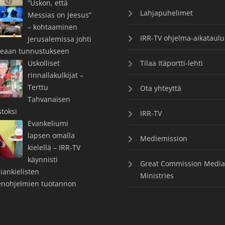
”Uskon, että
Lahjapuhelimet
Messias on Jeesus”
– kohtaaminen
IRR-TV ohjelma-aikataulu
Jerusalemissa johti
keaan tunnustukseen
Uskolliset
Tilaa Itäportti-lehti
rinnallakulkijat –
Terttu
Ota yhteyttä
Tahvanaisen
toksi
IRR-TV
Evankeliumi
lapsen omalla
Mediemission
kielellä – IRR-TV
käynnisti
Great Commission Media
iankielisten
Ministries
enohjelmien tuotannon