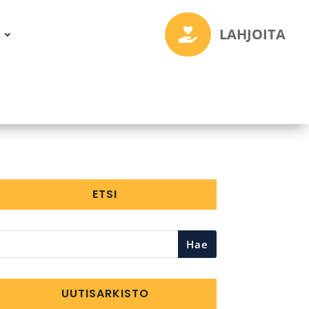
LAHJOITA

ETSI
Hae
UUTISARKISTO