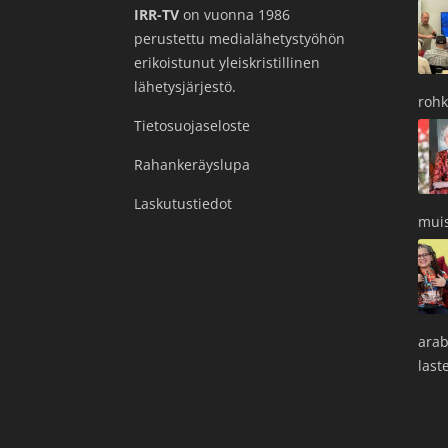
IRR-TV
on vuonna 1986
perustettu medialähetystyöhön
erikoistunut yleiskristillinen
lähetysjärjestö.
roh
Tietosuojaseloste
Rahankeräyslupa
Laskutustiedot
muis
arab
last