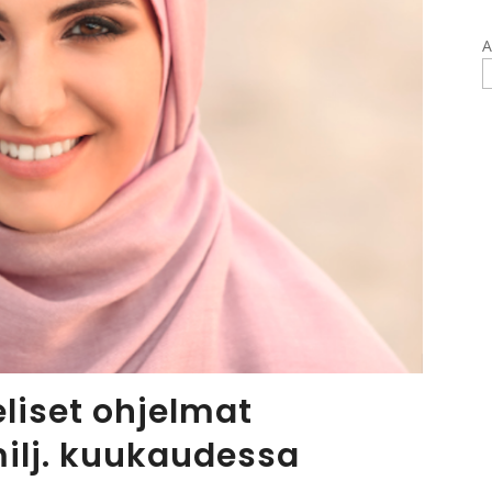
A
liset ohjelmat
milj. kuukaudessa