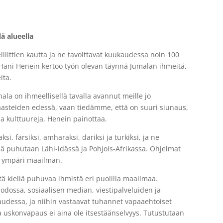
lä alueella
lliittien kautta ja ne tavoittavat kuukaudessa noin 100
a Hani Henein kertoo työn olevan täynnä Jumalan ihmeitä,
ita.
ala on ihmeellisellä tavalla avannut meille jo
asteiden edessä, vaan tiedämme, että on suuri siunaus,
ja kulttuureja, Henein painottaa.
ksi, farsiksi, amharaksi, dariksi ja turkiksi, ja ne
ieliä puhutaan Lähi-idässä ja Pohjois-Afrikassa. Ohjelmat
tta ympäri maailman.
itä kieliä puhuvaa ihmistä eri puolilla maailmaa.
uodossa, sosiaalisen median, viestipalveluiden ja
audessa, ja niihin vastaavat tuhannet vapaaehtoiset
ossa uskonvapaus ei aina ole itsestäänselvyys. Tutustutaan