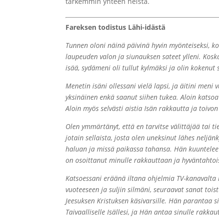
tarkemmin yhteen heistä.
Fareksen todistus Lähi-idästä
Tunnen oloni näinä päivinä hyvin myönteiseksi, k
laupeuden valon ja siunauksen sateet ylleni. Kos
isää, sydämeni oli tullut kylmäksi ja olin kokenut 
Menetin isäni ollessani vielä lapsi, ja äitini men
yksinäinen enkä saanut siihen tukea. Aloin katso
Aloin myös selvästi aistia Isän rakkautta ja toi
Olen ymmärtänyt, että en tarvitse välittäjää tai ti
jotain sellaista, josta olen uneksinut lähes nel
haluan ja missä paikassa tahansa. Hän kuuntelee
on osoittanut minulle rakkauttaan ja hyväntahtoi
Katsoessani eräänä iltana ohjelmia TV-kanavalta
vuoteeseen ja suljin silmäni, seuraavat sanat toi
Jeesuksen Kristuksen käsivarsille. Hän parantaa s
Taivaalliselle Isällesi, ja Hän antaa sinulle rak