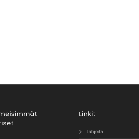
imeisimmät
Linkit
tiset
Lahjoita