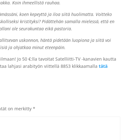
aakka. Koin ihmeellistä rauhaa.
ässäni, koen kepeyttä ja iloa siitä huolimatta. Voitteko
kolliseksi kristityksi? Pidättehän samalla mielessä, että en
allani ole seurakuntaa eikä pastoria.
allitsevan uskonnon, häntä pidetään luopiona ja siitä voi
isiä ja ohjatkaa minut eteenpäin.
aan! Jo 50 €:lla tavoitat Satelliitti-TV -kanavien kautta
aa lahjasi arabityön viittellä 8853 klikkaamalla
tätä
ntät on merkitty
*