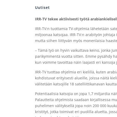
Uutiset
IRR-TV tekee aktiivisesti työtä arabiankielisel
IRR-TV:n tuottamia TV-ohjelmia lähetetään sate
miljoonaa katsojaa. IRR-TV:n arabityön johtaj
mutta siihen liittyvän myös monenlaisia haaste
– Tämä työ on hyvin vaikuttava keino, jonka Jum
parikymmentä vuotta sitten. Emme pysähdy ha
kun voimme tavoittaa näin laajasti eri kansoja 
IRR-TV tuottaa ohjelmia eri kielillä, kuten arabia
kohdistuvat erityisesti alueille, joissa näitä k
välitetään katsojille 18 satelliittikanavan kau
Potentiaalisia katsojia on jopa 1,7 miljardia nä
Palautteita ohjelmista saadaan kirjallisessa m
puhelimen välityksellä jopa noin 200 000 kuuk
kristityt, jotka toimivat eri puolilla aluetta, j