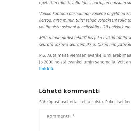
opetettiin tällä tavalla lähes auringon nousuun s
Vaikka kohtaan parhaillaan vaikeaa ongelmaa eläm
kertoa, mitä minun tulisi tehdä voidakseni tulla us
voi ilmaista uskoani kenellekään eikä paikkakunn
Mitä minun pitäisi tehdä? Jos joku hylkää täällä v
seurata vakavia seuraamuksia. Olkaa niin ystäväll
P.S. Auta meitä viemään evankeliumi arabimaailm
jo 3000 heistä evankeliumin sanomalla. Voit ant
linkkiä
.
Lähetä kommentti
Sähköpostiosoitettasi ei julkaista.
Pakolliset ke