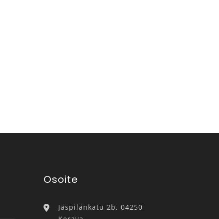
Osoite
Jäspilänkatu 2b, 04250
Kerava