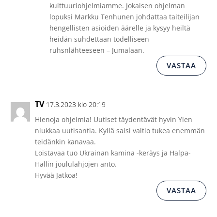
kulttuuriohjelmiamme. Jokaisen ohjelman
lopuksi Markku Tenhunen johdattaa taiteilijan
hengellisten asioiden äärelle ja kysyy heiltä
heidän suhdettaan todelliseen
ruhsnlähteeseen – Jumalaan.
VASTAA
TV
17.3.2023 klo 20:19
Hienoja ohjelmia! Uutiset täydentävät hyvin Ylen
niukkaa uutisantia. Kyllä saisi valtio tukea enemmän
teidänkin kanavaa.
Loistavaa tuo Ukrainan kamina -keräys ja Halpa-
Hallin joululahjojen anto.
Hyvää Jatkoa!
VASTAA