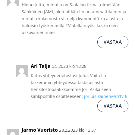
Hieno juttu, minulla on S-alalan firma ,nimeltään
Sähköinen JAMI, olen pitkän linjan ammattilainen ja
minulla kokemusta yli neljä kymmentä ko.alasta ja
haluisin työskennellä TV alalla myös, koska olen
uskovainen mies.
VASTAA
Ari Talja
5.5.2023 klo 13:28
Kiitos yhteydenotostasi Juha, Voit olla
tarkemmin yhteydessä tästä asiasta
henkilöstöpäälikköömme Jori Asikaiseen
sähkpostilla osoitteeseen:
jori.asikainen@irrtv.fi
VASTAA
Jarmo Vuoristo
28.2.2023 klo 13:37