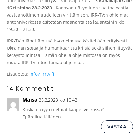
antenniverkossa siirtyvät kanavapaikalta 15
kanavapaikalle
16 tiistaina 28.2.2023
. Kanavan näkyminen saattaa vaatia
vastaanottimen uudelleen virittämisen. IRR-TV:n ohjelmaa
antenniverkossa esitetään maanantaista lauantaihin klo
19.30 – 21.30.
IRR-TV:n lähettämissä tv-ohjelmissa käsitellään erityisesti
Ukrainan sotaa ja humanitaarista kriisiä sekä siihen liittyvää
keräystoimintaa. Tämän ohella ohjelmistossa on myös
muuta IRR-TV:n tuottamaa ohjelmaa.
Lisätietoa:
info@irrtv.fi
14 Kommentit
Maisa
25.2.2023 klo 10:42
Koska näkyy ohjelmat kaapeliverkossa?
Epäreilua tällänen.
VASTAA