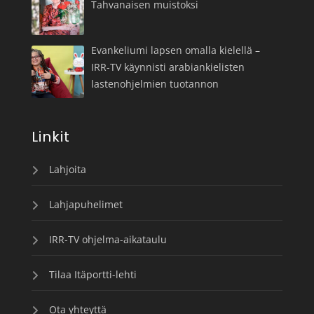
Tahvanaisen muistoksi
Evankeliumi lapsen omalla kielellä –
IRR-TV käynnisti arabiankielisten
lastenohjelmien tuotannon
Linkit
Lahjoita
Lahjapuhelimet
IRR-TV ohjelma-aikataulu
Tilaa Itäportti-lehti
Ota yhteyttä