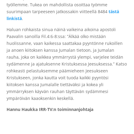
työllemme. Tukea on mahdollista osoittaa työmme
suurimpaan tarpeeseen jatkossakin viitteellä 8484
tästä
linkistä
.
Haluan rohkaista sinua näinä vaikeina aikoina apostoli
Paavalin sanoilla Fil.4:6-8:ssa: ”
Älkää olko mistään
huolissanne, vaan kaikessa saattakaa pyyntönne rukoillen
ja anoen kiitoksen kanssa Jumalan tietoon,
ja Jumalan
rauha, joka on kaikkea ymmärrystä ylempi, varjelee teidän
sydämenne ja ajatuksenne Kristuksessa Jeesuksessa.”
Katso
rohkeasti pelastuksemme päämieheen Jeesukseen
Kristukseen, jonka kautta voit tuoda kaikki pyyntösi
kiitoksen kanssa Jumalalle tiettäväksi ja kokea yli
ymmärryksen käyvän rauhan täyttävän sydämmesi
ympäröivän kaaoksenkin keskellä.
Hannu Haukka IRR-TV:n toiminnanjohtaja