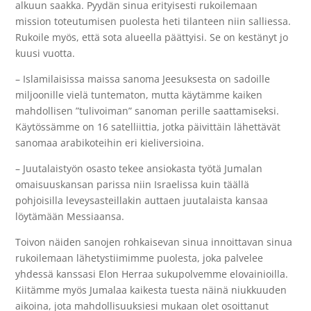
alkuun saakka. Pyydän sinua erityisesti rukoilemaan
mission toteutumisen puolesta heti tilanteen niin salliessa.
Rukoile myös, että sota alueella päättyisi. Se on kestänyt jo
kuusi vuotta.
– Islamilaisissa maissa sanoma Jeesuksesta on sadoille
miljoonille vielä tuntematon, mutta käytämme kaiken
mahdollisen ”tulivoiman” sanoman perille saattamiseksi.
Käytössämme on 16 satelliittia, jotka päivittäin lähettävät
sanomaa arabikoteihin eri kieliversioina.
– Juutalaistyön osasto tekee ansiokasta työtä Jumalan
omaisuuskansan parissa niin Israelissa kuin täällä
pohjoisilla leveysasteillakin auttaen juutalaista kansaa
löytämään Messiaansa.
Toivon näiden sanojen rohkaisevan sinua innoittavan sinua
rukoilemaan lähetystiimimme puolesta, joka palvelee
yhdessä kanssasi Elon Herraa sukupolvemme elovainioilla.
Kiitämme myös Jumalaa kaikesta tuesta näinä niukkuuden
aikoina, jota mahdollisuuksiesi mukaan olet osoittanut