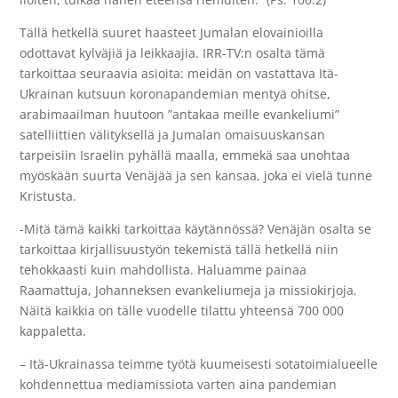
Tällä hetkellä suuret haasteet Jumalan elovainioilla
odottavat kylväjiä ja leikkaajia. IRR-TV:n osalta tämä
tarkoittaa seuraavia asioita: meidän on vastattava Itä-
Ukrainan kutsuun koronapandemian mentyä ohitse,
arabimaailman huutoon ”antakaa meille evankeliumi”
satelliittien välityksellä ja Jumalan omaisuuskansan
tarpeisiin Israelin pyhällä maalla, emmekä saa unohtaa
myöskään suurta Venäjää ja sen kansaa, joka ei vielä tunne
Kristusta.
-Mitä tämä kaikki tarkoittaa käytännössä? Venäjän osalta se
tarkoittaa kirjallisuustyön tekemistä tällä hetkellä niin
tehokkaasti kuin mahdollista. Haluamme painaa
Raamattuja, Johanneksen evankeliumeja ja missiokirjoja.
Näitä kaikkia on tälle vuodelle tilattu yhteensä 700 000
kappaletta.
– Itä-Ukrainassa teimme työtä kuumeisesti sotatoimialueelle
kohdennettua mediamissiota varten aina pandemian