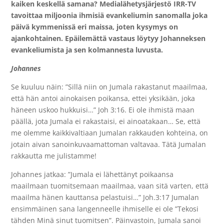
kaiken keskellä samana? Medialähetysjärjestö IRR-TV
tavoittaa miljoonia ihmisiä evankeliumin sanomalla joka
päivä kymmenissä eri maissa, joten kysymys on
ajankohtainen. Epäilemättä vastaus löytyy Johanneksen
evankeliumista ja sen kolmannesta luvusta.
Johannes
Se kuuluu näin: ”Sillä niin on Jumala rakastanut maailmaa,
että hän antoi ainokaisen poikansa, ettei yksikään, joka
häneen uskoo hukkuisi…” Joh 3:16. Ei ole ihmistä maan
päällä, jota Jumala ei rakastaisi, ei ainoatakaan… Se, että
me olemme kaikkivaltiaan Jumalan rakkauden kohteina, on
jotain aivan sanoinkuvaamattoman valtavaa. Tätä Jumalan
rakkautta me julistamme!
Johannes jatkaa: ”Jumala ei lähettänyt poikaansa
maailmaan tuomitsemaan maailmaa, vaan sitä varten, että
maailma hänen kauttansa pelastuisi…” Joh.3:17 Jumalan
ensimmäinen sana langenneelle ihmiselle ei ole ”Tekosi
tähden Minä sinut tuomitsen”. Päinvastoin, Jumala sanoi