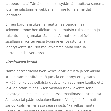
laupeudella…” Tämä on se ihmissydämiä muuttava sanoma,
jota me julistamme kaikkialla, minne Jumala meidät
johdattaa.
Ennen koronaviruksen aiheuttamaa pandemiaa
kokoonnuimme henkilökuntana aamuisin rukoilemaan ja
rakentumaan Jumalan Sanasta. Aamuhetket pitävät
sisällään myös terveisiä työmme eri osastoilta ja
lähetyskohteista. Nyt me jatkamme näitä yhteisä
hartaushetkiä verkossa.
Virvoituksen hetkiä
Nämä hetket tuovat työn keskelle virvoitusta ja rohkaisua
kuullessamme siitä, mitä Jumala on tehnyt eri työsaroilla.
Mikään ei korvaa sellaista uutista, kun saamme kuulla, että
joku on ottanut Jeesuksen vastaan henkilökohtaisena
Pelastajanaan esim. islamilaisessa maailmassa, Israelissa,
Aasiassa tai päämissioalueellamme Venäjällä. Raamattu
sanoo Psalmien kirjassa seuraavasti: ”Palvelkaa häntä
iloiten, tulkaa hänen eteensä riemuiten.” (Ps. 100:2)