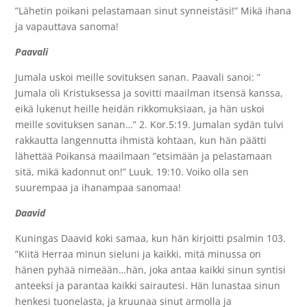
”Lähetin poikani pelastamaan sinut synneistäsi!” Mikä ihana
ja vapauttava sanoma!
Paavali
Jumala uskoi meille sovituksen sanan. Paavali sanoi: ”
Jumala oli Kristuksessa ja sovitti maailman itsensä kanssa,
eikä lukenut heille heidän rikkomuksiaan, ja hän uskoi
meille sovituksen sanan…” 2. Kor.5:19. Jumalan sydän tulvi
rakkautta langennutta ihmistä kohtaan, kun hän päätti
lähettää Poikansa maailmaan ”etsimään ja pelastamaan
sitä, mikä kadonnut on!” Luuk. 19:10. Voiko olla sen
suurempaa ja ihanampaa sanomaa!
Daavid
Kuningas Daavid koki samaa, kun hän kirjoitti psalmin 103.
”Kiitä Herraa minun sieluni ja kaikki, mitä minussa on
hänen pyhää nimeään…hän, joka antaa kaikki sinun syntisi
anteeksi ja parantaa kaikki sairautesi. Hän lunastaa sinun
henkesi tuonelasta, ja kruunaa sinut armolla ja