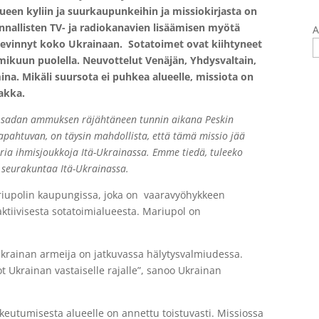
ueen kyliin ja suurkaupunkeihin ja missiokirjasta on
nnallisten TV- ja radiokanavien lisäämisen myötä
A
vinnyt koko Ukrainaan. Sotatoimet ovat kiihtyneet
ikuun puolella. Neuvottelut Venäjän, Yhdysvaltain,
mina. Mikäli suursota ei puhkea alueelle, missiota on
akka.
n sadan ammuksen räjähtäneen tunnin aikana Peskin
tapahtuvan, on täysin mahdollista, että tämä missio jää
uria ihmisjoukkoja Itä-Ukrainassa. Emme tiedä, tuleeko
 seurakuntaa Itä-Ukrainassa.
ariupolin kaupungissa, joka on vaaravyöhykkeen
aktiivisesta sotatoimialueesta. Mariupol on
 Ukrainan armeija on jatkuvassa hälytysvalmiudessa.
t Ukrainan vastaiselle rajalle”, sanoo Ukrainan
keutumisesta alueelle on annettu toistuvasti. Missiossa