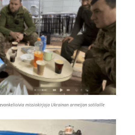
 evankelioivia missiokirjoja Ukrainan armeijan sotilaille