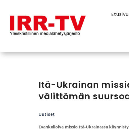
Etusivu
Itä-Ukrainan missio
välittömän suurso
Uutiset
Evankelioiva missio Itä-Ukrainassa käynnist