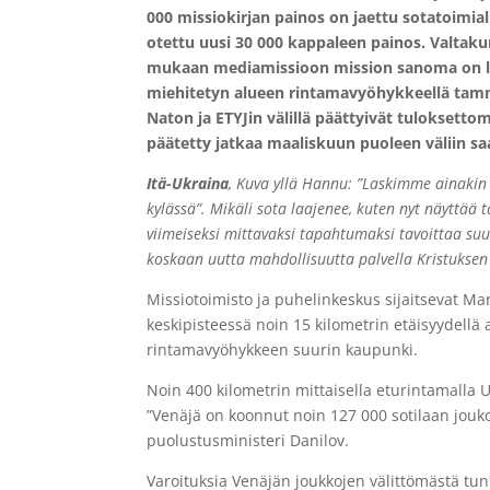
000 missiokirjan painos on jaettu sotatoimial
otettu uusi 30 000 kappaleen painos. Valtaku
mukaan mediamissioon mission sanoma on le
miehitetyn alueen rintamavyöhykkeellä tamm
Naton ja ETYJin välillä päättyivät tuloksetto
päätetty jatkaa maaliskuun puoleen väliin sa
Itä-Ukraina
,
Kuva yllä Hannu: ”Laskimme ainaki
kylässä”. Mikäli sota laajenee, kuten nyt näyttää 
viimeiseksi mittavaksi tapahtumaksi tavoittaa su
koskaan uutta mahdollisuutta palvella Kristuksen
Missiotoimisto ja puhelinkeskus sijaitsevat M
keskipisteessä noin 15 kilometrin etäisyydellä 
rintamavyöhykkeen suurin kaupunki.
Noin 400 kilometrin mittaisella eturintamalla
”Venäjä on koonnut noin 127 000 sotilaan jouko
puolustusministeri Danilov.
Varoituksia Venäjän joukkojen välittömästä tun