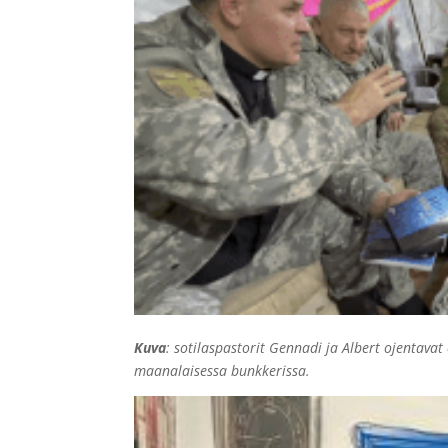
Kuva
: sotilaspastorit Gennadi ja Albert ojentavat
maanalaisessa bunkkerissa.