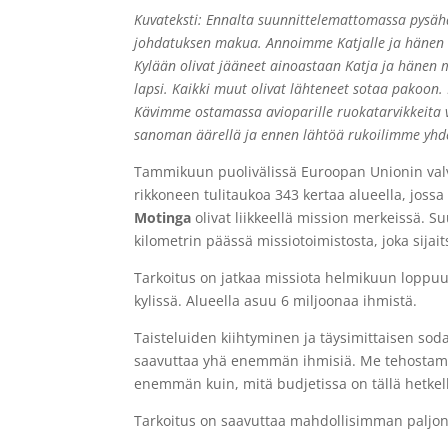
Kuvateksti: Ennalta suunnittelemattomassa pysäh
johdatuksen makua. Annoimme Katjalle ja hänen 
Kylään olivat jääneet ainoastaan Katja ja hänen 
lapsi. Kaikki muut olivat lähteneet sotaa pakoon.
Kävimme ostamassa avioparille ruokatarvikkeita 
sanoman äärellä ja ennen lähtöä rukoilimme yhd
Tammikuun puolivälissä Euroopan Unionin valv
rikkoneen tulitaukoa 343 kertaa alueella, joss
Motinga
olivat liikkeellä mission merkeissä. S
kilometrin päässä missiotoimistosta, joka sija
Tarkoitus on jatkaa missiota helmikuun loppu
kylissä. Alueella asuu 6 miljoonaa ihmistä.
Taisteluiden kiihtyminen ja täysimittaisen sod
saavuttaa yhä enemmän ihmisiä. Me tehostam
enemmän kuin, mitä budjetissa on tällä hetkel
Tarkoitus on saavuttaa mahdollisimman paljon