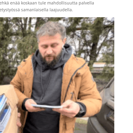
i ehkä enää koskaan tule mahdollisuutta palvella
etystyössä samanlaisella laajuudella.