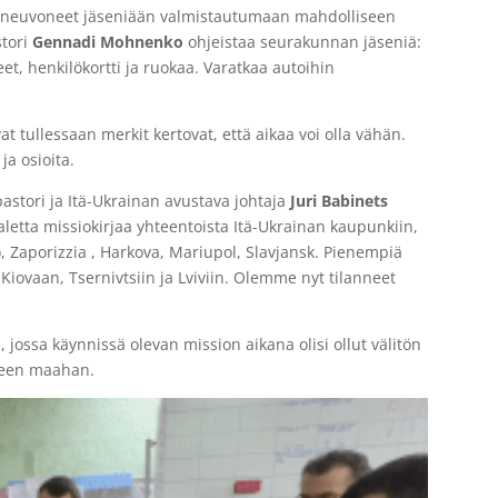
 neuvoneet jäseniään valmistautumaan mahdolliseen
stori
Gennadi Mohnenko
ohjeistaa seurakunnan jäseniä:
, henkilökortti ja ruokaa. Varatkaa autoihin
t tullessaan merkit kertovat, että aikaa voi olla vähän.
a osioita.
astori ja Itä-Ukrainan avustava johtaja
Juri Babinets
letta missiokirjaa yhteentoista Itä-Ukrainan kaupunkiin,
, Zaporizzia , Harkova, Mariupol, Slavjansk. Pienempiä
iovaan, Tsernivtsiin ja Lviviin. Olemme nyt tilanneet
, jossa käynnissä olevan mission aikana olisi ollut välitön
seen maahan.