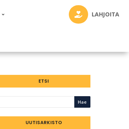
LAHJOITA

ETSI
Hae
UUTISARKISTO