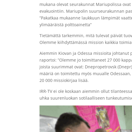
mukana olevat seurakunnat Mariupolissa ovat
evakuointiin. Mariupolin suurseurakunnan pa
”Pakatkaa mukaanne laukkuun lämpimät vaatteet
ylimääräistä polttoainetta”
Tietämättä tarkemmin, mitä tulevat päivät tuova
Olemme kiihdyttämässä mission kaikkia toimia j
Aiemmin Kiovan ja Odessa missioita johtanut p
raportoi: ”Olemme jo toimittaneet 27 000 kappa
joista suurimmat ovat: Dnepropetrovsk (Dnepr)
määriä on toimitettu myös muualle Odessaan, K
20 000 missiokirjaa lisää.
IRR-TV ei ole koskaan aiemmin ollut tilanteessa
uhka suurenluokan sotilaalliseen tunkeutumi