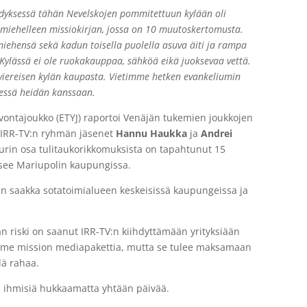
dyksessä tähän Nevelskojen pommitettuun kylään oli
miehelleen missiokirjan, jossa on 10 muutoskertomusta.
miehensä sekä kadun toisella puolella asuva äiti ja rampa
 Kylässä ei ole ruokakauppaa, sähköä eikä juoksevaa vettä.
viereisen kylän kaupasta. Vietimme hetken evankeliumin
essä heidän kanssaan.
ontajoukko (ETYJ) raportoi Venäjän tukemien joukkojen
a IRR-TV:n ryhmän jäsenet
Hannu Haukka
ja
Andrei
uurin osa tulitaukorikkomuksista on tapahtunut 15
itsee Mariupolin kaupungissa.
un saakka sotatoimialueen keskeisissä kaupungeissa ja
an riski on saanut IRR-TV:n kiihdyttämään yrityksiään
me mission mediapakettia, mutta se tulee maksamaan
lä rahaa.
 ihmisiä hukkaamatta yhtään päivää.