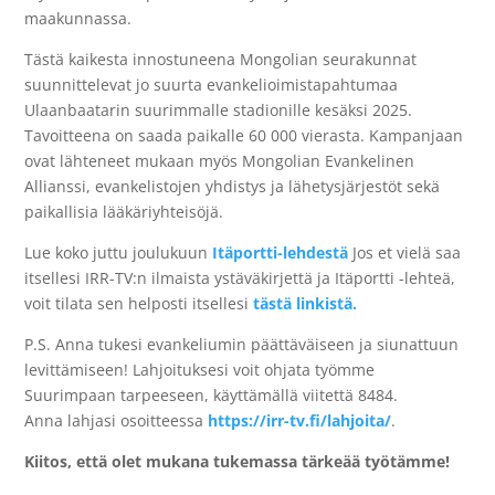
maakunnassa.
Tästä kaikesta innostuneena Mongolian seurakunnat
suunnittelevat jo suurta evankelioimistapahtumaa
Ulaanbaatarin suurimmalle stadionille kesäksi 2025.
Tavoitteena on saada paikalle 60 000 vierasta. Kampanjaan
ovat lähteneet mukaan myös Mongolian Evankelinen
Allianssi, evankelistojen yhdistys ja lähetysjärjestöt sekä
paikallisia lääkäriyhteisöjä.
Lue koko juttu joulukuun
Itäportti-lehdestä
Jos et vielä saa
itsellesi IRR-TV:n ilmaista ystäväkirjettä ja Itäportti -lehteä,
voit tilata sen helposti itsellesi
tästä linkistä.
P.S. Anna tukesi evankeliumin päättäväiseen ja siunattuun
levittämiseen! Lahjoituksesi voit ohjata työmme
Suurimpaan tarpeeseen, käyttämällä viitettä 8484.
Anna lahjasi osoitteessa
https://irr-tv.fi/lahjoita/
.
Kiitos, että olet mukana tukemassa tärkeää työtämme!