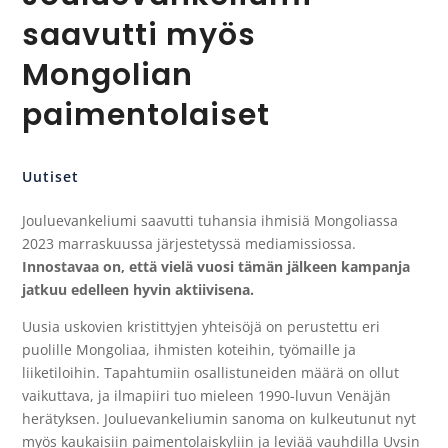
saavutti myös
Mongolian
paimentolaiset
Uutiset
Jouluevankeliumi saavutti tuhansia ihmisiä Mongoliassa
2023 marraskuussa järjestetyssä mediamissiossa.
Innostavaa on, että vielä vuosi tämän jälkeen kampanja
jatkuu edelleen hyvin aktiivisena.
Uusia uskovien kristittyjen yhteisöjä on perustettu eri
puolille Mongoliaa, ihmisten koteihin, työmaille ja
liiketiloihin. Tapahtumiin osallistuneiden määrä on ollut
vaikuttava, ja ilmapiiri tuo mieleen 1990-luvun Venäjän
herätyksen. Jouluevankeliumin sanoma on kulkeutunut nyt
myös kaukaisiin paimentolaiskyliin ja leviää vauhdilla Uvsin