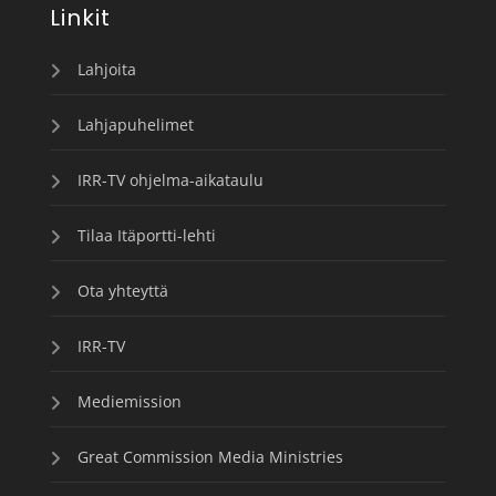
Linkit
Lahjoita
Lahjapuhelimet
IRR-TV ohjelma-aikataulu
Tilaa Itäportti-lehti
Ota yhteyttä
IRR-TV
Mediemission
Great Commission Media Ministries