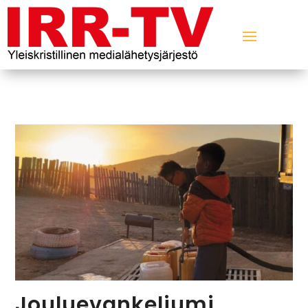
Jouluevankeliumi