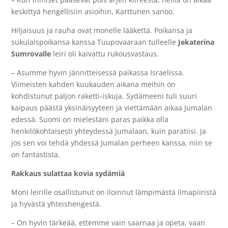
keskittyä hengellisiin asioihin, Karttunen sanoo.
Hiljaisuus ja rauha ovat monelle lääkettä. Poikansa ja
sukulaispoikansa kanssa Tuupovaaraan tulleelle
Jekaterina
Sumrovalle
leiri oli kaivattu rukousvastaus.
– Asumme hyvin jännitteisessä paikassa Israelissa.
Viimeisten kahden kuukauden aikana meihin on
kohdistunut paljon raketti-iskuja. Sydämeeni tuli suuri
kaipaus päästä yksinäisyyteen ja viettämään aikaa Jumalan
edessä. Suomi on mielestäni paras paikka olla
henkilökohtaisesti yhteydessä Jumalaan, kuin paratiisi. Ja
jos sen voi tehdä yhdessä Jumalan perheen kanssa, niin se
on fantastista.
Rakkaus sulattaa kovia sydämiä
Moni leirille osallistunut on iloinnut lämpimästä ilmapiiristä
ja hyvästä yhteishengestä.
– On hyvin tärkeää, ettemme vain saarnaa ja opeta, vaan