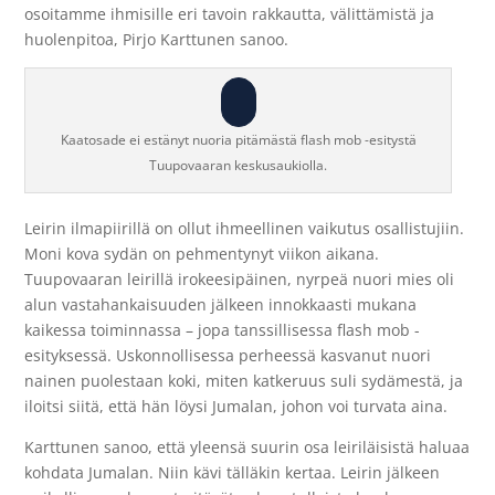
osoitamme ihmisille eri tavoin rakkautta, välittämistä ja
huolenpitoa, Pirjo Karttunen sanoo.
Kaatosade ei estänyt nuoria pitämästä flash mob -esitystä
Tuupovaaran keskusaukiolla.
Leirin ilmapiirillä on ollut ihmeellinen vaikutus osallistujiin.
Moni kova sydän on pehmentynyt viikon aikana.
Tuupovaaran leirillä irokeesipäinen, nyrpeä nuori mies oli
alun vastahankaisuuden jälkeen innokkaasti mukana
kaikessa toiminnassa – jopa tanssillisessa flash mob -
esityksessä. Uskonnollisessa perheessä kasvanut nuori
nainen puolestaan koki, miten katkeruus suli sydämestä, ja
iloitsi siitä, että hän löysi Jumalan, johon voi turvata aina.
Karttunen sanoo, että yleensä suurin osa leiriläisistä haluaa
kohdata Jumalan. Niin kävi tälläkin kertaa. Leirin jälkeen