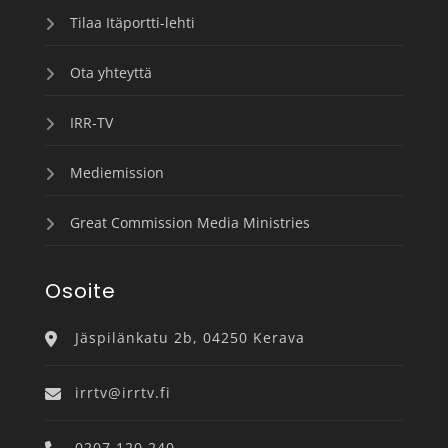
Tilaa Itäportti-lehti
Ota yhteyttä
IRR-TV
Mediemission
Great Commission Media Ministries
Osoite
Jäspilänkatu 2b, 04250 Kerava
irrtv@irrtv.fi
0207 120 240