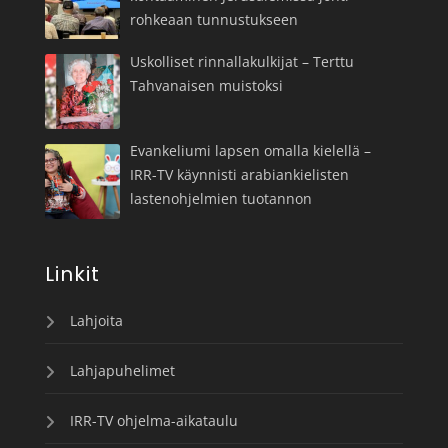
rohkeaan tunnustukseen
Uskolliset rinnallakulkijat – Terttu
Tahvanaisen muistoksi
Evankeliumi lapsen omalla kielellä –
IRR-TV käynnisti arabiankielisten
lastenohjelmien tuotannon
Linkit
Lahjoita
Lahjapuhelimet
IRR-TV ohjelma-aikataulu