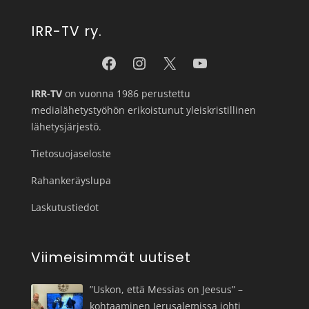
IRR-TV ry.
IRR-TV
on vuonna 1986 perustettu
medialähetystyöhön erikoistunut yleiskristillinen
lähetysjärjestö.
Tietosuojaseloste
Rahankeräyslupa
Laskutustiedot
Viimeisimmät uutiset
”Uskon, että Messias on Jeesus” –
kohtaaminen Jerusalemissa johti