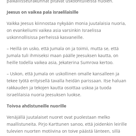
paikallisseurakunnat pitävät uskoontulleista huolen.
Jeesus on vaikea pala israelilaisille
Vaikka Jeesus kiinnostaa nykyään monia juutalaisia nuoria,
on evankeliumi vaikea asia varsinkin Israelissa
uskonnollisissa perheissä kasvaneille.
– Heillä on usko, että Jumala on ja toimii, mutta se, että
Jumala tuli ihmiseksi maan päälle Jeesuksen kautta, on
heille todella vaikea asia, Jekaterina Sumrova kertoo.
– Uskon, että Jumala on uskollinen omalle kansalleen ja
tekee työtä erityisellä tavalla heidän parissaan. Itse haluan
rakkauden ja tekojen kautta osoittaa uskoa ja tuoda
israelilaisia nuoria Jeesuksen luokse.
Toivoa ahdistuneille nuorille
Venäjällä juutalaiset nuoret ovat puolestaan melko
maallistuneita. Pirjo Karttunen sanoo, että joidenkin leirille
tulevien nuorten motiivina on toive päästä länteen, sillä