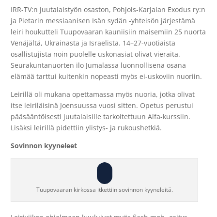
IRR-TV:n juutalaistyön osaston, Pohjois-Karjalan Exodus ry:n
ja Pietarin messiaanisen Isän sydän -yhteisön järjestämä
leiri houkutteli Tuupovaaran kauniisiin maisemiin 25 nuorta
Venäjältä, Ukrainasta ja Israelista. 14–27-vuotiaista
osallistujista noin puolelle uskonasiat olivat vieraita.
Seurakuntanuorten ilo Jumalassa luonnollisena osana
elämää tarttui kuitenkin nopeasti myös ei-uskoviin nuoriin.
Leirillä oli mukana opettamassa myös nuoria, jotka olivat
itse leiriläisinä Joensuussa vuosi sitten. Opetus perustui
pääsääntöisesti juutalaisille tarkoitettuun Alfa-kurssiin.
Lisäksi leirillä pidettiin ylistys- ja rukoushetkiä.
Sovinnon kyyneleet
Tuupovaaran kirkossa itkettiin sovinnon kyyneleitä.