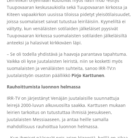
Leiriviikon ohjelmaan kuuluivat myös flash mob -esitys
Tuupovaaran keskusaukiolla sekä Tuupovaaran kirkossa ja
Kiteen vapaakirkon uusissa tiloissa pidetyt yleisötilaisuudet,
joissa suomalaiset saivat tutustua leiriläisiin. Kyyneliltä ei
vältytty, kun venäläisten sotilaiden jälkeläiset pyysivät
Tuupovaaran kirkossa suomalaisten sotilaiden jälkeläisiltä
anteeksi ja halasivat kirkkoväen läpi.
– Se oli todella yhdistävä ja haavoja parantava tapahtuma.
Vaikka oli kyse juutalaisten leiristä, niin se kosketti myös
suomalaisten ja venäläisten suhteita, sanoo IRR-TV:n
juutalaistyön osaston päällikkö
Pirjo Karttunen
.
Rauhoittumista luonnon helmassa
IRR-TV on järjestänyt Venäjän juutalaisille suunnattuja
leirejä 2000-luvun alkuvuosilta saakka. Karttusen mukaan
leirien tarkoitus on tutustuttaa ihmisiä Jeesukseen,
juutalaisten Messiaaseen, ja antaa heille samalla
mahdollisuus rauhoittua luonnon helmassa.
– Kun ihmiset pääsevät pois arjen kiireestä, heillä on aikaa