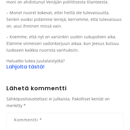
moni on ahdistunut Venäjän poliittisesta tilanteesta.
– Monet nuoret kokevat, ettei heillä ole tulevaisuutta.
Senkin vuoksi pidämme leirejä; kerromme, että tulevaisuus
on, asui ihminen missä vain.
– Koemme, että nyt on varsinkin uuden sukupolven aika.
Elämme viimeisen sadonkorjuun aikaa, kun Jeesus kutsuu
luokseen kaikkia nuorista vanhuksiin.
Haluatko tukea juutalaistyötä?
Lahjoita tästä!
Lähetä kommentti
Sähköpostiosoitettasi ei julkaista.
Pakolliset kentät on
merkitty
*