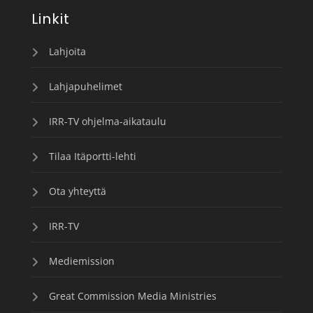
Linkit
Lahjoita
Lahjapuhelimet
IRR-TV ohjelma-aikataulu
Tilaa Itäportti-lehti
Ota yhteyttä
IRR-TV
Mediemission
Great Commission Media Ministries