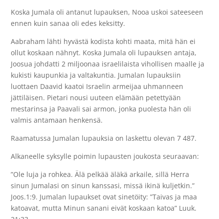
Koska Jumala oli antanut lupauksen, Nooa uskoi sateeseen
ennen kuin sanaa oli edes keksitty.
Aabraham lähti hyvästä kodista kohti maata, mitä hän ei
ollut koskaan nähnyt. Koska Jumala oli lupauksen antaja,
Joosua johdatti 2 miljoonaa israelilaista vihollisen maalle ja
kukisti kaupunkia ja valtakuntia. Jumalan lupauksiin
luottaen Daavid kaatoi Israelin armeijaa uhmanneen
jättiläisen. Pietari nousi uuteen elämään petettyään
mestarinsa ja Paavali sai armon, jonka puolesta hän oli
valmis antamaan henkensä.
Raamatussa Jumalan lupauksia on laskettu olevan 7 487.
Alkaneelle syksylle poimin lupausten joukosta seuraavan:
”Ole luja ja rohkea. Älä pelkää äläkä arkaile, sillä Herra
sinun Jumalasi on sinun kanssasi, missä ikinä kuljetkin.”
Joos.1:9. Jumalan lupaukset ovat sinetöity: ”Taivas ja maa
katoavat, mutta Minun sanani eivät koskaan katoa” Luuk.