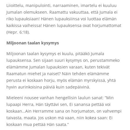
Liioittelu, manipulointi, narraaminen, imartelu ei kuuluu
Jumalan olemukseen. Raamattu vakuuttaa, että Jumala ei
riko lupauksiaan! Hänen lupauksiinsa voi luottaa elämän
kaikissa vaiheissa! Hänen lupauksensa ovat horjumattomat
(Hepr. 6:18).
Miljoonan taalan kysymys
Miljoonan taalan kysymys ei kuulu, pitääkö Jumala
lupauksensa. Sen sijaan suuri kysymys on, perustammeko
elämämme Jumalan lupauksien varaan, kuten tekivät
Raamatun miehet ja naiset? Näin tehden elämämme
perusta ei koskaan horju, myös elämän myrskyissä, yhtä
hyvin aurinkoisina päiviä kuin sadepäivinä.
Mieleeni nousee vanhan hengellisin laulun sanat: ”Min
lupaapi Herra, Hän täyttävi sen, Ei sanansa pettää voi
koskaan…Ain Herramme sana on horjumaton, on vahvempi
taivasta, maata. Jos uskon mä vaan, niin kokea saan: Ei
koskaan mua pettää Hän saata.”