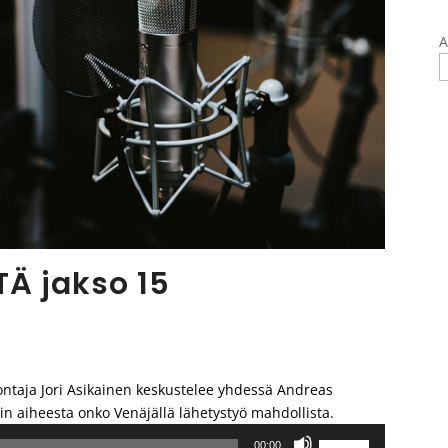
A
Ä jakso 15
ontaja Jori Asikainen keskustelee yhdessä Andreas
in aiheesta onko Venäjällä lähetystyö mahdollista.
Nuolinäppäimillä
00:00