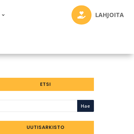
LAHJOITA

ETSI
Hae
UUTISARKISTO