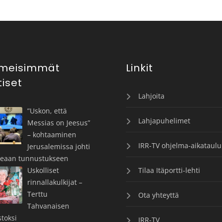
imeisimmät
Linkit
tiset
Lahjoita
”Uskon, että
Lahjapuhelimet
Messias on Jeesus”
– kohtaaminen
IRR-TV ohjelma-aikataulu
Jerusalemissa johti
keaan tunnustukseen
Uskolliset
Tilaa Itäportti-lehti
rinnallakulkijat –
Terttu
Ota yhteyttä
Tahvanaisen
toksi
IRR-TV