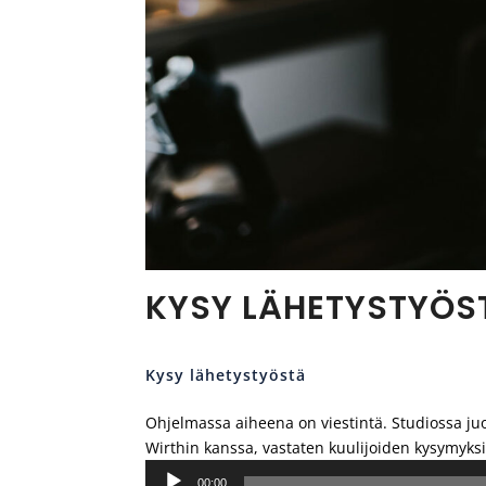
KYSY LÄHETYSTYÖST
Kysy lähetystyöstä
Ohjelmassa aiheena on viestintä. Studiossa ju
Wirthin kanssa, vastaten kuulijoiden kysymyksi
Äänitoistin
00:00