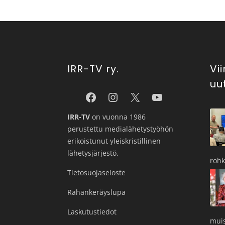
IRR-TV ry.
Vi
uu
IRR-TV
on vuonna 1986
perustettu medialähetystyöhön
erikoistunut yleiskristillinen
lähetysjärjestö.
roh
Tietosuojaseloste
Rahankeräyslupa
Laskutustiedot
muis