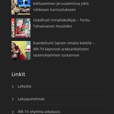
kohtaaminen Jerusalemissa johti
rohkeaan tunnustukseen
Uskolliset rinnallakulkijat – Terttu
Tahvanaisen muistoksi
Evankeliumi lapsen omalla kielellä –
IRR-TV käynnisti arabiankielisten
lastenohjelmien tuotannon
Linkit
Lahjoita
Lahjapuhelimet
IRR-TV ohjelma-aikataulu