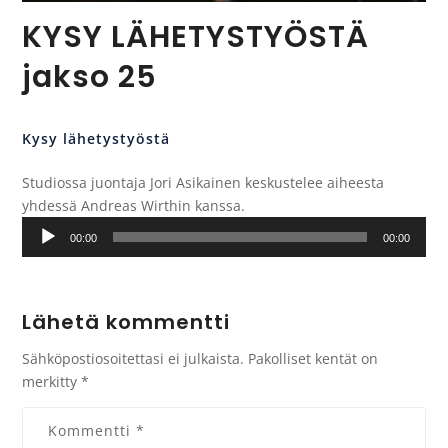
KYSY LÄHETYSTYÖSTÄ
jakso 25
Kysy lähetystyöstä
Studiossa juontaja Jori Asikainen keskustelee aiheesta
yhdessä Andreas Wirthin kanssa.
Äänitoistin
00:00
00:00
Lähetä kommentti
Sähköpostiosoitettasi ei julkaista.
Pakolliset kentät on
merkitty
*