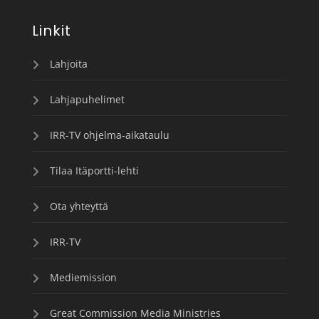
Linkit
Lahjoita
Lahjapuhelimet
IRR-TV ohjelma-aikataulu
Tilaa Itäportti-lehti
Ota yhteyttä
IRR-TV
Mediemission
Great Commission Media Ministries