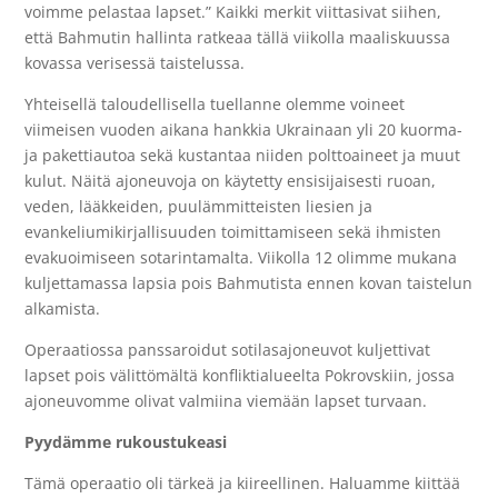
voimme pelastaa lapset.” Kaikki merkit viittasivat siihen,
että Bahmutin hallinta ratkeaa tällä viikolla maaliskuussa
kovassa verisessä taistelussa.
Yhteisellä taloudellisella tuellanne olemme voineet
viimeisen vuoden aikana hankkia Ukrainaan yli 20 kuorma-
ja pakettiautoa sekä kustantaa niiden polttoaineet ja muut
kulut. Näitä ajoneuvoja on käytetty ensisijaisesti ruoan,
veden, lääkkeiden, puulämmitteisten liesien ja
evankeliumikirjallisuuden toimittamiseen sekä ihmisten
evakuoimiseen sotarintamalta. Viikolla 12 olimme mukana
kuljettamassa lapsia pois Bahmutista ennen kovan taistelun
alkamista.
Operaatiossa panssaroidut sotilasajoneuvot kuljettivat
lapset pois välittömältä konfliktialueelta Pokrovskiin, jossa
ajoneuvomme olivat valmiina viemään lapset turvaan.
Pyydämme rukoustukeasi
Tämä operaatio oli tärkeä ja kiireellinen. Haluamme kiittää