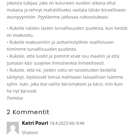
jokaista tukijaa, joka on kuluneen vuoden aikana ollut
mukana ja tehnyt mahdolliseksi vastata tähän kiireelliseen
avunpyyntöön. Pyydämme jatkuvaa rukoustukeasi.
• Rukoile näiden lasten turvallisuuden puolesta, kun heidät
on evakuoitu.
• Rukoile evakuointiin ja auttamistyöhön osallistuvan
tiimimme turvallisuuden puolesta.
• Rukoile, että luodit ja pommit eivät osu maaliin ja että
Jumalan käsi suojelee ihmishenkiä ihmeellisesti.
• Rukoile, että ne, joiden sielu on taisteluiden keskellä
särkynyt, löytäisivät tiensä mahtavan taivaallisen Isämme
syliin. Isän, joka itse valitsi kärsimyksen ja kärsi, niin kuin
he nyt kärsivät.
Toimitus
2 Kommentit
Katri Pouri
18.4.2023 klo 9:49
Shalom!