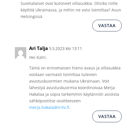
Suomalaiset ovat kutoneet villasukkia. Olisiko niille
käyttöä Ukrainassa, ja mihin ne voisi toimittaa? Asun
Helsingissä
VASTAA
Ari Talja
5.5.2023 klo 13:11
Hei Katri,
Tämä on erinomaisen hieno avaus ja villasukkia
voidaan varmasti toimittaa tulevien
avustuskuormien mukana Ukrainaan. Voit
lähestyä avustuskuormia koordinoivaa Merja
Hakalaa ja sopia tarkemmin käytännön asioista
sähköpostitse osoitteeseen
merja.hakala@irrtv.fi
.
VASTAA