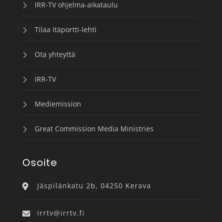
IRR-TV ohjelma-aikataulu
Tilaa Itäportti-lehti
Ota yhteyttä
IRR-TV
Mediemission
Great Commission Media Ministries
Osoite
Jäspilänkatu 2b, 04250 Kerava
irrtv@irrtv.fi