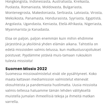
Hongkongista, Indonesiasta, Australiasta, Kreikasta,
Puolasta, Romaniasta, Moldovasta, Bulgariasta,
Montenegrosta, Makedoniasta, Serbiasta, Latviasta, Virosta,
Meksikosta, Panamasta, Hondurasista, Syyriasta, Egyptistä,
Angolasta, Ugandasta, Keniasta, Etelä-Afrikasta, Nigeriasta,
Myanmarista ja Kanadasta.
Eloa on paljon, paljon enemmän kuin mihin ehdimme
järjestönä ja yksilöinä yhden elämän aikana. Tahtotila on
edetä missioiden valmis-telussa, kun matkustusrajoitukset
poistuvat. Pyydämme ystäviä muis-tamaan rukouksin
tulevia missioita!
Suomen Missio 2022
Suomessa missiovalmistelut eivät ole pysähtyneet. Koko
maata kattavan mediamission valmistelut etenevät
olosuhteista ja pandemiasta huolimatta. Uusia missioita
valmis-tellessa haluamme tämän lehden välityksellä
muistella Jumalan ihmeellisiä tekoja ja ihmeitä matkan
varrella.