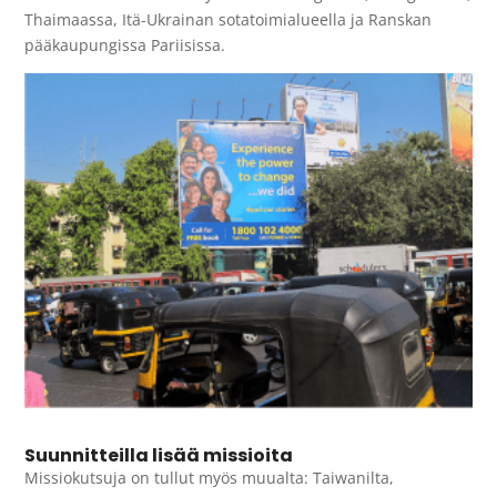
Thaimaassa, Itä-Ukrainan sotatoimialueella ja Ranskan
pääkaupungissa Pariisissa.
Suunnitteilla lisää missioita
Missiokutsuja on tullut myös muualta: Taiwanilta,