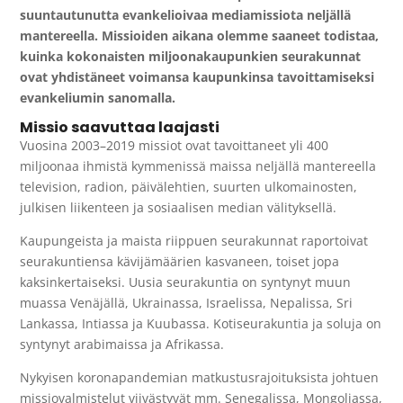
suuntautunutta evankelioivaa mediamissiota neljällä
mantereella. Missioiden aikana olemme saaneet todistaa,
kuinka kokonaisten miljoonakaupunkien seurakunnat
ovat yhdistäneet voimansa kaupunkinsa tavoittamiseksi
evankeliumin sanomalla.
Missio saavuttaa laajasti
Vuosina 2003–2019 missiot ovat tavoittaneet yli 400
miljoonaa ihmistä kymmenissä maissa neljällä mantereella
television, radion, päivälehtien, suurten ulkomainosten,
julkisen liikenteen ja sosiaalisen median välityksellä.
Kaupungeista ja maista riippuen seurakunnat raportoivat
seurakuntiensa kävijämäärien kasvaneen, toiset jopa
kaksinkertaiseksi. Uusia seurakuntia on syntynyt muun
muassa Venäjällä, Ukrainassa, Israelissa, Nepalissa, Sri
Lankassa, Intiassa ja Kuubassa. Kotiseurakuntia ja soluja on
syntynyt arabimaissa ja Afrikassa.
Nykyisen koronapandemian matkustusrajoituksista johtuen
missiovalmistelut viivästyvät mm. Senegalissa, Mongoliassa,