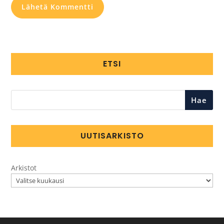
ETSI
Hae
UUTISARKISTO
Arkistot