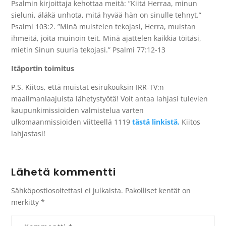
Psalmin kirjoittaja kehottaa meitä: ”Kiitä Herraa, minun
sieluni, äläkä unhota, mitä hyvää hän on sinulle tehnyt.”
Psalmi 103:2. ”Minä muistelen tekojasi, Herra, muistan
ihmeitä, joita muinoin teit. Minä ajattelen kaikkia töitäsi,
mietin Sinun suuria tekojasi.” Psalmi 77:12-13
Itäportin toimitus
P.S. Kiitos, että muistat esirukouksin IRR-TV:n
maailmanlaajuista lähetystyötä! Voit antaa lahjasi tulevien
kaupunkimissioiden valmistelua varten
ulkomaanmissioiden viitteellä 1119
tästä linkistä.
Kiitos
lahjastasi!
Lähetä kommentti
Sähköpostiosoitettasi ei julkaista.
Pakolliset kentät on
merkitty
*