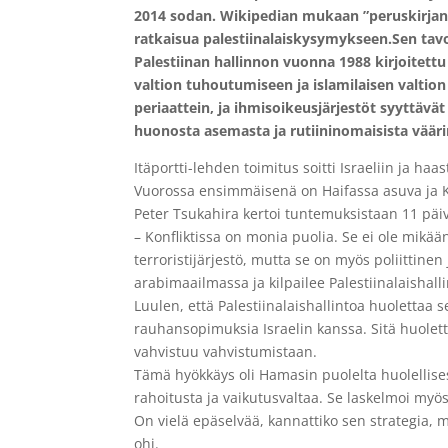
2014 sodan. Wikipedian mukaan ”peruskirja
ratkaisua palestiinalaiskysymykseen.Sen tavoi
Palestiinan hallinnon vuonna 1988 kirjoitettu
valtion tuhoutumiseen ja islamilaisen valtio
periaattein, ja ihmisoikeusjärjestöt syyttävät
huonosta asemasta ja rutiininomaisista vääri
Itäportti-lehden toimitus soitti Israeliin ja h
Vuorossa ensimmäisenä on Haifassa asuva ja Ka
Peter Tsukahira kertoi tuntemuksistaan 11 pä
– Konfliktissa on monia puolia. Se ei ole mikää
terroristijärjestö, mutta se on myös poliittinen 
arabimaailmassa ja kilpailee Palestiinalaishal
Luulen, että Palestiinalaishallintoa huolettaa 
rauhansopimuksia Israelin kanssa. Sitä huoletta
vahvistuu vahvistumistaan.
Tämä hyökkäys oli Hamasin puolelta huolellise
rahoitusta ja vaikutusvaltaa. Se laskelmoi myös
On vielä epäselvää, kannattiko sen strategia, m
ohi.