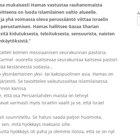
nsa mukaisesti Hamas vastustaa rauhanomaista
tteena on luoda Islamilainen valtio alueelle.
A
 ja yhä voimassa oleva perussääntö viittaa Israelin
n perustamisen. Hamas hallitsee Gazaa Sharian
 sitä kidutuksesta, teloituksesta, sensuurista, naisten
nkäytöksistä.”
aastatteli kolmen messiaanisen seurakunnan pastoria.
rmel -vuorella sijaitsevaa seurakuntaa kaitseva pastori
ivää kestäneestä sodasta…
n yksinkertainen yksi- tai kaksipuolinen asia. Hamas on
järjestö. Se tavoittelee vaikutusvaltaa islamilaisessa
linnon kanssa.
se, että osa Persianlahden maista on tehnyt
vat varmasti myös Israelin vaalit ja se, että Israel
sti suunniteltu. Se halusi saada paljon huomiota,
 sen, mitä hyökkäys maksaisi sille.
utta hyökkäys oli paha ja olemme iloisia, että se on nyt