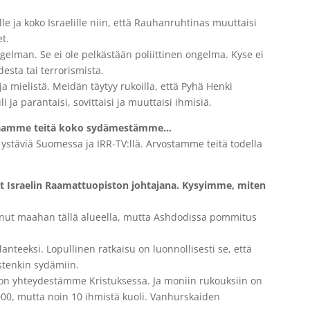
e ja koko Israelille niin, että Rauhanruhtinas muuttaisi
et.
ngelman. Se ei ole pelkästään poliittinen ongelma. Kyse ei
esta tai terrorismista.
 mielistä. Meidän täytyy rukoilla, että Pyhä Henki
 ja parantaisi, sovittaisi ja muuttaisi ihmisiä.
iunaamme teitä koko sydämestämme…
 ystäviä Suomessa ja IRR-TV:llä. Arvostamme teitä todella
ut Israelin Raamattuopiston johtajana. Kysyimme, miten
sunut maahan tällä alueella, mutta Ashdodissa pommitus
lanteeksi. Lopullinen ratkaisu on luonnollisesti se, että
istenkin sydämiin.
ljon yhteydestämme Kristuksessa. Ja moniin rukouksiin on
000, mutta noin 10 ihmistä kuoli. Vanhurskaiden