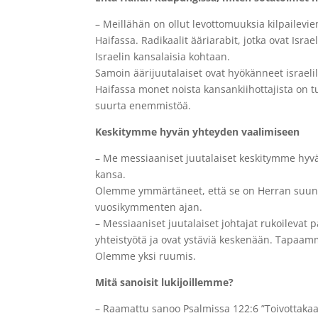
– Meillähän on ollut levottomuuksia kilpailevi
Haifassa. Radikaalit ääriarabit, jotka ovat Israel
Israelin kansalaisia kohtaan.
Samoin äärijuutalaiset ovat hyökänneet israel
Haifassa monet noista kansankiihottajista on 
suurta enemmistöä.
Keskitymme hyvän yhteyden vaalimiseen
– Me messiaaniset juutalaiset keskitymme hyvä
kansa.
Olemme ymmärtäneet, että se on Herran suunni
vuosikymmenten ajan.
– Messiaaniset juutalaiset johtajat rukoilevat p
yhteistyötä ja ovat ystäviä keskenään. Tap
Olemme yksi ruumis.
Mitä sanoisit lukijoillemme?
– Raamattu sanoo Psalmissa 122:6 ”Toivottakaa