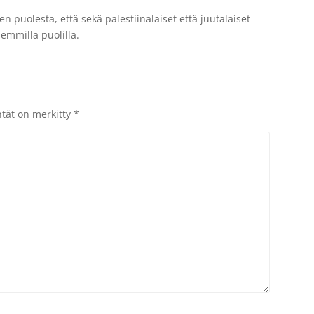
puolesta, että sekä palestiinalaiset että juutalaiset
lemmilla puolilla.
ntät on merkitty
*