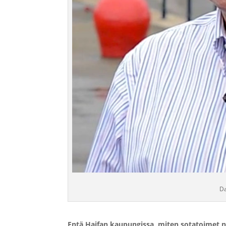
Da
Entä Haifan kaupungissa, miten sotatoimet 