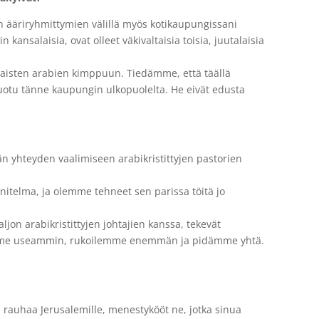
en ääriryhmittymien välillä myös kotikaupungissani
in kansalaisia, ovat olleet väkivaltaisia toisia, juutalaisia
ilaisten arabien kimppuun. Tiedämme, että täällä
tuotu tänne kaupungin ulkopuolelta. He eivät edusta
n yhteyden vaalimiseen arabikristittyjen pastorien
telma, ja olemme tehneet sen parissa töitä jo
aljon arabikristittyjen johtajien kanssa, tekevät
aamme useammin, rukoilemme enemmän ja pidämme yhtä.
 rauhaa Jerusalemille, menestykööt ne, jotka sinua