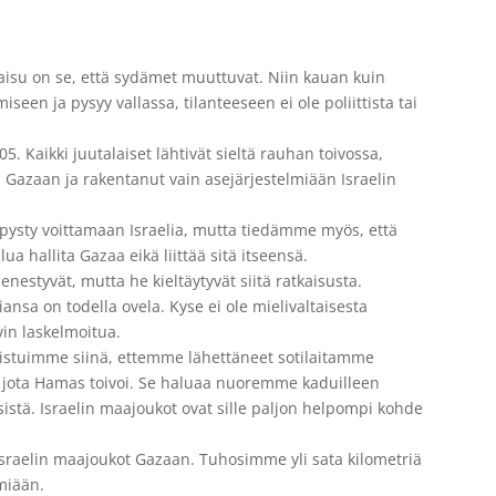
aisu on se, että sydämet muuttuvat. Niin kauan kuin
een ja pysyy vallassa, tilanteeseen ei ole poliittista tai
5. Kaikki juutalaiset lähtivät sieltä rauhan toivossa,
Gazaan ja rakentanut vain asejärjestelmiään Israelin
 pysty voittamaan Israelia, mutta tiedämme myös, että
ua hallita Gazaa eikä liittää sitä itseensä.
enestyvät, mutta he kieltäytyvät siitä ratkaisusta.
ansa on todella ovela. Kyse ei ole mielivaltaisesta
vin laskelmoitua.
nistuimme siinä, ettemme lähettäneet sotilaitamme
su, jota Hamas toivoi. Se haluaa nuoremme kaduilleen
stä. Israelin maajoukot ovat sille paljon helpompi kohde
Israelin maajoukot Gazaan. Tuhosimme yli sata kilometriä
miään.