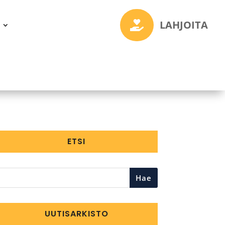
LAHJOITA

ETSI
Hae
UUTISARKISTO