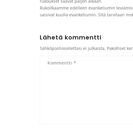
rukoukset saavat paljon aikaan.
Rukoilkaamme edelleen evankeliumin leviämisen 
saisivat kuulla evankeliumin. Sitä tarvitaan mo
Lähetä kommentti
Sähköpostiosoitettasi ei julkaista.
Pakolliset ke