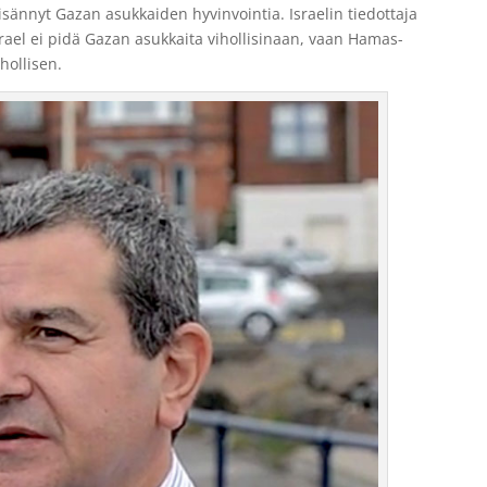
lisännyt Gazan asukkaiden hyvinvointia. Israelin tiedottaja
Israel ei pidä Gazan asukkaita vihollisinaan, vaan Hamas-
hollisen.