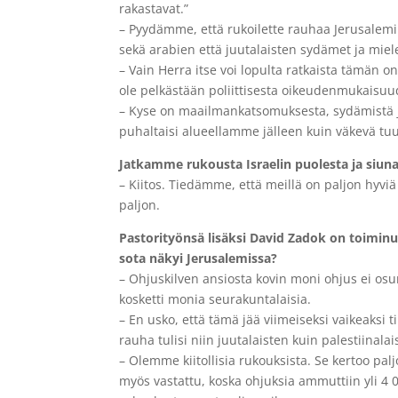
rakastavat.”
– Pyydämme, että rukoilette rauhaa Jerusalemill
sekä arabien että juutalaisten sydämet ja miel
– Vain Herra itse voi lopulta ratkaista tämän o
ole pelkästään poliittisesta oikeudenmukaisuud
– Kyse on maailmankatsomuksesta, sydämistä ja
puhaltaisi alueellamme jälleen kuin väkevä tuuli
Jatkamme rukousta Israelin puolesta ja s
– Kiitos. Tiedämme, että meillä on paljon hyviä
paljon.
Pastorityönsä lisäksi David Zadok on toimin
sota näkyi Jerusalemissa?
– Ohjuskilven ansiosta kovin moni ohjus ei o
kosketti monia seurakuntalaisia.
– En usko, että tämä jää viimeiseksi vaikeaksi ti
rauha tulisi niin juutalaisten kuin palestiinala
– Olemme kiitollisia rukouksista. Se kertoo pa
myös vastattu, koska ohjuksia ammuttiin yli 4 