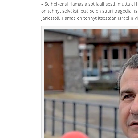
– Se heikensi Hamasia sotilaallisesti, mutta ei 
on tehnyt selväksi, että se on suuri tragedia. 
järjestöä. Hamas on tehnyt itsestään Israelin vi