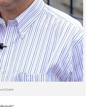
vid Zadok
näkyivät?