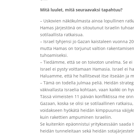
Mitä luulet, mitä seuraavaksi tapahtuu?
– Uskovien näkökulmasta ainoa lopullinen ratk
Hamas järjestönä on sitoutunut Israelin tuhoamis
sotilaallista ratkaisua.
– Israel tyhjensi jo Gazan kaistaleen vuonna 200
mutta Hamas on torjunut valtion rakentamisen 
tuhoamiseksi.
– Tiedämme, että se on toivoton unelma. Se ei
Israel ei pysty voittamaan Hamasia. Israel ei hal
Haluamme, että he hallitsevat itse itseään ja m
– Tämä on todella julmaa peliä. Heidän strategi
väkivallasta Israelia kohtaan, vaan kaikki on hy
Tässä viimeisten 11 päivän konfliktissa me on
Gazaan, koska se olisi se sotilaallinen ratkai
voidakseen hyökätä heidän kimppuunsa väijyksi
kuin rakettien ampuminen Israeliin.
Se kuitenkin epäonnistui yrityksessään saada 
heidän tunneleitaan sekä heidän sotajärjestel