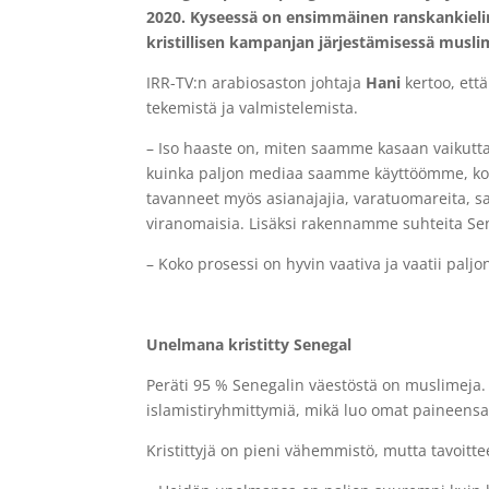
2020. Kyseessä on ensimmäinen ranskankiel
kristillisen kampanjan järjestämisessä musl
IRR-TV:n arabiosaston johtaja
Hani
kertoo, ett
tekemistä ja valmistelemista.
– Iso haaste on, miten saamme kasaan vaikutta
kuinka paljon mediaa saamme käyttöömme, ko
tavanneet myös asianajajia, varatuomareita,
viranomaisia. Lisäksi rakennamme suhteita Sen
– Koko prosessi on hyvin vaativa ja vaatii paljo
Unelmana kristitty Senegal
Peräti 95 % Senegalin väestöstä on muslimeja.
islamistiryhmittymiä, mikä luo omat paineensa 
Kristittyjä on pieni vähemmistö, mutta tavoitte