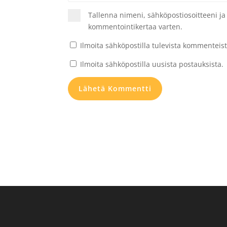
Tallenna nimeni, sähköpostiosoitteeni j
kommentointikertaa varten.
Ilmoita sähköpostilla tulevista kommenteist
Ilmoita sähköpostilla uusista postauksista.