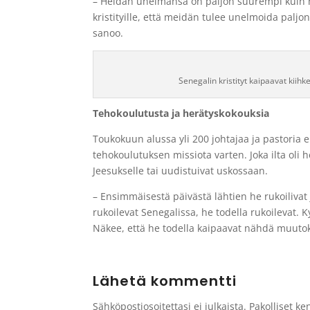
– Heidän unelmansa on paljon suurempi kuin h
kristityille, että meidän tulee unelmoida palj
sanoo.
Senegalin kristityt kaipaavat kii
Tehokoulutusta ja herätyskokouksia
Toukokuun alussa yli 200 johtajaa ja pastoria 
tehokoulutuksen missiota varten. Joka ilta oli
Jeesukselle tai uudistuivat uskossaan.
– Ensimmäisestä päivästä lähtien he rukoiliva
rukoilevat Senegalissa, he todella rukoilevat. K
Näkee, että he todella kaipaavat nähdä muuto
Lähetä kommentti
Sähköpostiosoitettasi ei julkaista.
Pakolliset ke