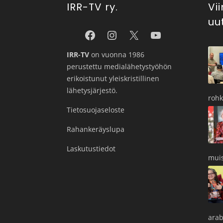
IRR-TV ry.
Vi
uu
IRR-TV
on vuonna 1986
perustettu medialähetystyöhön
erikoistunut yleiskristillinen
lähetysjärjestö.
roh
Tietosuojaseloste
Rahankeräyslupa
Laskutustiedot
muis
arab