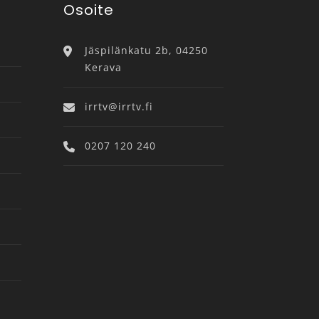
Osoite
Jäspilänkatu 2b, 04250
Kerava
irrtv@irrtv.fi
0207 120 240