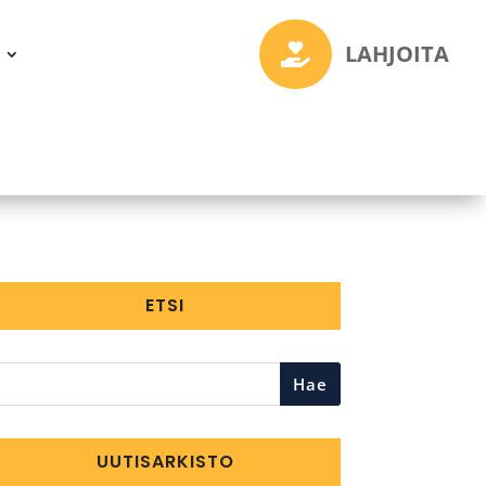
LAHJOITA

ETSI
Hae
UUTISARKISTO