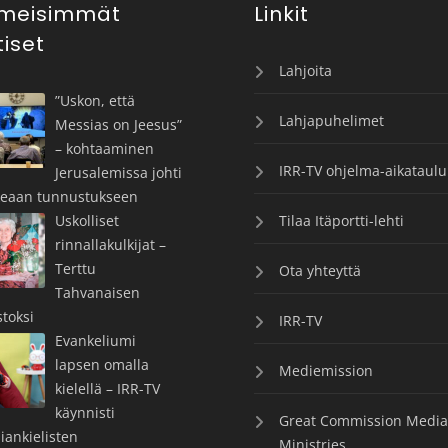
imeisimmät
Linkit
tiset
Lahjoita
”Uskon, että
Lahjapuhelimet
Messias on Jeesus”
– kohtaaminen
IRR-TV ohjelma-aikataulu
Jerusalemissa johti
keaan tunnustukseen
Uskolliset
Tilaa Itäportti-lehti
rinnallakulkijat –
Terttu
Ota yhteyttä
Tahvanaisen
toksi
IRR-TV
Evankeliumi
lapsen omalla
Mediemission
kielellä – IRR-TV
käynnisti
Great Commission Media
iankielisten
Ministries