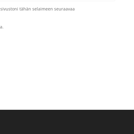
a sivustoni tähän selaimeen seuraavaa
a.