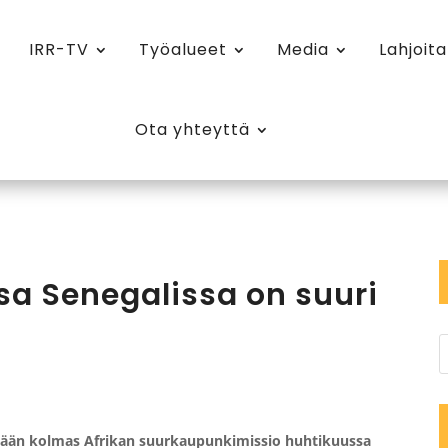
IRR-TV
Työalueet
Media
Lahjoita
Ota yhteyttä
sa Senegalissa on suuri
etään kolmas Afrikan suurkaupunkimissio huhtikuussa