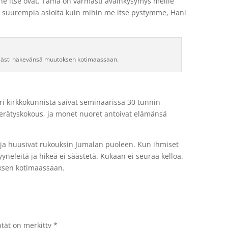
e itse ovat. Tämä on varmasti avainkysymys meille
on suurempia asioita kuin mihin me itse pystymme, Hani
hkeästi näkevänsä muutoksen kotimaassaan.
eri kirkkokunnista saivat seminaarissa 30 tunnin
 herätyskokous, ja monet nuoret antoivat elämänsä
t ja huusivat rukouksin Jumalan puoleen. Kun ihmiset
yyneleitä ja hikeä ei säästetä. Kukaan ei seuraa kelloa.
ksen kotimaassaan.
ntät on merkitty
*