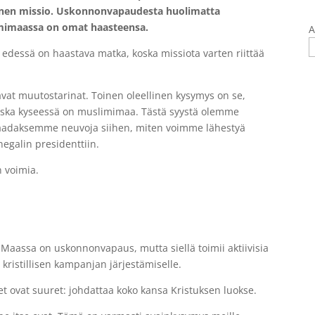
inen missio. Uskonnonvapaudesta huolimatta
imimaassa on omat haasteensa.
A
ä edessä on haastava matka, koska missiota varten riittää
vat muutostarinat. Toinen oleellinen kysymys on se,
ska kyseessä on muslimimaa. Tästä syystä olemme
 saadaksemme neuvoja siihen, miten voimme lähestyä
egalin presidenttiin.
n voimia.
 Maassa on uskonnonvapaus, mutta siellä toimii aktiivisia
kristillisen kampanjan järjestämiselle.
et ovat suuret: johdattaa koko kansa Kristuksen luokse.