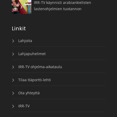
IRR-TV käynnisti arabiankielisten
lastenohjelmien tuotannon
Linkit
Lahjoita
Lahjapuhelimet
IRR-TV ohjelma-aikataulu
Tilaa Itäportti-lehti
Ota yhteyttä
IRR-TV