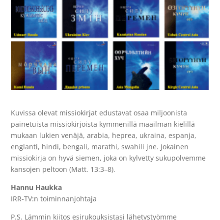
Kuvissa olevat missiokirjat edustavat osaa miljoonista
painetuista missiokirjoista kymmenillä maailman kielillä
mukaan lukien venäjä, arabia, heprea, ukraina, espanja,
englanti, hindi, bengali, marathi, swahili jne. Jokainen
missiokirja on hyvä siemen, joka on kylvetty sukupolvemme
kansojen peltoon (Matt. 13:3–8).
Hannu Haukka
IRR-TV:n toiminnanjohtaja
P.S. Lämmin kiitos esirukouksistasi lähetystyömme