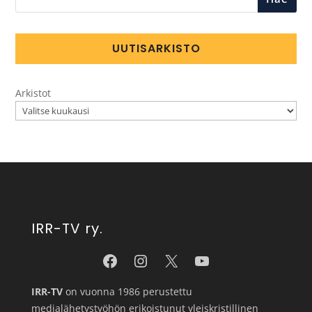
UUTISARKISTO
Arkistot
IRR-TV ry.
IRR-TV
on vuonna 1986 perustettu
medialähetystyöhön erikoistunut yleiskristillinen