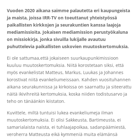
Vuoden 2020 aikana saimme palautetta eri kaupungeista
ja maista, joissa IRR-TV on toeuttanut yhteistyössä
paikallisten kirkkojen ja seurakuntien kanssa laajoja
mediamissioita. Jokaisen mediamission perustyökaluna
on missiokirja, jonka sivuilla lukijalle avautuu
puhuttelevia paikallisten uskovien muutoskertomuksia.
Ei ole sattumaa,että jokaiseen suurkaupunkimissioon
kuuluu muutoskertomuksia. Niitä korostetaan siksi, että
myös evankelistat Matteus, Markus, Luukas ja Johannes
korostivat niitä evankeliumeissaan. Kahden vuosituhannen
aikana seurakunnissa ja kirkoissa on saarnattu ja siteerattu
näitä ikivihreitä kertomuksia, koska niiden todistusarvo ja
teho on tänäänkin kiistaton.
Kuvittele, miltä tuntuisi lukea evankeliumeja ilman
muutoskertomuksia. Ei olisi Sakkeusta, Bartimeusta, ei
samarialaista naista, ei tuhlaajapoikaa, sadanpäämiestä,
veroherra Matteusta eikä kymmeniä muita elämänsä