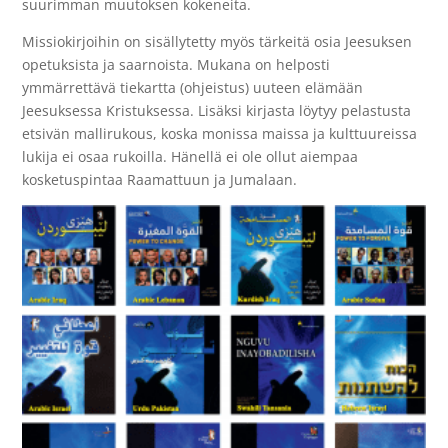
suurimman muutoksen kokeneita.
Missiokirjoihin on sisällytetty myös tärkeitä osia Jeesuksen
opetuksista ja saarnoista. Mukana on helposti
ymmärrettävä tiekartta (ohjeistus) uuteen elämään
Jeesuksessa Kristuksessa. Lisäksi kirjasta löytyy pelastusta
etsivän mallirukous, koska monissa maissa ja kulttuureissa
lukija ei osaa rukoilla. Hänellä ei ole ollut aiempaa
kosketuspintaa Raamattuun ja Jumalaan.