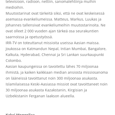
televisioon, radioon, nettiin, sanomalehtiinja muihin
medioihin.
Muutostarinat ovat tärkeitä siksi, että ne ovat keskeisessä
asemassa evankeliumeissa. Matteus, Markus, Luukas ja
Johannes tallensivat evankeliumeihin muutostarinoita. Ne
ovat olleet 2 000 vuoden ajan tärkeä osa seurakuntien
saarnoissa ja opetustyössä.
IRR-TV on toteuttanut missioita useissa Aasian maissa.
Joukossa on Katmandun Nepal, Intian Mumbai, Bangalore,
Kalkuta, Hyderabad, Chennai ja Sri Lankan suurkaupunki
Colombo.
Aasian kaupungeissa on tavoitettu lähes 70 miljoonaa
ihmistä, ja kaiken kaikkiaan median ansiosta missiosanoma
on lääneissä tavoittanut noin 300 miljoonaa asukasta.
Islamilaisessa Keski-Aasiassa missiot ovat tavoittaneet noin
30 miljoonaa asukasta Kazakstanin, Kirgisian ja
Uzbekistanin Ferganan laakson alueella.
Kaksi Mongoliaa