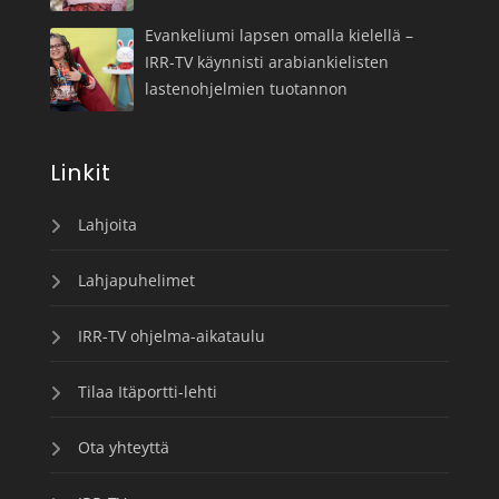
Evankeliumi lapsen omalla kielellä –
IRR-TV käynnisti arabiankielisten
lastenohjelmien tuotannon
Linkit
Lahjoita
Lahjapuhelimet
IRR-TV ohjelma-aikataulu
Tilaa Itäportti-lehti
Ota yhteyttä