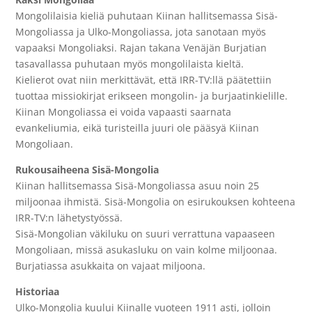
Mongolilaisia kieliä puhutaan Kiinan hallitsemassa Sisä-
Mongoliassa ja Ulko-Mongoliassa, jota sanotaan myös
vapaaksi Mongoliaksi. Rajan takana Venäjän Burjatian
tasavallassa puhutaan myös mongolilaista kieltä.
Kielierot ovat niin merkittävät, että IRR-TV:llä päätettiin
tuottaa missiokirjat erikseen mongolin- ja burjaatinkielille.
Kiinan Mongoliassa ei voida vapaasti saarnata
evankeliumia, eikä turisteilla juuri ole pääsyä Kiinan
Mongoliaan.
Rukousaiheena Sisä-Mongolia
Kiinan hallitsemassa Sisä-Mongoliassa asuu noin 25
miljoonaa ihmistä. Sisä-Mongolia on esirukouksen kohteena
IRR-TV:n lähetystyössä.
Sisä-Mongolian väkiluku on suuri verrattuna vapaaseen
Mongoliaan, missä asukasluku on vain kolme miljoonaa.
Burjatiassa asukkaita on vajaat miljoona.
Historiaa
Ulko-Mongolia kuului Kiinalle vuoteen 1911 asti, jolloin