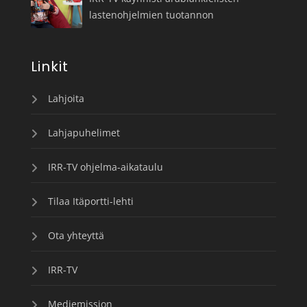
lastenohjelmien tuotannon
Linkit
Lahjoita
Lahjapuhelimet
IRR-TV ohjelma-aikataulu
Tilaa Itäportti-lehti
Ota yhteyttä
IRR-TV
Mediemission