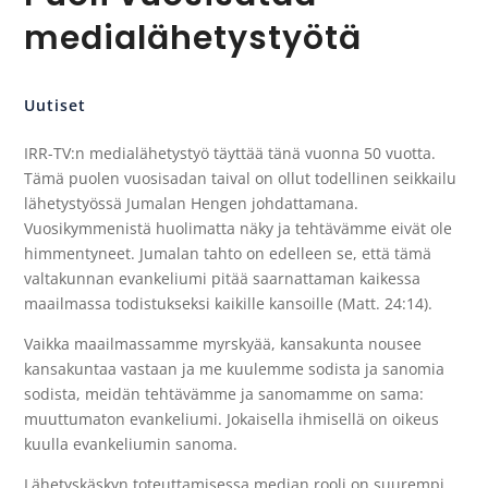
medialähetystyötä
Uutiset
IRR-TV:n medialähetystyö täyttää tänä vuonna 50 vuotta.
Tämä puolen vuosisadan taival on ollut todellinen seikkailu
lähetystyössä Jumalan Hengen johdattamana.
Vuosikymmenistä huolimatta näky ja tehtävämme eivät ole
himmentyneet. Jumalan tahto on edelleen se, että tämä
valtakunnan evankeliumi pitää saarnattaman kaikessa
maailmassa todistukseksi kaikille kansoille (Matt. 24:14).
Vaikka maailmassamme myrskyää, kansakunta nousee
kansakuntaa vastaan ja me kuulemme sodista ja sanomia
sodista, meidän tehtävämme ja sanomamme on sama:
muuttumaton evankeliumi. Jokaisella ihmisellä on oikeus
kuulla evankeliumin sanoma.
Lähetyskäskyn toteuttamisessa median rooli on suurempi