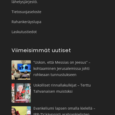
lähetysjärjestö.
Tietosuojaseloste
Rahankeräyslupa
Laskutustiedot
Viimeisimmät uutiset
”Uskon, että Messias on Jeesus” –
kohtaaminen Jerusalemissa johti
rohkeaan tunnustukseen
Uskolliset rinnallakulkijat – Terttu
Tahvanaisen muistoksi
Evankeliumi lapsen omalla kielellä –
IRR-TV käynnisti arabiankielisten