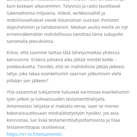
kuin koskaan aikaisemmin. Televisio ja radio tavoittavat
lukemattomia miljoonia. Videot, verkkosisällöt ja
mobiilisovellukset vievät ilosanoman suoraan ihmisten
älypuhelimiin ja tietokoneisiin. Median avulla meillä on nyt
ennennäkemätön mahdollisuus tavoittaa tämä sukupolvi
sanomalla Jeesuksesta.
Kiitos, että saamme taittaa tätä lähetysmatkaa yhdessä
kanssanne. Eräänä päivänä aika jättää meidät kaikki –
poikkeuksetta. Tiesitkö, että on mahdollista jättää jälkeesi
lahja, joka takaa evankeliumin saarnan jatkumisen vielä
pitkään sen jälkeen?
Yhä useammat tukijamme haluavat varmistaa evankeliumin
työn jatkon ja tulevaisuuden testamenttilahjalla.
Antamastasi lahjasta ei makseta veroa, vaan se menee
kokonaisuudessaan medialähetystyön hyväksi. Jos asia
kiinnostaa, lue lisää testamenttilahjoittamisesta ja tilaa
testamenttiopas osoitteessa:
https://irr-tv.fi/testamentti/.