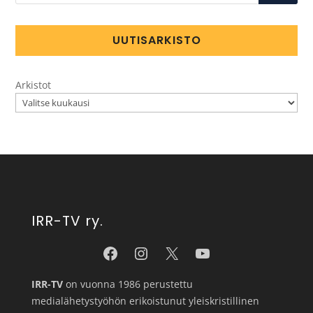
UUTISARKISTO
Arkistot
IRR-TV ry.
IRR-TV
on vuonna 1986 perustettu
medialähetystyöhön erikoistunut yleiskristillinen