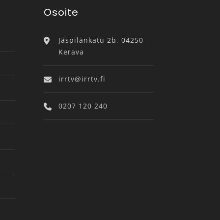
Osoite
Jäspilänkatu 2b, 04250
Kerava
irrtv@irrtv.fi
0207 120 240