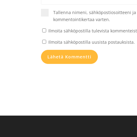
Tallenna nimeni, sähköpostiosoitteeni j
kommentointikertaa varten.
Ilmoita sähköpostilla tulevista kommenteist
Ilmoita sähköpostilla uusista postauksista.