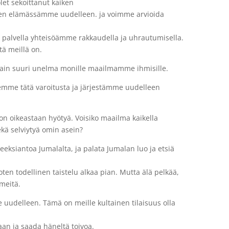
olet sekoittanut kaiken
aiken elämässämme uudelleen. ja voimme arvioida
n palvella yhteisöämme rakkaudella ja uhrautumisella.
tä meillä on.
 vain suuri unelma monille maailmamme ihmisille.
elemme tätä varoitusta ja järjestämme uudelleen
n oikeastaan hyötyä. Voisiko maailma kaikella
ekä selviytyä omin asein?
eksiantoa Jumalalta, ja palata Jumalan luo ja etsiä
ten todellinen taistelu alkaa pian. Mutta älä pelkää,
meitä.
uudelleen. Tämä on meille kultainen tilaisuus olla
raan ja saada häneltä toivoa.