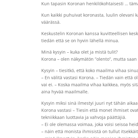
Kun tapasin Koronan henkilökohtaisesti … tämä 
Kun kaikki puhuivat koronasta, luulin olevani 
väärässä.
Keskustelin Koronan kanssa kuvitteellisen kesk
tiedän että se on hyvin lähellä minua.
Minä kysyin – kuka olet ja mistä tulit?
Korona – olen näkymätön ”olento”, mutta saa
Kysyin – tiesitkö, että koko maailma vihaa sinu
– En välitä vastasi Korona. – Tiedän vain että 
vai ei. – Koska maailma vihaa kaikkea, myös sit
aina hyvää maailmalle.
Kysyin miksi sinä ilmestyi juuri nyt tähän aika
Korona vastasi – Tiesin että monet ihmiset ovat 
tekniikkaan luottavia ja vahvoja päättäjiä.
– Ei ole olemassa voimaa, joka voisi seisoa hei
– näin että monista ihmisistä on tullut itsekkä