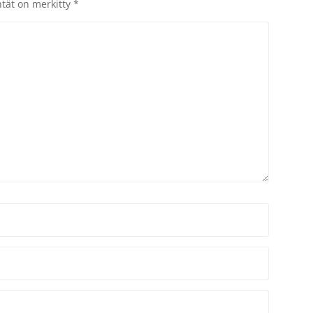
ntät on merkitty
*