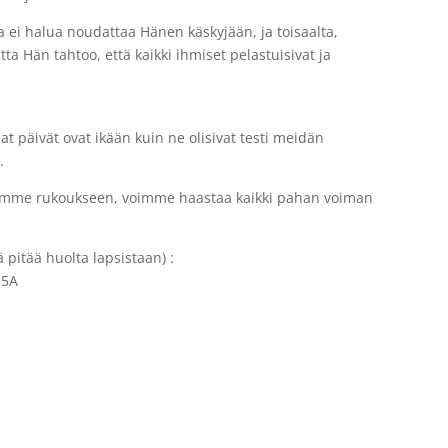
a ei halua noudattaa Hänen käskyjään, ja toisaalta,
ta Hän tahtoo, että kaikki ihmiset pelastuisivat ja
 päivät ovat ikään kuin ne olisivat testi meidän
.
stämme rukoukseen, voimme haastaa kaikki pahan voiman
 pitää huolta lapsistaan) :
C5A