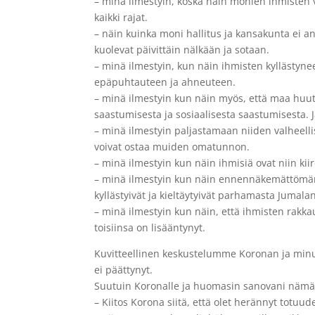
– minä ilmestyin, koska näin monien ihmisten va
kaikki rajat.
– näin kuinka moni hallitus ja kansakunta ei an
kuolevat päivittäin nälkään ja sotaan.
– minä ilmestyin, kun näin ihmisten kyllästynee
epäpuhtauteen ja ahneuteen.
– minä ilmestyin kun näin myös, että maa huu
saastumisesta ja sosiaalisesta saastumisesta. 
– minä ilmestyin paljastamaan niiden valheellis
voivat ostaa muiden omatunnon.
– minä ilmestyin kun näin ihmisiä ovat niin kiir
– minä ilmestyin kun näin ennennäkemättömän 
kyllästyivät ja kieltäytyivät parhamasta Jumalan
– minä ilmestyin kun näin, että ihmisten rakk
toisiinsa on lisääntynyt.
Kuvitteellinen keskustelumme Koronan ja minun
ei päättynyt.
Suutuin Koronalle ja huomasin sanovani nämä
– Kiitos Korona siitä, että olet herännyt totu