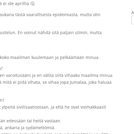
ei ole aprillia 🤔
A
kaukana tästä vaarallisesta epidemiasta, mutta olin
ustelun. En voinut nähdä sitä paljain silmin, mutta
n koko maailman kuulemaan ja pelkäämään minua.
a?
olen varoitusääni ja en välitä siitä vihaako maailma minua
ä mitä ei pidä vihata, se vihaa jopa Jumalaa, joka haluaa
an?
ylpeitä sivilisaatiostaan, ja että he ovat voimakkaasti
dän edessään tai heitä vastaan.
itä, ankaria ja sydämettömiä.