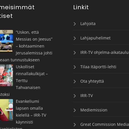
imeisimmät
Linkit
tiset
Lahjoita
”Uskon, että
Lahjapuhelimet
Messias on Jeesus”
– kohtaaminen
IRR-TV ohjelma-aikataulu
Jerusalemissa johti
keaan tunnustukseen
Uskolliset
Tilaa Itäportti-lehti
rinnallakulkijat –
Terttu
Ota yhteyttä
Tahvanaisen
toksi
IRR-TV
Evankeliumi
lapsen omalla
Mediemission
kielellä – IRR-TV
käynnisti
Great Commission Media
iankielisten