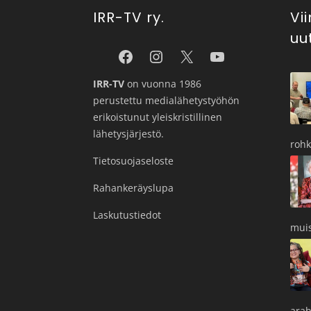
IRR-TV ry.
Vi
uu
IRR-TV
on vuonna 1986
perustettu medialähetystyöhön
erikoistunut yleiskristillinen
lähetysjärjestö.
roh
Tietosuojaseloste
Rahankeräyslupa
Laskutustiedot
muis
arab