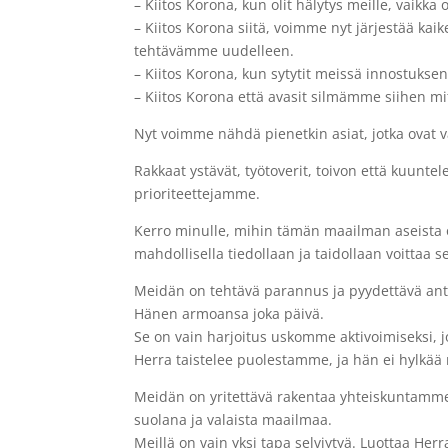
– Kiitos Korona, kun olit hälytys meille, vaikka 
– Kiitos Korona siitä, voimme nyt järjestää k
tehtävämme uudelleen.
– Kiitos Korona, kun sytytit meissä innostukse
– Kiitos Korona että avasit silmämme siihen mi
Nyt voimme nähdä pienetkin asiat, jotka ovat
Rakkaat ystävät, työtoverit, toivon että kuunt
prioriteettejamme.
Kerro minulle, mihin tämän maailman aseista o
mahdollisella tiedollaan ja taidollaan voittaa s
Meidän on tehtävä parannus ja pyydettävä ante
Hänen armoansa joka päivä.
Se on vain harjoitus uskomme aktivoimiseksi, jo
Herra taistelee puolestamme, ja hän ei hylkää 
Meidän on yritettävä rakentaa yhteiskuntamme 
suolana ja valaista maailmaa.
Meillä on vain yksi tapa selviytyä. Luottaa Her