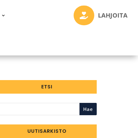
LAHJOITA

ETSI
Hae
UUTISARKISTO