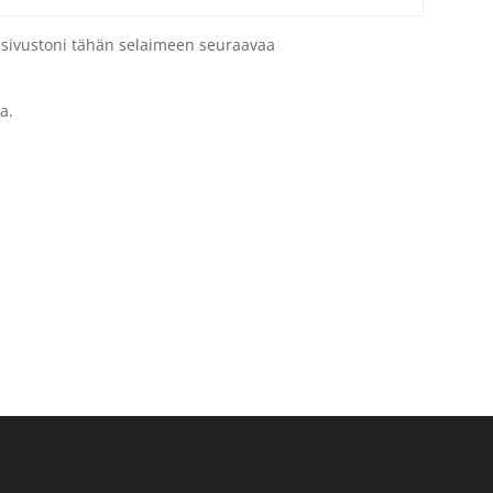
a sivustoni tähän selaimeen seuraavaa
a.