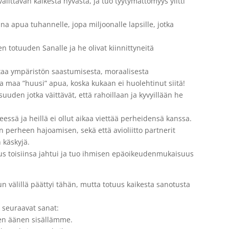
littavan kaikesta hyvästä, ja tuo tyytymättömyys ylitti
na apua tuhannelle, jopa miljoonalle lapsille, jotka
n totuuden Sanalle ja he olivat kiinnittyneitä
taa ympäristön saastumisesta, moraalisesta
Ja maa ”huusi” apua, koska kukaan ei huolehtinut siitä!
uuden jotka väittävät, että rahoillaan ja kyvyillään he
eessä ja heillä ei ollut aikaa viettää perheidensä kanssa.
perheen hajoamisen, sekä että avioliitto partnerit
 käskyjä.
aus toisiinsa jahtui ja tuo ihmisen epäoikeudenmukaisuus
 välillä päättyi tähän, mutta totuus kaikesta sanotusta
 seuraavat sanat:
uden äänen sisällämme.