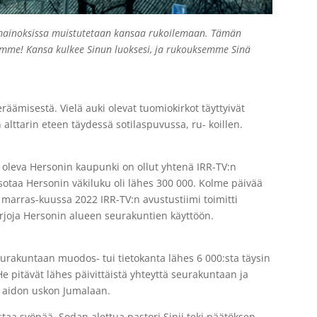
omainoksissa muistutetaan kansaa rukoilemaan. Tämän
emme! Kansa kulkee Sinun luoksesi, ja rukouksemme Sinä
eräämisestä. Vielä auki olevat tuomiokirkot täyttyivät
n alttarin eteen täydessä sotilaspuvussa, ru- koillen.
leva Hersonin kaupunki on ollut yhtenä IRR-TV:n
taa Hersonin väkiluku oli lähes 300 000. Kolme päivää
marras-kuussa 2022 IRR-TV:n avustustiimi toimitti
irjoja Hersonin alueen seurakuntien käyttöön.
urakuntaan muodos- tui tietokanta lähes 6 000:sta täysin
 pitävät lähes päivittäistä yhteyttä seurakuntaan ja
t aidon uskon Jumalaan.
staa syöpää. Sodan alettua pastori Sinii teki päätöksen