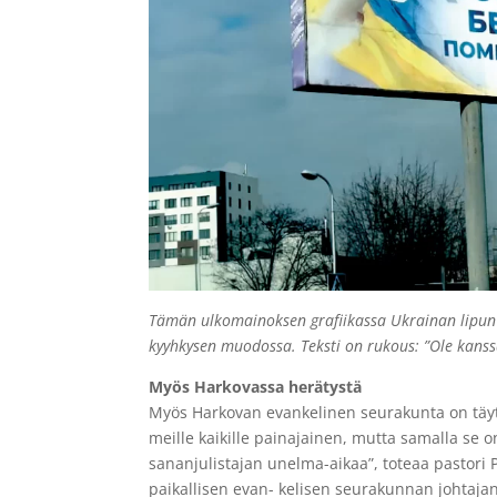
Tämän ulkomainoksen grafiikassa Ukrainan lipun
kyyhkysen muodossa. Teksti on rukous: ”Ole kan
Myös Harkovassa herätystä
Myös Harkovan evankelinen seurakunta on täytty
meille kaikille painajainen, mutta samalla se 
sananjulistajan unelma-aikaa”, toteaa pastori 
paikallisen evan- kelisen seurakunnan johtaja