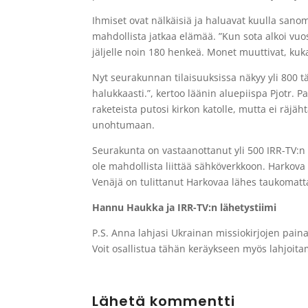
Ihmiset ovat nälkäisiä ja haluavat kuulla sanom
mahdollista jatkaa elämää. ”Kun sota alkoi vuo
jäljelle noin 180 henkeä. Monet muuttivat, ku
Nyt seurakunnan tilaisuuksissa näkyy yli 800 t
halukkaasti.”, kertoo läänin aluepiispa Pjotr. 
raketeista putosi kirkon katolle, mutta ei räjä
unohtumaan.
Seurakunta on vastaanottanut yli 500 IRR-TV:n r
ole mahdollista liittää sähköverkkoon. Harkova 
Venäjä on tulittanut Harkovaa lähes taukomatta
Hannu Haukka ja IRR-TV:n lähetystiimi
P.S. Anna lahjasi Ukrainan missiokirjojen paina
Voit osallistua tähän keräykseen myös lahjoi
Lähetä kommentti