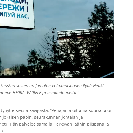
 taustaa vasten on Jumalan kolminaisuuden Pyhä Henki
ssamme HERRA, VARJELE ja armahda meitä.”
nyt etsivistä kävijöistä. ”Venäjän aloittama suursota on
on jokaisen papin, seurakunnan johtajan ja
Pjotr. Hän palvelee samalla Harkovan läänin piispana ja
na.