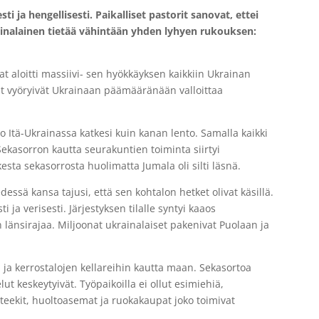
 ja hengellisesti. Paikalliset pastorit sanovat, ettei
ainalainen tietää vähintään yhden lyhyen rukouksen:
 aloitti massiivi- sen hyökkäyksen kaikkiin Ukrainan
 vyöryivät Ukrainaan päämääränään valloittaa
 Itä-Ukrainassa katkesi kuin kanan lento. Samalla kaikki
kasorron kautta seurakuntien toiminta siirtyi
esta sekasorrosta huolimatta Jumala oli silti läsnä.
ssä kansa tajusi, että sen kohtalon hetket olivat käsillä.
 ja verisesti. Järjestyksen tilalle syntyi kaaos
länsirajaa. Miljoonat ukrainalaiset pakenivat Puolaan ja
ja kerrostalojen kellareihin kautta maan. Sekasortoa
lut keskeytyivät. Työpaikoilla ei ollut esimiehiä,
apteekit, huoltoasemat ja ruokakaupat joko toimivat