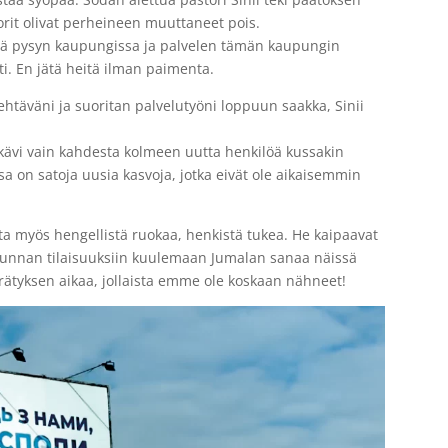
rit olivat perheineen muuttaneet pois.
, että pysyn kaupungissa ja palvelen tämän kaupungin
. En jätä heitä ilman paimenta.
ehtäväni ja suoritan palvelutyöni loppuun saakka, Sinii
vi vain kahdesta kolmeen uutta henkilöä kussakin
sa on satoja uusia kasvoja, jotka eivät ole aikaisemmin
tta myös hengellistä ruokaa, henkistä tukea. He kaipaavat
akunnan tilaisuuksiin kuulemaan Jumalan sanaa näissä
rätyksen aikaa, jollaista emme ole koskaan nähneet!