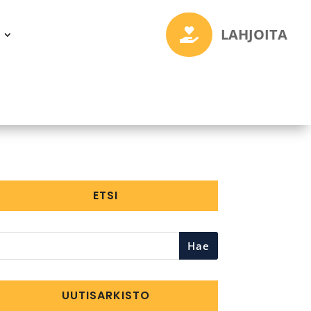
LAHJOITA

ETSI
Hae
UUTISARKISTO