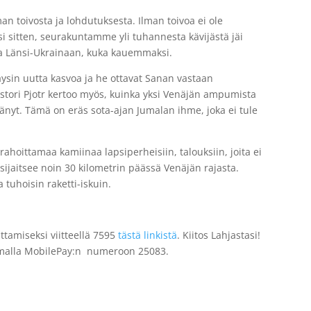
an toivosta ja lohdutuksesta. Ilman toivoa ei ole
si sitten, seurakuntamme yli tuhannesta kävijästä jäi
ka Länsi-Ukrainaan, kuka kauemmaksi.
äysin uutta kasvoa ja he ottavat Sanan vastaan
Pastori Pjotr kertoo myös, kuinka yksi Venäjän ampumista
htänyt. Tämä on eräs sota-ajan Jumalan ihme, joka ei tule
ahoittamaa kamiinaa lapsiperheisiin, talouksiin, joita ei
sijaitsee noin 30 kilometrin päässä Venäjän rajasta.
 tuhoisin raketti-iskuin.
ttamiseksi viitteellä 7595
tästä linkistä
. Kiitos Lahjastasi!
tamalla MobilePay:n numeroon 25083.