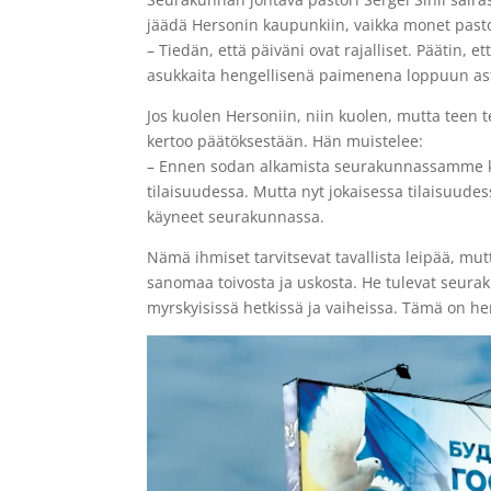
jäädä Hersonin kaupunkiin, vaikka monet pasto
– Tiedän, että päiväni ovat rajalliset. Päätin
asukkaita hengellisenä paimenena loppuun asti
Jos kuolen Hersoniin, niin kuolen, mutta teen t
kertoo päätöksestään. Hän muistelee:
– Ennen sodan alkamista seurakunnassamme kä
tilaisuudessa. Mutta nyt jokaisessa tilaisuudes
käyneet seurakunnassa.
Nämä ihmiset tarvitsevat tavallista leipää, mu
sanomaa toivosta ja uskosta. He tulevat seur
myrskyisissä hetkissä ja vaiheissa. Tämä on he