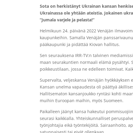
Sota on herkistänyt Ukrainan kansan henkisesti
Ukrainassa ole yhtään ateistia. Jokainen ukr
”Jumala varjele ja pelasta!”
Helmikuun 24. päivänä 2022 Venäjän ilmavoimat
kaupunkeihin. Samalla Venäjän panssarivaunut
pääkaupunki ja pidättää Kiovan hallitus.
Sen seurauksena IRR-TV:n talvinen mediamissio
maan seurakuntien normaali elämä pysähtyi. Se
poikkeustilaan, jossa ne edelleen toimivat. Kaik
Supervalta, veljeskansa Venäjän hyökkäyksen ede
Kansan unelma vapaudesta oli päättyä äkillisesti
Hallitsematon kansanjoukko ryntäsi kohti maan 
muihin Euroopan maihin, myös Suomeen.
Paikalleen jäänyt kansa hakeutui pommisuojiin 
seurasi kaikkialla. Yhteiskunnalliset peruspalve
työnjohtajia eikä työntekijöitä. Sairaanhoito, 
satunnaisesti tai eivät ollenkaan.