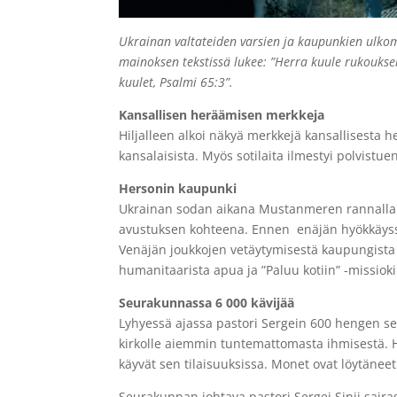
Ukrainan valtateiden varsien ja kaupunkien ulk
mainoksen tekstissä lukee: ”Herra kuule rukouks
kuulet, Psalmi 65:3”.
Kansallisen heräämisen merkkeja
Hiljalleen alkoi näkyä merkkejä kansallisesta h
kansalaisista. Myös sotilaita ilmestyi polvistue
Hersonin kaupunki
Ukrainan sodan aikana Mustanmeren rannalla o
avustuksen kohteena. Ennen enäjän hyökkäysso
Venäjän joukkojen vetäytymisestä kaupungista 
humanitaarista apua ja ”Paluu kotiin” -missiok
Seurakunnassa 6 000 kävijää
Lyhyessä ajassa pastori Sergein 600 hengen se
kirkolle aiemmin tuntemattomasta ihmisestä. He
käyvät sen tilaisuuksissa. Monet ovat löytänee
Seurakunnan johtava pastori Sergei Sinii saira