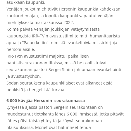
asukkaan kaupunki.
Venäjän joukot miehittivät Hersonin kaupunkia kahdeksan
kuukauden ajan, ja lopulta kaupunki vapautui Venäjän
miehityksestä marraskuussa 2022.
Kolme päivää Venäjän joukkojen vetäytymisestä
kaupungista IRR-TV:n avustustiimi toimitti humanitaarista
apua ja ”Paluu kotiin” -nimisiä evankelioivia missiokirjoja
hersonilaisille.
IRR-TV:n avustustiimi majoittui paikallisen
baptistiseurakunnan tiloissa, missä he osallistuivat
seurakunnan pastori Sergei Siniin johtamaan evankeliointi-
ja avustustyöhön.
Sodan seurauksena kaupunkilaiset ovat alkaneet etsiä
henkistä ja hengellistä turvaa.
6 000 kävijää Hersonin seurakunnassa
Lyhyessä ajassa pastori Sergein seurakuntaan on
muodostunut tietokanta lähes 6 000 ihmisestä, jotka pitävät
lähes päivittäistä yhteyttä ja käyvät seurakunnan
tilaisuuksissa. Monet ovat halunneet tehdä