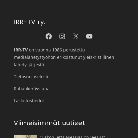
IRR-TV ry.
IRR-TV
on vuonna 1986 perustettu
medialähetystyöhön erikoistunut yleiskristillinen
lähetysjärjestö.
Tietosuojaseloste
Rahankeräyslupa
Laskutustiedot
Viimeisimmät uutiset
”Uskon, että Messias on Jeesus” –