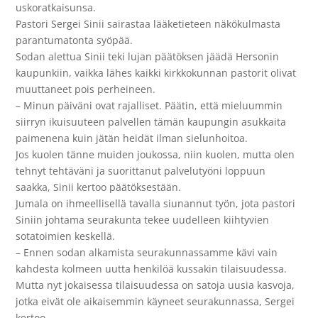
uskoratkaisunsa.
Pastori Sergei Sinii sairastaa lääketieteen näkökulmasta
parantumatonta syöpää.
Sodan alettua Sinii teki lujan päätöksen jäädä Hersonin
kaupunkiin, vaikka lähes kaikki kirkkokunnan pastorit olivat
muuttaneet pois perheineen.
– Minun päiväni ovat rajalliset. Päätin, että mieluummin
siirryn ikuisuuteen palvellen tämän kaupungin asukkaita
paimenena kuin jätän heidät ilman sielunhoitoa.
Jos kuolen tänne muiden joukossa, niin kuolen, mutta olen
tehnyt tehtäväni ja suorittanut palvelutyöni loppuun
saakka, Sinii kertoo päätöksestään.
Jumala on ihmeellisellä tavalla siunannut työn, jota pastori
Siniin johtama seurakunta tekee uudelleen kiihtyvien
sotatoimien keskellä.
– Ennen sodan alkamista seurakunnassamme kävi vain
kahdesta kolmeen uutta henkilöä kussakin tilaisuudessa.
Mutta nyt jokaisessa tilaisuudessa on satoja uusia kasvoja,
jotka eivät ole aikaisemmin käyneet seurakunnassa, Sergei
kertoo.