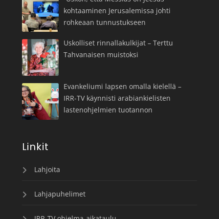
kohtaaminen Jerusalemissa johti
rohkeaan tunnustukseen
Uskolliset rinnallakulkijat – Terttu
Tahvanaisen muistoksi
Evankeliumi lapsen omalla kielellä –
IRR-TV käynnisti arabiankielisten
lastenohjelmien tuotannon
Linkit
Lahjoita
Lahjapuhelimet
IRR-TV ohjelma-aikataulu