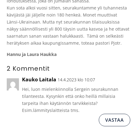
lohdutuksesta, joka on Jumalan sanassa.
Kun sota alkoi vuosi sitten, seurakuntamme yli tuhannesta
kävijästä jäi jäljelle noin 180 henkeä. Monet muuttivat
Länsi-Ukrainaan. Mutta nyt seurakunnan tilaisuuksissa
näkyy säännöllisesti yli 800 täysin uutta kasvoa ja he ottavat
saarnatun sanan vastaan halukkaasti. Tämä on selkeästi
herätyksen aikaa kaupungissamme, toteaa pastori Pjotr.
Hannu ja Laura Haukka
2 Kommentit
Kauko Laitala
14.4.2023 klo 10:07
Hei, luon mielenkiinnolla Sergein seurakunnan
tilanteesta. Kysynkin että onko heillä millaisia
tarpeita ihan käytännön tarvikkeista?
Esim.lämmityslaitteista tms.
VASTAA