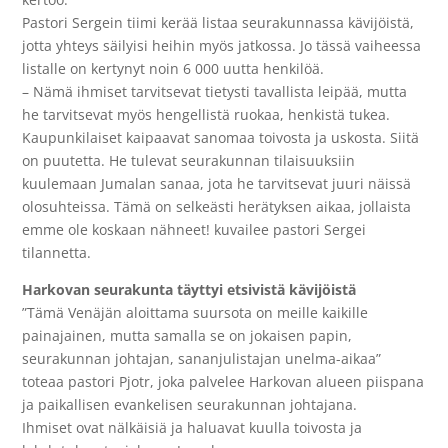
Pastori Sergein tiimi kerää listaa seurakunnassa kävijöistä,
jotta yhteys säilyisi heihin myös jatkossa. Jo tässä vaiheessa
listalle on kertynyt noin 6 000 uutta henkilöä.
– Nämä ihmiset tarvitsevat tietysti tavallista leipää, mutta
he tarvitsevat myös hengellistä ruokaa, henkistä tukea.
Kaupunkilaiset kaipaavat sanomaa toivosta ja uskosta. Siitä
on puutetta. He tulevat seurakunnan tilaisuuksiin
kuulemaan Jumalan sanaa, jota he tarvitsevat juuri näissä
olosuhteissa. Tämä on selkeästi herätyksen aikaa, jollaista
emme ole koskaan nähneet! kuvailee pastori Sergei
tilannetta.
Harkovan seurakunta täyttyi etsivistä kävijöistä
”Tämä Venäjän aloittama suursota on meille kaikille
painajainen, mutta samalla se on jokaisen papin,
seurakunnan johtajan, sananjulistajan unelma-aikaa”
toteaa pastori Pjotr, joka palvelee Harkovan alueen piispana
ja paikallisen evankelisen seurakunnan johtajana.
Ihmiset ovat nälkäisiä ja haluavat kuulla toivosta ja