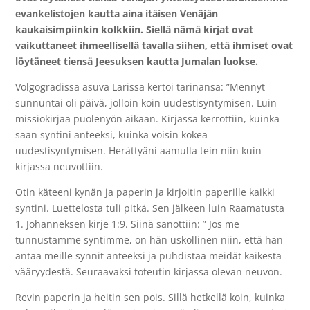
evankelistojen
k
autta aina itäisen Venäjän
kaukaisimpiinkin kolkkiin. Siellä nämä kirjat ovat
vaikuttaneet ihmeellisellä tavalla siihen, että ihmiset ovat
löytäneet tiensä Jeesuksen kautta Jumalan luokse.
Volgogradissa asuva Larissa kertoi tarinansa: ”Mennyt
sunnuntai oli päivä, jolloin koin uudestisyntymisen. Luin
missiokirjaa puolenyön aikaan. Kirjassa kerrottiin, kuinka
saan syntini anteeksi, kuinka voisin kokea
uudestisyntymisen. Herättyäni aamulla tein niin kuin
kirjassa neuvottiin.
Otin käteeni kynän ja paperin ja kirjoitin paperille kaikki
syntini. Luettelosta tuli pitkä. Sen jälkeen luin Raamatusta
1. Johanneksen kirje 1:9. Siinä sanottiin: ” Jos me
tunnustamme syntimme, on hän uskollinen niin, että hän
antaa meille synnit anteeksi ja puhdistaa meidät kaikesta
vääryydestä. Seuraavaksi toteutin kirjassa olevan neuvon.
Revin paperin ja heitin sen pois. Sillä hetkellä koin, kuinka