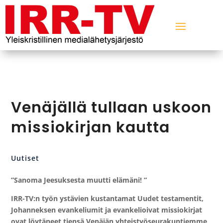
Venäjällä tullaan uskoon
missiokirjan kautta
Uutiset
”Sanoma Jeesuksesta
muutti elämäni!
”
IRR-TV:n työn ystävien kustantamat Uudet testamentit,
Johanneksen evankeliumit ja evankelioivat missiokirjat
ovat löytäneet tiensä Venäjän yhteistyöseurakuntiemme