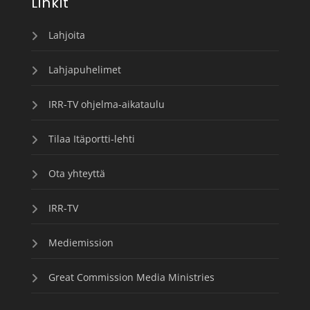
Linkit
Lahjoita
Lahjapuhelimet
IRR-TV ohjelma-aikataulu
Tilaa Itäportti-lehti
Ota yhteyttä
IRR-TV
Mediemission
Great Commission Media Ministries