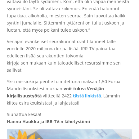
valtava ilo täytti sydämeni. Koin, että olin vapaa menneistä
synneistäni. Se oli valtava kokemus. En enää halunnut
tupakkaa, alkoholia, miesten seuraa. Sain luovuttaa kaikki
syntini Jumalalle. Sittemmin tyttäreni on tullut uskoon ja
luotan, että myös poikani tulee uskoon.”
Venäjän evankeliset seurakunnat ovat tilanneet tälle
vuodelle 2020 miljoona kirjaa lisää. IRR-TV painattaa
edelleen lisää seurakuntien toivomia
kirjoja
sen
mukaa
n
ku
i
n taloudelliset resurssimme sen
sallivat.
Yksi missiokirja perille toimitettuna maksaa 1,50 Euroa.
Mahdollisuuksiesi mukaan
voit tukea Venäjän
kirjallisuustyötä
viitteellä 2422
tästä linkistä
. Lämmin
kiitos esirukouksistasi ja lahjastasi!
Siunattua kesää!
Hannu Haukka ja IRR-TV:n lähetystiimi