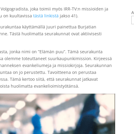
 Volgogradista, joka toimii myös IRR-TV:n missioiden ja
A
lu on kuultavissa
tästä linkistä
jakso 41).
seurakuntaa käyttämällä juuri painettua Burjatian
nne. Tästä huolimatta seurakunnat ovat aktiivisesti
nnasta, jonka nimi on ”Elämän puu”. Tämä seurakunta
ssa olemme toteuttaneet suurkaupunkimission. Kirjeessä
ohanneksen evankeliumeja ja missiokirjoja. Seurakunnan
untaa on jo perustettu. Tavoitteena on perustaa
a. Tämä kertoo siitä, että seurakunnat jatkavat
oista huolimatta evankelioimistyötänsä.