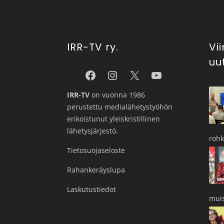
IRR-TV ry.
Vi
uu
IRR-TV
on vuonna 1986
perustettu medialähetystyöhön
erikoistunut yleiskristillinen
lähetysjärjestö.
roh
Tietosuojaseloste
Rahankeräyslupa
Laskutustiedot
muis