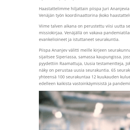
Haastattelimme hiljattain piispa Juri Ananjevia
Venäjän työn koordinaattorina (koko haastatte
Viime talven aikana on perustettu viisi uutta 
missiokirjaa. Venäjällä on vakava pandemiatila
evankelioineet ja istuttaneet seurakuntia.
Piispa Ananjev välitti meille kirjeen seuraku
sijaitsee Siperiassa, samassa kaupungissa, jo
pyydettiin Raamattuja, Uusia testamentteja, J
näky on perustaa uusia seurakuntia. 65 seurak
yhteensä 100 seurakuntaa 12 kuukauden kuluess
edelleen kaikista vastoinkäymisistä ja pandemi