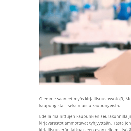
Olemme saaneet myös kirjallisuuspyyntöjä, Mos
kaupungista – sekä muista kaupungeista.
Edellä mainittujen kaupunkien seurakunnilla ja e
kirjavarastot ammottavat tyhjyyttään. Tästä joh
kirjallisuuserän jatkaakseen evankelioimistyöt