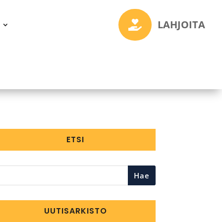
LAHJOITA

ETSI
Hae
UUTISARKISTO