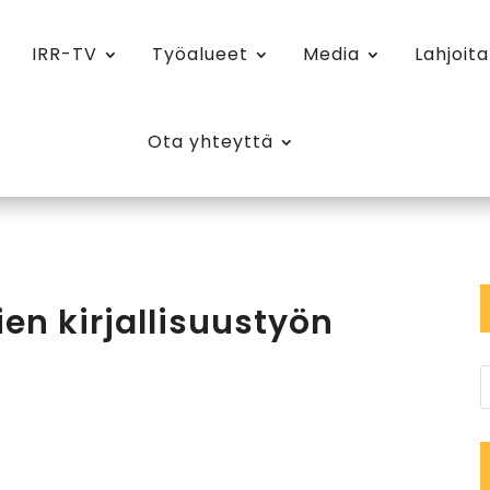
IRR-TV
Työalueet
Media
Lahjoita
Ota yhteyttä
en kirjallisuustyön