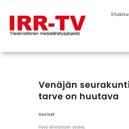
Etusivu
Venäjän seurakunti
tarve on huutava
Uutiset
Hyvä lähetystyön ystävä,