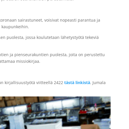
ä koronaan sairastuneet, voisivat nopeasti parantua ja
ja kaupunkeihin.
ksen puolesta, jossa koulutetaan lähetystyötä tekeviä
ien ja pienseurakuntien puolesta, joita on perustettu
attamaa missiokirjaa.
 kirjallisuustyötä viitteellä 2422
tästä linkistä
. Jumala