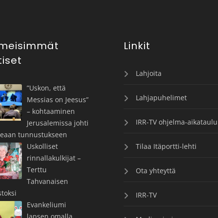
imeisimmät
Linkit
tiset
Lahjoita
”Uskon, että
Lahjapuhelimet
Messias on Jeesus”
– kohtaaminen
IRR-TV ohjelma-aikataulu
Jerusalemissa johti
keaan tunnustukseen
Uskolliset
Tilaa Itäportti-lehti
rinnallakulkijat –
Terttu
Ota yhteyttä
Tahvanaisen
toksi
IRR-TV
Evankeliumi
lapsen omalla