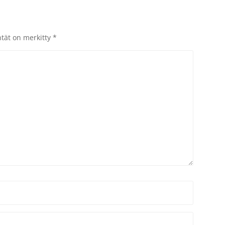
ntät on merkitty
*