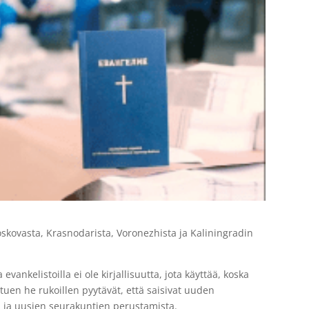
kovasta, Krasnodarista, Voronezhista ja Kaliningradin
vankelistoilla ei ole kirjallisuutta, jota käyttää, koska
tuen he rukoillen pyytävät, että saisivat uuden
ä ja uusien seurakuntien perustamista.