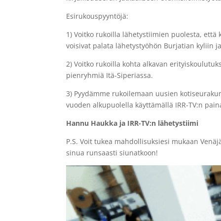
Esirukouspyyntöjä:
1) Voitko rukoilla lähetystiimien puolesta, ett
voisivat palata lähetystyöhön Burjatian kyliin 
2) Voitko rukoilla kohta alkavan erityiskoulutu
pienryhmiä Itä-Siperiassa.
3) Pyydämme rukoilemaan uusien kotiseurakunt
vuoden alkupuolella käyttämällä IRR-TV:n pain
Hannu Haukka ja IRR-TV:n lähetystiimi
P.S. Voit tukea mahdollisuksiesi mukaan Venäjän
sinua runsaasti siunatkoon!