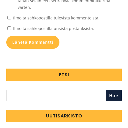
tähän selaimeen seuraavaa kommentointikertaa
varten.
Ilmoita sähköpostilla tulevista kommenteista.
Ilmoita sähköpostilla uusista postauksista.
ETSI
Hae
UUTISARKISTO