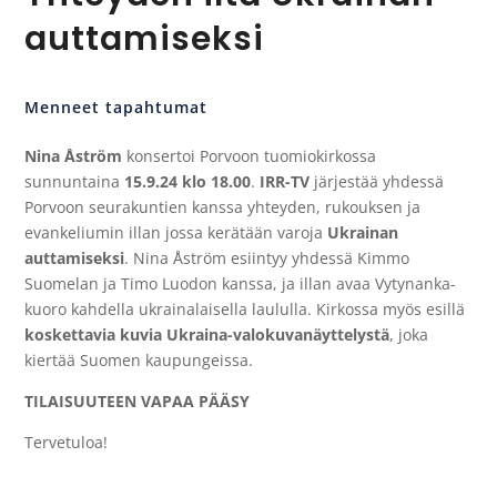
auttamiseksi
Menneet tapahtumat
Nina Åström
konsertoi Porvoon tuomiokirkossa
sunnuntaina
15.9.24 klo 18.00
.
IRR-TV
järjestää yhdessä
Porvoon seurakuntien kanssa yhteyden, rukouksen ja
evankeliumin illan jossa kerätään varoja
Ukrainan
auttamiseksi
. Nina Åström esiintyy yhdessä Kimmo
Suomelan ja Timo Luodon kanssa, ja illan avaa Vytynanka-
kuoro kahdella ukrainalaisella laululla. Kirkossa myös esillä
koskettavia kuvia Ukraina-valokuvanäyttelystä
, joka
kiertää Suomen kaupungeissa.
TILAISUUTEEN VAPAA PÄÄSY
Tervetuloa!