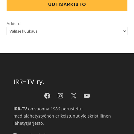
UUTISARKISTO
Arkistot
IRR-TV ry.
IRR-TV
on vuonna 1986 perustettu
medialähetystyöhön erikoistunut yleiskristillinen
lähetysjärjestö.