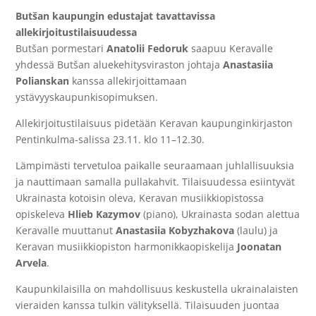
Butš
an kaupungin edustajat tavattavissa
allekirjoitustilaisuudessa
Butš
an pormestari
Anatolii Fedoruk
saapuu Keravalle
yhdessä
Butš
an aluekehitysviraston johtaja
Anastasiia
Polianskan
kanssa allekirjoittamaan
ystävyyskaupunkisopimuksen.
Allekirjoitustilaisuus pidetään Keravan kaupunginkirjaston
Pentinkulma-salissa 23.11. klo 11–12.30.
Lämpimästi tervetuloa paikalle seuraamaan juhlallisuuksia
ja nauttimaan samalla pullakahvit. Tilaisuudessa esiintyvät
Ukrainasta kotoisin oleva, Keravan musiikkiopistossa
opiskeleva
Hlieb Kazymov
(piano), Ukrainasta sodan alettua
Keravalle muuttanut
Anastasiia Kobyzhakova
(laulu) ja
Keravan musiikkiopiston harmonikkaopiskelija
Joonatan
Arvela
.
Kaupunkilaisilla on mahdollisuus keskustella ukrainalaisten
vieraiden kanssa tulkin välityksellä. Tilaisuuden juontaa