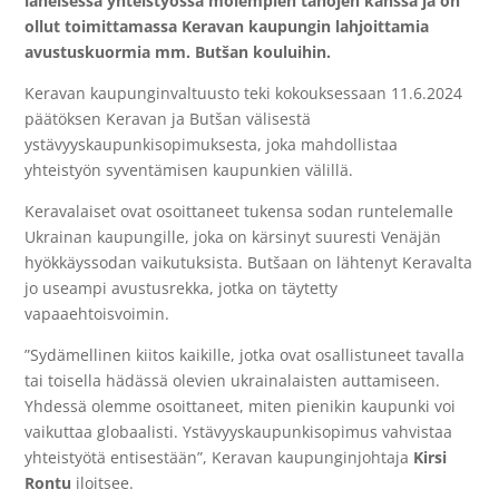
läheisessä yhteistyössä molempien tahojen kanssa ja on
ollut toimittamassa Keravan kaupungin lahjoittamia
avustuskuormia mm. But
š
an kouluihin.
Keravan kaupunginvaltuusto teki kokouksessaan 11.6.2024
päätöksen Keravan ja
Butš
an välisestä
ystävyyskaupunkisopimuksesta, joka mahdollistaa
yhteistyön syventämisen kaupunkien välillä.
Keravalaiset ovat osoittaneet tukensa sodan runtelemalle
Ukrainan kaupungille, joka on kärsinyt suuresti Venäjän
hyökkäyssodan vaikutuksista.
Butš
aan on lähtenyt Keravalta
jo useampi avustusrekka, jotka on täytetty
vapaaehtoisvoimin.
”Sydämellinen kiitos kaikille, jotka ovat osallistuneet tavalla
tai toisella hädässä olevien ukrainalaisten auttamiseen.
Yhdessä olemme osoittaneet, miten pienikin kaupunki voi
vaikuttaa globaalisti. Ystävyyskaupunkisopimus vahvistaa
yhteistyötä entisestään”, Keravan kaupunginjohtaja
Kirsi
Rontu
iloitsee.