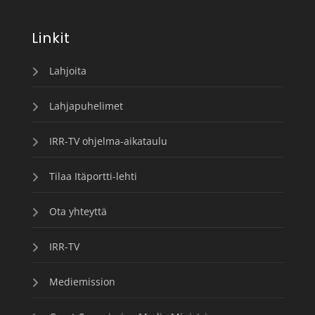
Linkit
Lahjoita
Lahjapuhelimet
IRR-TV ohjelma-aikataulu
Tilaa Itäportti-lehti
Ota yhteyttä
IRR-TV
Mediemission