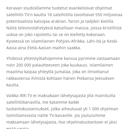
Keravan studioillamme tuotetut evankelioivat ohjelmat
satelliitti-TV:n kautta 18 satelliitilla tavoittavat 550 miljoonaa
potentiaalista katsojaa arabian, farsin ja tadjikin kielillä.
Näitä televisiolähetyksiä katsellaan maissa, joissa kristillistä
uskoa on joko rajoitettu tai se on kielletty kokonaan.
Kyseessä on islamilainen Pohjois-Afrikka, Lähi-itä ja Keski-
Aasia aina Etelä-Aasian maihin saakka.
Yhdessä yhteistyötahojemme kanssa pyrimme vastaamaan
noin 200 000 palautteeseen joka kuukausi. Islamilainen
maailma kaipaa yhteyttä Jumalaa, joka on ilmoittanut
rakkautensa ihmistä kohtaan hänen Poikansa Jeesuksen
kautta.
Vaikka IRR-TV ei maksakaan lähetysajasta yllä mainituilla
satelliittikanavilla, me katamme kaikki
tuotantokustannukset, jotka aiheutuvat yli 1 000 ohjelman
toimittamisesta näille TV-kanaville. Jos joutuisimme
maksamaan lähetysajasta, itse ohjelmatuotantoon ei jäisi
enää varoja.