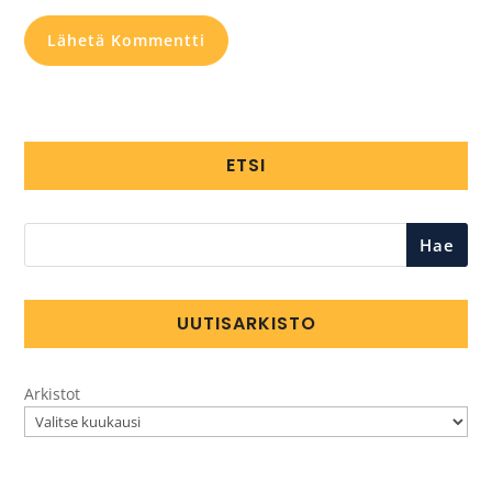
ETSI
Hae
UUTISARKISTO
Arkistot