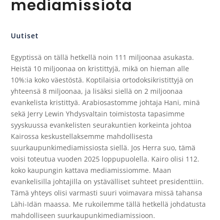
mediamissiota
Uutiset
Egyptissä on tällä hetkellä noin 111 miljoonaa asukasta.
Heistä 10 miljoonaa on kristittyjä, mikä on hieman alle
10%:ia koko väestöstä. Koptilaisia ortodoksikristittyjä on
yhteensä 8 miljoonaa, ja lisäksi siellä on 2 miljoonaa
evankelista kristittyä. Arabiosastomme johtaja Hani, minä
sekä Jerry Lewin Yhdysvaltain toimistosta tapasimme
syyskuussa evankelisten seurakuntien korkeinta johtoa
Kairossa keskustellaksemme mahdollisesta
suurkaupunkimediamissiosta siellä. Jos Herra suo, tämä
voisi toteutua vuoden 2025 loppupuolella. Kairo olisi 112.
koko kaupungin kattava mediamissiomme. Maan
evankelisilla johtajilla on ystävälliset suhteet presidenttiin.
Tämä yhteys olisi varmasti suuri voimavara missä tahansa
Lähi-Idän maassa. Me rukoilemme tällä hetkellä johdatusta
mahdolliseen suurkaupunkimediamissioon.