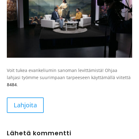
Voit tukea evankeliumin sanoman levittämistä! Ohjaa
lahjasi työmme suurimpaan tarpeeseen käyttämällä viitettä
8484
.
Lahjoita
Lähetä kommentti