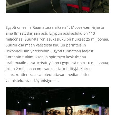
Egypti on esillä Raamatussa alkaen 1. Mooseksen kirjasta
aina Ilmestyskirjaan asti. Egyptin asukasluku on 113
miljoonaa. Suur-Kairon asukasluku on huikeat 25 miljoonaa.
Suurin osa maan väestöstä kuuluu perinteisiin
uskonnollisiin yhteisöihin. Egypti tunnetaan laajasti
Koraanin tutkimuksen ja opintojen keskuksena
arabimaailmassa. Kristittyjä on Egyptissä noin 10 miljoonaa,
joista 2 miljoonaa on evankelisia kristittyjä. Kairon
seurakuntien kanssa toteutettavan mediamission
valmistelut ovat käynnistyneet.