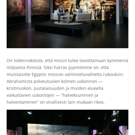
On todennäköistä, että missio tulee tavoittamaan kymmeniä
miljoonia ihmisiä. Siksi harras pyyntömme on, että
muistaisitte Egyptin mission valmisteluvaihetta rukouksin.
Abrahamista polveutuvien kolmen uskonnon —
kristinuskon, juutalaisuuden ja muiden alueella
vaikuttavien uskontojen — ”halveksuminen ja
halventaminen” on virallisesti lain mukaan rikos.