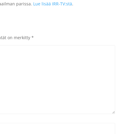
 maailman parissa.
Lue lisää IRR-TV:stä
.
ntät on merkitty
*