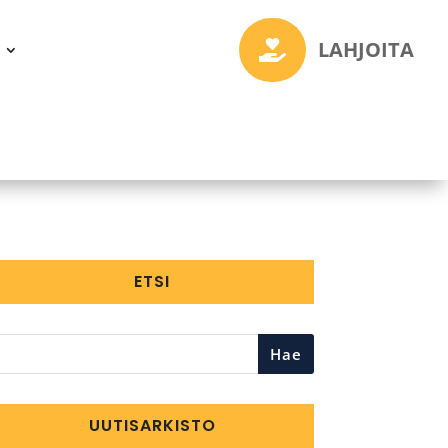
LAHJOITA

ETSI
Hae
UUTISARKISTO