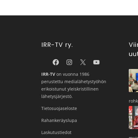
IRR-TV ry.
Vi
uu
IRR-TV
on vuonna 1986
perustettu medialähetystyöhön
erikoistunut yleiskristillinen
lähetysjärjestö.
roh
Tietosuojaseloste
Rahankeräyslupa
Laskutustiedot
muis