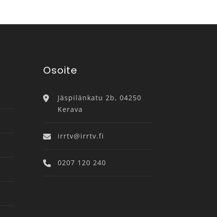
Osoite
Jäspilänkatu 2b, 04250
Kerava
irrtv@irrtv.fi
0207 120 240