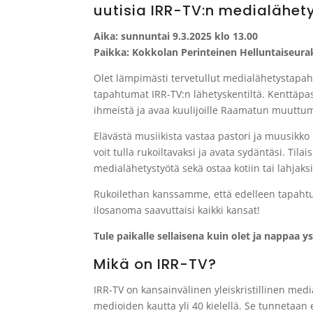
uutisia IRR-TV:n medialähety
Aika: sunnuntai 9.3.2025 klo 13.00
Paikka: Kokkolan Perinteinen Helluntaiseur
Olet lämpimästi tervetullut medialähetystap
tapahtumat IRR-TV:n lähetyskentiltä. Kenttäpast
ihmeistä ja avaa kuulijoille Raamatun muutt
Elävästä musiikista vastaa pastori ja muusikk
voit tulla rukoiltavaksi ja avata sydäntäsi. Ti
medialähetystyötä sekä ostaa kotiin tai lahjaksi 
Rukoilethan kanssamme, että edelleen tapahtu
ilosanoma saavuttaisi kaikki kansat!
Tule paikalle sellaisena kuin olet ja nappaa 
Mikä on IRR-TV?
IRR-TV on kansainvälinen yleiskristillinen medi
medioiden kautta yli 40 kielellä. Se tunnetaan 