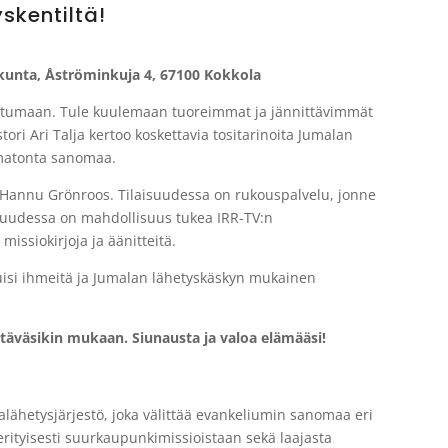
skentiltä!
akunta,
Åströminkuja 4
, 67100 Kokkola
ahtumaan. Tule kuulemaan tuoreimmat ja jännittävimmät
ori Ari Talja kertoo koskettavia tositarinoita Jumalan
umatonta sanomaa.
o Hannu Grönroos. Tilaisuudessa on rukouspalvelu, jonne
laisuudessa on mahdollisuus tukea IRR-TV:n
missiokirjoja ja äänitteitä.
isi ihmeitä ja Jumalan lähetyskäskyn mukainen
ystäväsikin mukaan. Siunausta ja valoa elämääsi!
alähetysjärjestö, joka välittää evankeliumin sanomaa eri
erityisesti suurkaupunkimissioistaan sekä laajasta