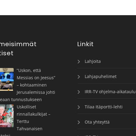
imeisimmät
Linkit
tiset
Lahjoita
”Uskon, että
Lahjapuhelimet
Messias on Jeesus”
– kohtaaminen
IRR-TV ohjelma-aikataulu
Jerusalemissa johti
keaan tunnustukseen
Uskolliset
Tilaa Itäportti-lehti
rinnallakulkijat –
Terttu
Ota yhteyttä
Tahvanaisen
toksi