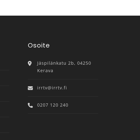
Osoite
Jäspilänkatu 2b, 04250
Kerava
irrtv@irrtv.fi
0207 120 240