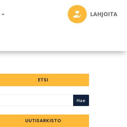
LAHJOITA

ETSI
Hae
UUTISARKISTO