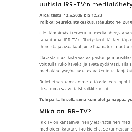
uutisia IRR-TV:n medialähety
Aika: tiistai 13.5.2025 klo 12.30
Paikka: Seurakuntakeskus, Itäpuisto 14, 2810
Olet lämpimästi tervetullut medialähetystap
tapahtumat IRR-TV:n lähetyskentiltä. Kenttäpast
ihmeistä ja avaa kuulijoille Raamatun muutt
Elävästä musiikista vastaa pastori ja muusikk
voit tulla rukoiltavaksi ja avata sydäntäsi. Ti
medialähetystyötä sekä ostaa kotiin tai lahjaksi 
Rukoilethan kanssamme, että edelleen tapahtu
ilosanoma saavuttaisi kaikki kansat!
Tule paikalle sellaisena kuin olet ja nappaa 
Mikä on IRR-TV?
IRR-TV on kansainvälinen yleiskristillinen medi
medioiden kautta yli 40 kielellä. Se tunnetaan 