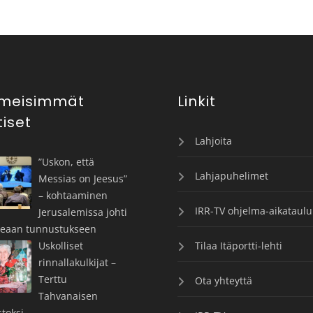
imeisimmät
Linkit
tiset
Lahjoita
”Uskon, että
Lahjapuhelimet
Messias on Jeesus”
– kohtaaminen
IRR-TV ohjelma-aikataulu
Jerusalemissa johti
keaan tunnustukseen
Uskolliset
Tilaa Itäportti-lehti
rinnallakulkijat –
Terttu
Ota yhteyttä
Tahvanaisen
toksi