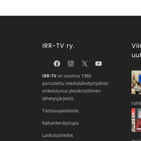
IRR-TV ry.
Vi
uu
IRR-TV
on vuonna 1986
perustettu medialähetystyöhön
erikoistunut yleiskristillinen
lähetysjärjestö.
roh
Tietosuojaseloste
Rahankeräyslupa
Laskutustiedot
muis