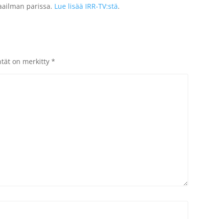
 maailman parissa.
Lue lisää IRR-TV:stä
.
ntät on merkitty
*