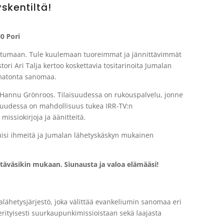
skentiltä!
0 Pori
ahtumaan. Tule kuulemaan tuoreimmat ja jännittävimmät
ori Ari Talja kertoo koskettavia tositarinoita Jumalan
umatonta sanomaa.
o Hannu Grönroos. Tilaisuudessa on rukouspalvelu, jonne
laisuudessa on mahdollisuus tukea IRR-TV:n
missiokirjoja ja äänitteitä.
isi ihmeitä ja Jumalan lähetyskäskyn mukainen
ystäväsikin mukaan. Siunausta ja valoa elämääsi!
alähetysjärjestö, joka välittää evankeliumin sanomaa eri
erityisesti suurkaupunkimissioistaan sekä laajasta