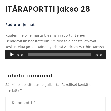
ITÄRAPORTTI jakso 28
Radio-ohjelmat
Kuulemme ohjelmasta Ukrainan raportti, Sergei
Demidovitsin haastattelun. Studiossa aiheesta jatkavat
keskustelua Jori Asikainen yhdessä Andreas Wirthin kanssa.
Äänitoistin
00:00
00:00
Lähetä kommentti
Sähköpostiosoitettasi ei julkaista.
Pakolliset kentät on
merkitty
*