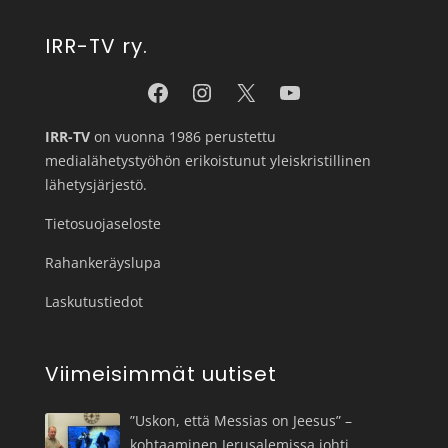
IRR-TV ry.
IRR-TV
on vuonna 1986 perustettu
medialähetystyöhön erikoistunut yleiskristillinen
lähetysjärjestö.
Tietosuojaseloste
Rahankeräyslupa
Laskutustiedot
Viimeisimmät uutiset
”Uskon, että Messias on Jeesus” –
kohtaaminen Jerusalemissa johti