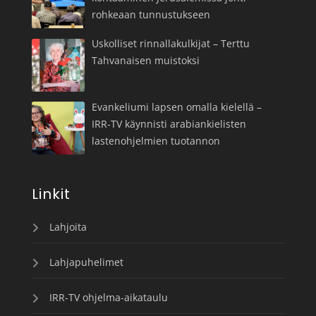
rohkeaan tunnustukseen
Uskolliset rinnallakulkijat – Terttu
Tahvanaisen muistoksi
Evankeliumi lapsen omalla kielellä –
IRR-TV käynnisti arabiankielisten
lastenohjelmien tuotannon
Linkit
Lahjoita
Lahjapuhelimet
IRR-TV ohjelma-aikataulu