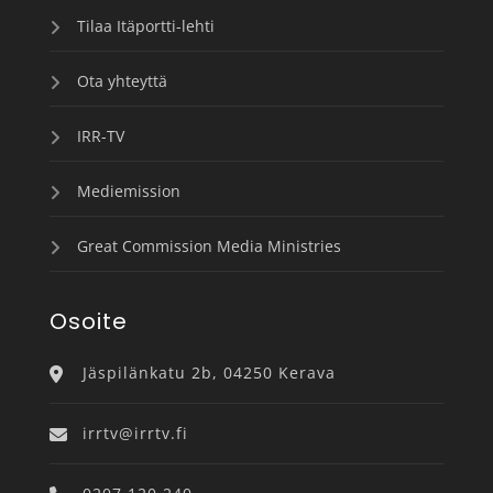
Tilaa Itäportti-lehti
Ota yhteyttä
IRR-TV
Mediemission
Great Commission Media Ministries
Osoite
Jäspilänkatu 2b, 04250 Kerava
irrtv@irrtv.fi