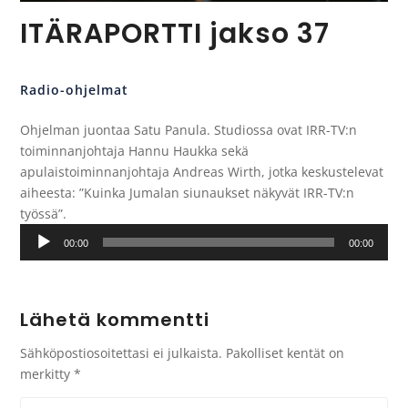
ITÄRAPORTTI jakso 37
Radio-ohjelmat
Ohjelman juontaa Satu Panula. Studiossa ovat IRR-TV:n
toiminnanjohtaja Hannu Haukka sekä
apulaistoiminnanjohtaja Andreas Wirth, jotka keskustelevat
aiheesta: ”Kuinka Jumalan siunaukset näkyvät IRR-TV:n
työssä”.
Äänitoistin
00:00
00:00
Lähetä kommentti
Sähköpostiosoitettasi ei julkaista.
Pakolliset kentät on
merkitty
*