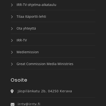
IRR-TV ohjelma-aikataulu
Tilaa Itäportti-lehti
Ota yhteyttä
IRR-TV
Mediemission
Great Commission Media Ministries
Osoite
Jäspilänkatu 2b, 04250 Kerava
irrtv@irrtv.fi