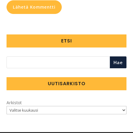
ETSI
Hae
UUTISARKISTO
Arkistot