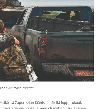
tetaan kenttäsairaalaan.
yksikössä Zaporizzjan läänissä.
Siellä loppurukouksen
 Jumalan Sanaa, jonka jälkeen oli mahdollisuus sanoa