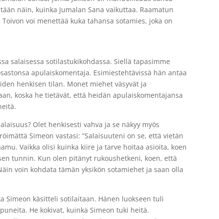
stään näin, kuinka Jumalan Sana vaikuttaa. Raamatun
. Toivon voi menettää kuka tahansa sotamies, joka on
ssa salaisessa sotilastukikohdassa. Siellä tapasimme
osastonsa apulaiskomentaja. Esimiestehtävissä hän antaa
laiden henkisen tilan. Monet miehet väsyvät ja
n, koska he tietävät, että heidän apulaiskomentajansa
eitä.
salaisuus? Olet henkisesti vahva ja se näkyy myös
öimättä Simeon vastasi: ”Salaisuuteni on se, että vietän
u. Vaikka olisi kuinka kiire ja tarve hoitaa asioita, koen
sen tunnin. Kun olen pitänyt rukoushetkeni, koen, että
 Näin voin kohdata tämän yksikön sotamiehet ja saan olla
a Simeon käsitteli sotilaitaan. Hänen luokseen tuli
upuneita. He kokivat, kuinka Simeon tuki heitä.