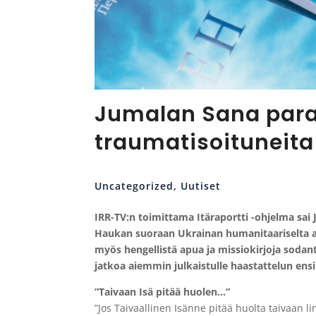
Jumalan Sana par
traumatisoituneita
Uncategorized
,
Uutiset
IRR-TV:n toimittama Itäraportti -ohjelma sai
Haukan suoraan Ukrainan humanitaariselta a
myös hengellistä apua ja missiokirjoja sodan
jatkoa aiemmin julkaistulle haastattelun ensi
”Taivaan Isä pitää huolen…”
”Jos Taivaallinen Isänne pitää huolta taivaan 