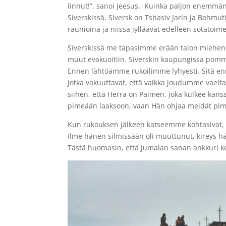
linnut!”, sanoi Jeesus.
Kuinka paljon enemmän 
Siverskissä. Siversk on Tshasiv Jarin ja Bahm
raunioina ja niissä jylläävät edelleen sotatoime
Siverskissä me tapasimme erään talon miehen 
muut evakuoitiin. Siverskin kaupungissa pommit
Ennen lähtöämme rukoilimme lyhyesti.
Sitä e
jotka vakuuttavat, että vaikka joudumme vaelt
siihen, että Herra on Paimen, joka kulkee ka
pimeään laaksoon, vaan Hän ohjaa meidät pim
Kun rukouksen jälkeen katseemme kohtasivat, 
Ilme hänen silmissään oli muuttunut, kireys hä
Tästä huomasin, että Jumalan sanan ankkuri 