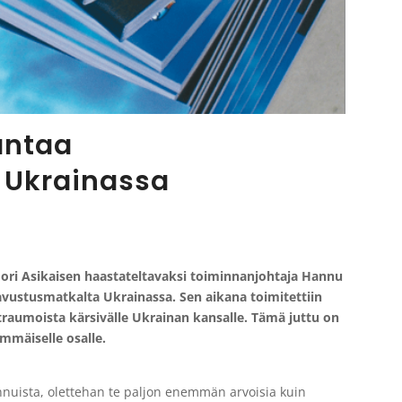
antaa
 Ukrainassa
 Jori Asikaisen haastateltavaksi toiminnanjohtaja Hannu
vustusmatkalta Ukrainassa. Sen aikana toimitettiin
traumoista kärsivälle Ukrainan kansalle. Tämä juttu on
mmäiselle osalle.
linnuista, olettehan te paljon enemmän arvoisia kuin