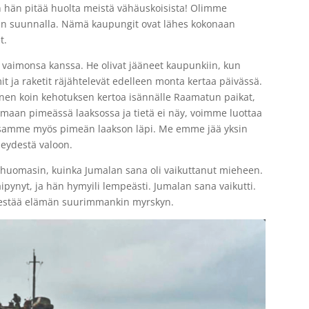
hän pitää huolta meistä vähäuskoisista!
Olimme
utin suunnalla. Nämä kaupungit ovat lähes kokonaan
t.
vaimonsa kanssa. He olivat jääneet kaupunkiin, kun
 ja raketit räjähtelevät edelleen monta kertaa päivässä.
nnen koin kehotuksen kertoa isännälle Raamatun paikat,
amaan pimeässä laaksossa ja tietä ei näy, voimme luottaa
nssamme myös pimeän laakson läpi. Me emme jää yksin
eydestä valoon.
huomasin, kuinka Jumalan sana oli vaikuttanut mieheen.
ipynyt, ja hän hymyili lempeästi. Jumalan sana vaikutti.
kestää elämän suurimmankin myrskyn.