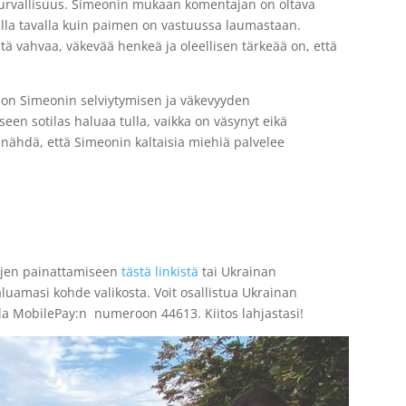
i turvallisuus. Simeonin mukaan komentajan on oltava
lla tavalla kuin paimen on vastuussa laumastaan.
ätä vahvaa, väkevää henkeä ja oleellisen tärkeää on, että
 on Simeonin selviytymisen ja väkevyyden
een sotilas haluaa tulla, vaikka on väsynyt eikä
a nähdä, että Simeonin kaltaisia miehiä palvelee
rjojen painattamiseen
tästä linkistä
tai Ukrainan
haluamasi kohde valikosta. Voit osallistua Ukrainan
a MobilePay:n numeroon 44613. Kiitos lahjastasi!