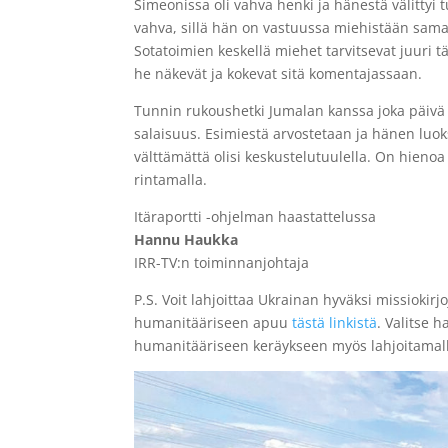
Simeonissa oli vahva henki ja hänestä välitty
vahva, sillä hän on vastuussa miehistään sama
Sotatoimien keskellä miehet tarvitsevat juuri t
he näkevät ja kokevat sitä komentajassaan.
Tunnin rukoushetki Jumalan kanssa joka päivä
salaisuus.
Esimiestä arvostetaan ja hänen luoks
välttämättä olisi keskustelutuulella. On hieno
rintamalla.
Itäraportti -ohjelman haastattelussa
Hannu Haukka
IRR-TV:n toiminnanjohtaja
P.S. Voit lahjoittaa Ukrainan hyväksi missioki
humanitääriseen apuu
tästä linkistä
. Valitse 
humanitääriseen keräykseen myös lahjoitamall