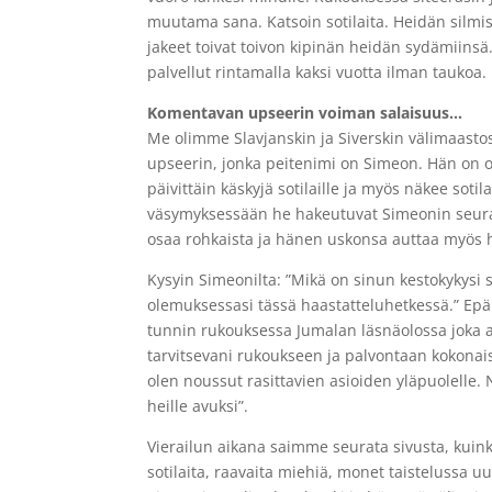
muutama sana. Katsoin sotilaita. Heidän silmi
jakeet toivat toivon kipinän heidän sydämiinsä
palvellut rintamalla kaksi vuotta ilman taukoa.
Komentavan upseerin voiman salaisuus…
Me olimme Slavjanskin ja Siverskin välimaasto
upseerin, jonka peitenimi on Simeon. Hän on 
päivittäin käskyjä sotilaille ja myös näkee soti
väsymyksessään he hakeutuvat Simeonin seuraa
osaa rohkaista ja hänen uskonsa auttaa myös h
Kysyin Simeonilta: ”Mikä on sinun kestokykysi 
olemuksessasi tässä haastatteluhetkessä.” Epär
tunnin rukouksessa Jumalan läsnäolossa joka aam
tarvitsevani rukoukseen ja palvontaan kokonai
olen noussut rasittavien asioiden yläpuolelle.
heille avuksi”.
Vierailun aikana saimme seurata sivusta, kuink
sotilaita, raavaita miehiä, monet taistelussa u