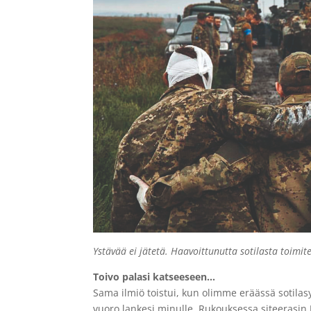
Ystävää ei jätetä. Haavoittunutta sotilasta toimi
Toivo palasi katseeseen…
Sama ilmiö toistui, kun olimme eräässä sotilas
vuoro lankesi minulle. Rukouksessa siteerasin