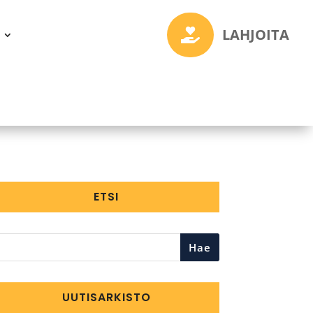
LAHJOITA

ETSI
Hae
UUTISARKISTO