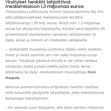
Yksityiset henkilöt lahjoittivat
mediamissioon 1,3 miljoonaa euroa
Tilaisuudessa julkaistusta mission talousraportista käy ilmi,
että valtakunnalliseen mediamissioon kerättiin
lahjoitusvaroja 1,99 milj. euroa. Niistä noin 1,3 miljoonaa
euroa tuli yksityisiltä lahjoittajilta. Kerätyt varat käytettiin 85
prosenttisesti evankeliumin sanoman välittämiseen Se
löytyi -kirjan ja monien eri medioiden välityksellä.
– Kieltämättä muutamia unettomia öitäkin vietin miettien,
miten ja mistä saamme sen noin kaksi miljoonaa euroa
kasaan. Tänäkään päivänä minulla ei ole siihen tarkkaa
vastausta, mutta Jumala todella auttoi meitä, kertoi
kiitollisena Se löytyi -mediamission missiojohtaja
Onni
Haapala
.
Monissa puheenvuoroissa erityiskiitos haluttiin osoittaa
niille tuhansille yksityisille lahjoittajille, jotka mahdollistivat
kampanjan toteuttamisen.
– On valtavan suuri kiitosaihe, että lähes kahden miljoonan