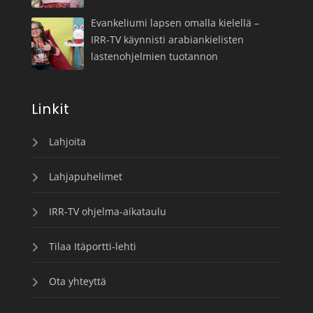
Evankeliumi lapsen omalla kielellä –
IRR-TV käynnisti arabiankielisten
lastenohjelmien tuotannon
Linkit
Lahjoita
Lahjapuhelimet
IRR-TV ohjelma-aikataulu
Tilaa Itäportti-lehti
Ota yhteyttä