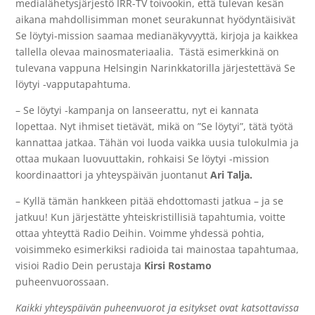
medialähetysjärjestö IRR-TV toivookin, että tulevan kesän
aikana mahdollisimman monet seurakunnat hyödyntäisivät
Se löytyi-mission saamaa medianäkyvyyttä, kirjoja ja kaikkea
tallella olevaa mainosmateriaalia. Tästä esimerkkinä on
tulevana vappuna Helsingin Narinkkatorilla järjestettävä Se
löytyi -vapputapahtuma.
– Se löytyi -kampanja on lanseerattu, nyt ei kannata
lopettaa. Nyt ihmiset tietävät, mikä on ”Se löytyi”, tätä työtä
kannattaa jatkaa. Tähän voi luoda vaikka uusia tulokulmia ja
ottaa mukaan luovuuttakin, rohkaisi Se löytyi -mission
koordinaattori ja yhteyspäivän juontanut
Ari Talja.
– Kyllä tämän hankkeen pitää ehdottomasti jatkua – ja se
jatkuu! Kun järjestätte yhteiskristillisiä tapahtumia, voitte
ottaa yhteyttä Radio Deihin. Voimme yhdessä pohtia,
voisimmeko esimerkiksi radioida tai mainostaa tapahtumaa,
visioi Radio Dein perustaja
Kirsi Rostamo
puheenvuorossaan.
Kaikki yhteyspäivän puheenvuorot ja esitykset ovat katsottavissa