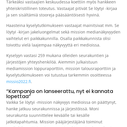
Tärkeäksi vastaajien keskuudessa koettiin myös hankkeen
yhteiskristillinen toteutus. Vastaajat pitivät Se löytyi -kirjaa
ja sen sisältämiä stooreja pääsääntöisesti hyvinä.
Haasteina kyselytutkimukseen vastaajat mainitsivat mm. Se
löytyi -kirjan jakeluongelmat sekä mission medianäkyvyyden
vaihtelut eri paikkakunnilla. Osalla paikkakunnista olisi
toivottu vielä laajempaa näkyvyyttä eri medioissa.
Kyselyyn vastasi 259 mukana olleiden seurakuntien ja
järjestöjen yhteyshenkilöä. Aiemmin julkaistuun
mediamission loppuraporttiin, mission talousraporttiin ja
kyselytutkimukseen voi tutustua tarkemmin osoitteessa
missio2022.fi
.
”Kampanja on lanseerattu, nyt ei kannata
lopettaa”
Vaikka Se löytyi -mission näkyvyys medioissa on päättynyt,
hanke jatkuu seurakunnissa ja järjestöissä. Moni
seurakunta suunnittelee keväälle tai kesälle
jatkotapahtumia. Mission pääjärjestäjänä toiminut