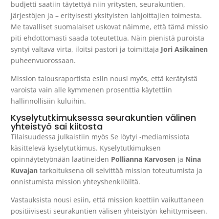
budjetti saatiin täytettyä niin yritysten, seurakuntien,
järjestöjen ja – erityisesti yksityisten lahjoittajien toimesta.
Me tavalliset suomalaiset uskovat näimme, että tämä missio
piti ehdottomasti saada toteutettua. Näin pienistä puroista
syntyi valtava virta, iloitsi pastori ja toimittaja
Jori Asikainen
puheenvuorossaan.
Mission talousraportista esiin nousi myös, että kerätyistä
varoista vain alle kymmenen prosenttia käytettiin
hallinnollisiin kuluihin.
Kyselytutkimuksessa seurakuntien välinen
yhteistyö sai kiitosta
Tilaisuudessa julkaistiin myös Se löytyi -mediamissiota
käsittelevä kyselytutkimus. Kyselytutkimuksen
opinnäytetyönään laatineiden
Pollianna Karvosen
ja
Nina
Kuvajan
tarkoituksena oli selvittää mission toteutumista ja
onnistumista mission yhteyshenkilöiltä.
Vastauksista nousi esiin, että mission koettiin vaikuttaneen
positiivisesti seurakuntien välisen yhteistyön kehittymiseen.