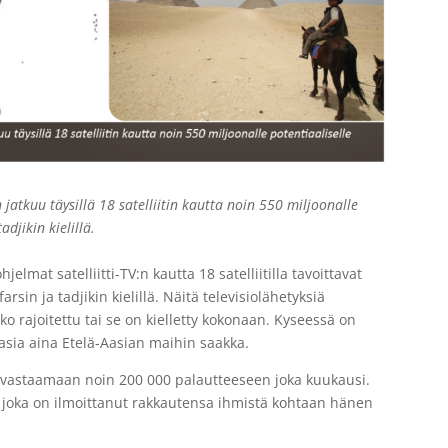
jatkuu täysillä 18 satelliitin kautta noin 550 miljoonalle
adjikin kielillä.
lmat satelliitti-TV:n kautta 18 satelliitilla tavoittavat
rsin ja tadjikin kielillä. Näitä televisiolähetyksiä
oko rajoitettu tai se on kielletty kokonaan. Kyseessä on
-Aasia aina Etelä-Aasian maihin saakka.
astaamaan noin 200 000 palautteeseen joka kuukausi.
 joka on ilmoittanut rakkautensa ihmistä kohtaan hänen