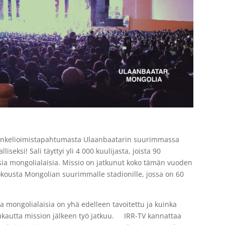
 evankelioimistapahtumasta Ulaanbaatarin suurimmassa
iseksi! Sali täyttyi yli 4 000 kuulijasta, joista 90
sia mongolialaisia. Missio on jatkunut koko tämän vuoden
kousta Mongolian suurimmalle stadionille, jossa on 60
a mongolialaisia on yhä edelleen tavoitettu ja kuinka
uukautta mission jälkeen työ jatkuu. IRR-TV kannattaa