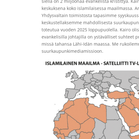
siellä on 2 miljoonaa evankelista kristittyä. 
keskuksena koko islamilaisessa maailmassa. A
Yhdysvaltain toimistosta tapasimme syyskuussa
keskustellaksemme mahdollisesta suurkaupunki
toteutua vuoden 2025 loppupuolella. Kairo ol
evankelisilla johtajilla on ystävälliset suhteet
missä tahansa Lähi-Idän maassa. Me rukoilemm
suurkaupunkimediamissioon.