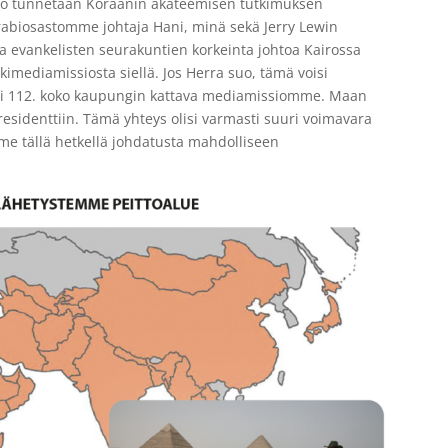
Kairo tunnetaan Koraanin akateemisen tutkimuksen
rabiosastomme johtaja Hani, minä sekä Jerry Lewin
 evankelisten seurakuntien korkeinta johtoa Kairossa
mediamissiosta siellä. Jos Herra suo, tämä voisi
isi 112. koko kaupungin kattava mediamissiomme. Maan
 presidenttiin. Tämä yhteys olisi varmasti suuri voimavara
e tällä hetkellä johdatusta mahdolliseen