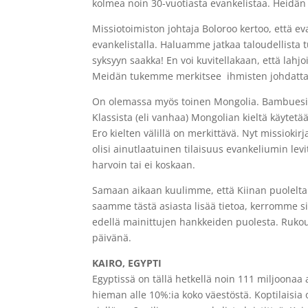
kolmea noin 30-vuotiasta evankelistaa. Heidä
Missiotoimiston johtaja Boloroo kertoo, että ev
evankelistalla. Haluamme jatkaa taloudellista 
syksyyn saakka! En voi kuvitellakaan, että lahjo
Meidän tukemme merkitsee ihmisten johdattami
On olemassa myös toinen Mongolia. Bambuesir
Klassista (eli vanhaa) Mongolian kieltä käytetä
Ero kielten välillä on merkittävä. Nyt missioki
olisi ainutlaatuinen tilaisuus evankeliumin lev
harvoin tai ei koskaan.
Samaan aikaan kuulimme, että Kiinan puolelta o
saamme tästä asiasta lisää tietoa, kerromme si
edellä mainittujen hankkeiden puolesta. Rukou
päivänä.
KAIRO, EGYPTI
Egyptissä on tällä hetkellä noin 111 miljoonaa 
hieman alle 10%:ia koko väestöstä. Koptilaisia o