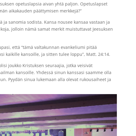
suksen opetuslapsia aivan yhtä paljon. Opetuslapset
 tämän aikakauden päättymisen merkkejä?”
ttä ja sanomia sodista. Kansa nousee kansaa vastaan ja
koja, jolloin nämä samat merkit muistuttavat Jeesuksen
lupasi, että “tämä valtakunnan evankeliumi pitää
kaikille kansoille, ja sitten tulee loppu”, Matt. 24:14.
isi joukko Kristuksen seuraajia, jotka veisivät
ailman kansoille. Yhdessä sinun kanssasi saamme olla
uun. Pyydän sinua lukemaan alla olevat rukousaiheet ja