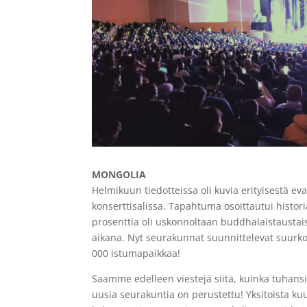
MONGOLIA
Helmikuun tiedotteissa oli kuvia erityisestä
konserttisalissa. Tapahtuma osoittautui historiall
prosenttia oli uskonnoltaan buddhalaistaustai
aikana. Nyt seurakunnat suunnittelevat suurko
000 istumapaikkaa!
Saamme edelleen viestejä siitä, kuinka tuhansi
uusia seurakuntia on perustettu! Yksitoista k