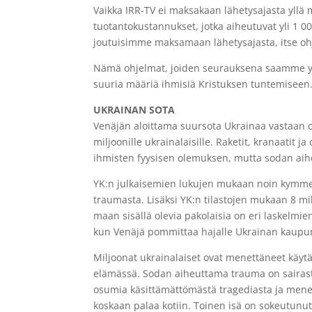
Vaikka IRR-TV ei maksakaan lähetysajasta yllä m
tuotantokustannukset, jotka aiheutuvat yli 1 00
joutuisimme maksamaan lähetysajasta, itse ohj
Nämä ohjelmat, joiden seurauksena saamme yli
suuria määriä ihmisiä Kristuksen tuntemiseen
UKRAINAN SOTA
Venäjän aloittama suursota Ukrainaa vastaan
miljoonille ukrainalaisille. Raketit, kranaatit 
ihmisten fyysisen olemuksen, mutta sodan aihe
YK:n julkaisemien lukujen mukaan noin kymmen
traumasta. Lisäksi YK:n tilastojen mukaan 8 mi
maan sisällä olevia pakolaisia on eri laskelmi
kun Venäjä pommittaa hajalle Ukrainan kaupunke
Miljoonat ukrainalaiset ovat menettäneet käyt
elämässä. Sodan aiheuttama trauma on sairastu
osumia käsittämättömästä tragediasta ja menet
koskaan palaa kotiin. Toinen isä on sokeutunut