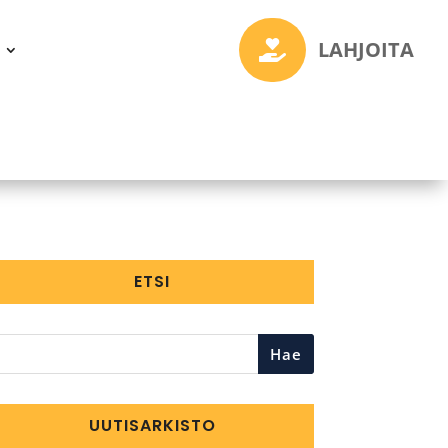
LAHJOITA

ETSI
Hae
UUTISARKISTO