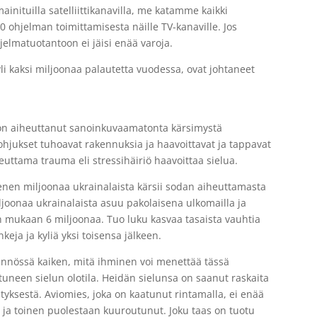
ainituilla satelliittikanavilla, me katamme kaikki
0 ohjelman toimittamisesta näille TV-kanaville. Jos
elmatuotantoon ei jäisi enää varoja.
 kaksi miljoonaa palautetta vuodessa, ovat johtaneet
.
 on aiheuttanut sanoinkuvaamatonta kärsimystä
ja ohjukset tuhoavat rakennuksia ja haavoittavat ja tappavat
uttama trauma eli stressihäiriö haavoittaa sielua.
en miljoonaa ukrainalaista kärsii sodan aiheuttamasta
ljoonaa ukrainalaista asuu pakolaisena ulkomailla ja
en mukaan 6 miljoonaa. Tuo luku kasvaa tasaista vauhtia
ja ja kyliä yksi toisensa jälkeen.
ännössä kaiken, mitä ihminen voi menettää tässä
neen sielun olotila. Heidän sielunsa on saanut raskaita
yksestä. Aviomies, joka on kaatunut rintamalla, ei enää
 ja toinen puolestaan kuuroutunut. Joku taas on tuotu