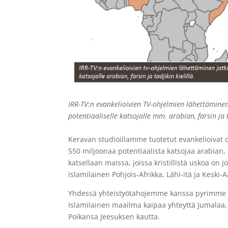
IRR-TV:n evankelioivien TV-ohjelmien lähettäminen 
potentiaaliselle katsojalle mm. arabian, farsin ja t
Keravan studioillamme tuotetut evankelioivat ohje
550 miljoonaa potentiaalista katsojaa arabian, fa
katsellaan maissa, joissa kristillistä uskoa on j
islamilainen Pohjois-Afrikka, Lähi-itä ja Keski
Yhdessä yhteistyötahojemme kanssa pyrimme v
Islamilainen maailma kaipaa yhteyttä Jumalaa,
Poikansa Jeesuksen kautta.