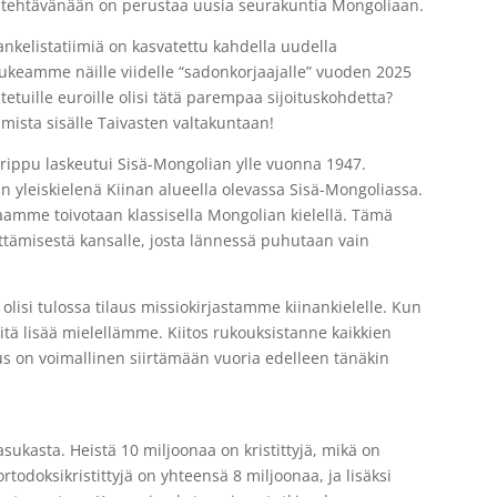
n tehtävänään on perustaa uusia seurakuntia Mongoliaan.
ankelistatiimiä on kasvatettu kahdella uudella
tukeamme näille viidelle “sadonkorjaajalle” vuoden 2025
itetuille euroille olisi tätä parempaa sijoituskohdetta?
sta sisälle Taivasten valtakuntaan!
ippu laskeutui Sisä-Mongolian ylle vuonna 1947.
än yleiskielenä Kiinan alueella olevassa Sisä-Mongoliassa.
rjaamme toivotaan klassisella Mongolian kielellä. Tämä
ittämisestä kansalle, josta lännessä puhutaan vain
lisi tulossa tilaus missiokirjastamme kiinankielelle. Kun
itä lisää mielellämme. Kiitos rukouksistanne kaikkien
s on voimallinen siirtämään vuoria edelleen tänäkin
asukasta. Heistä 10 miljoonaa on kristittyjä, mikä on
rtodoksikristittyjä on yhteensä 8 miljoonaa, ja lisäksi