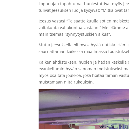
Lopunajan tapahtumat huolestuttivat myös Jee
tulivat Jeesuksen luo ja kysyivät: “Mitkä ovat
Jeesus vastasi “Te saatte kuulla sotien melske
valtakunta valtakuntaa vastaan.” Me elämme ai
mainitsemaa ”synnytystuskien alkua”.
Mutta Jeesuksella oli myös hyviä uutisia. Hän 
saarnattaman kaikessa maailmassa todistukseksi 
Kaiken ahdistuksen, huolen ja hädän keskellä ol
evankeliumin hyvän sanoman todistukseksi ma
myös osa tätä joukkoa, joka hoitaa tämän vast
muistamaan niitä rukouksin.