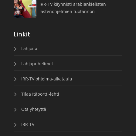
IRR-TV käynnisti arabiankielisten
lastenohjelmien tuotannon
Linkit
Lahjoita
Lahjapuhelimet
IRR-TV ohjelma-aikataulu
Tilaa Itäportti-lehti
Ota yhteyttä
IRR-TV