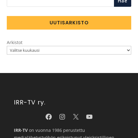
Hae
UUTISARKISTO
Arkistot
IRR-TV ry.
IRR-TV
on vuonna 1986 perustettu
medialähetystyöhön erikoistunut yleiskristillinen