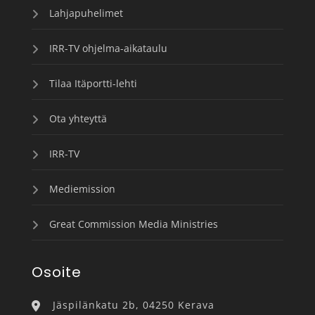
Lahjapuhelimet
IRR-TV ohjelma-aikataulu
Tilaa Itäportti-lehti
Ota yhteyttä
IRR-TV
Mediemission
Great Commission Media Ministries
Osoite
Jäspilänkatu 2b, 04250 Kerava