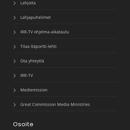
Lahjoita
Lahjapuhelimet
IRR-TV ohjelma-aikataulu
Tilaa Itäportti-lehti
Ota yhteyttä
IRR-TV
Mediemission
Great Commission Media Ministries
Osoite