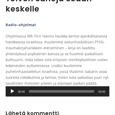
keskelle
Radio-ohjelmat
Ohjelmassa IRR-TV:n Hannu Haukka kertoo ajankohtaisesta
hankkeesta Israelissa. Kuulemme sielunhoidollisen PTSD-
traumakirjahankkeen eteneminen – kirja on laadittu
yhteistyössä psykiatrien kanssa ja se huomioi paikallisen
kulttuurin, mikä tekee siitä erityisen merkityksellisen sodan
kokeneiden auttamisessa. Lisäksi kuulemme
puhelinhaastattelun Israelista, jossa Vladimir Sabarin avaa
tuoreita näkökulmia ja kertoo, miten sota vaikuttaa juuri nyt
tavallisten ihmisten arkeen ja elämään paikan päällä.
Äänitoistin
00:00
00:00
Lähetä kommentti